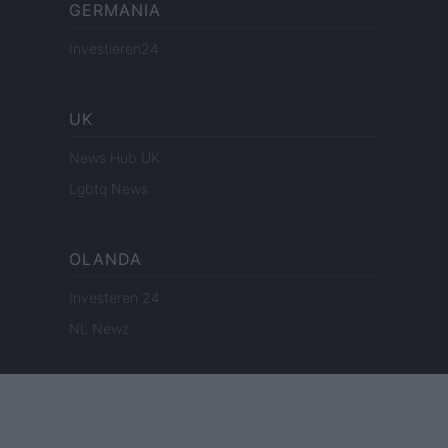
GERMANIA
Investieren24
UK
News Hub UK
Lgbtq News
OLANDA
Investeren 24
NL Newz