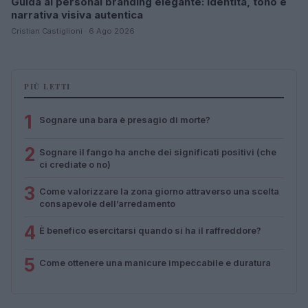
Guida al personal branding elegante: identità, tono e
narrativa visiva autentica
Cristian Castiglioni · 6 Ago 2026
PIÙ LETTI
1
Sognare una bara è presagio di morte?
2
Sognare il fango ha anche dei significati positivi (che
ci crediate o no)
3
Come valorizzare la zona giorno attraverso una scelta
consapevole dell’arredamento
4
È benefico esercitarsi quando si ha il raffreddore?
5
Come ottenere una manicure impeccabile e duratura