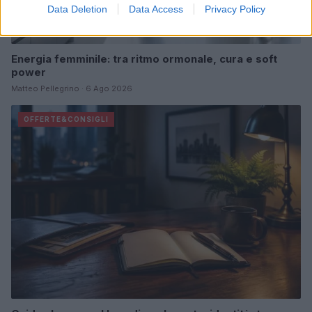
Data Deletion
Data Access
Privacy Policy
Energia femminile: tra ritmo ormonale, cura e soft
power
Matteo Pellegrino · 6 Ago 2026
OFFERTE&CONSIGLI