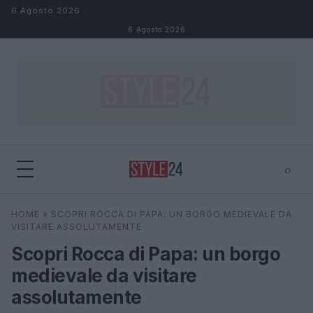
Salta al contenuto
6 Agosto 2026
6 Agosto 2026
⌕
×
⌕
HOME
»
SCOPRI ROCCA DI PAPA: UN BORGO MEDIEVALE DA
Cerca
VISITARE ASSOLUTAMENTE
Scopri Rocca di Papa: un borgo
medievale da visitare
assolutamente