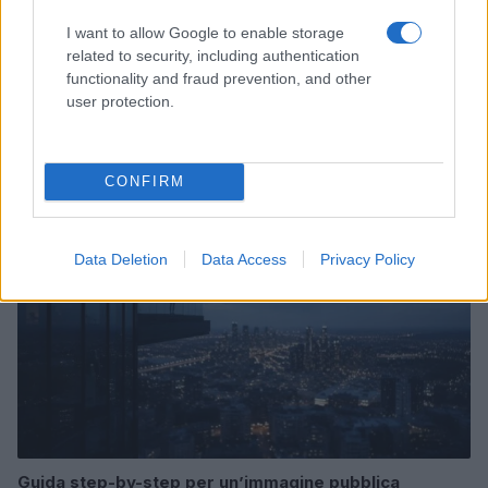
I want to allow Google to enable storage
related to security, including authentication
functionality and fraud prevention, and other
Come pulire le cozze in modo perfetto: guida pratica
user protection.
per principianti
Matteo Pellegrino · 9 Ago 2026
LIFESTYLE
CONFIRM
Data Deletion
Data Access
Privacy Policy
Guida step-by-step per un’immagine pubblica