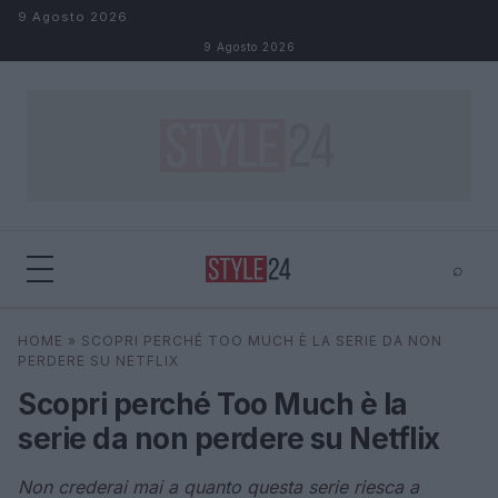
Salta al contenuto
9 Agosto 2026
9 Agosto 2026
⌕
×
⌕
HOME
»
SCOPRI PERCHÉ TOO MUCH È LA SERIE DA NON
Cerca
PERDERE SU NETFLIX
Scopri perché Too Much è la
serie da non perdere su Netflix
Non crederai mai a quanto questa serie riesca a