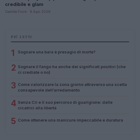
credibile e glam
Camilla Fiore · 9 Ago 2026
PIÙ LETTI
1
Sognare una bara è presagio di morte?
2
Sognare il fango ha anche dei significati positivi (che
ci crediate o no)
3
Come valorizzare la zona giorno attraverso una scelta
consapevole dell’arredamento
4
Senza Cri e il suo percorso di guarigione: dalle
cicatrici alla libertà
5
Come ottenere una manicure impeccabile e duratura