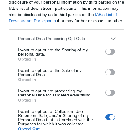
disclosure of your personal information by third parties on the
IAB’s list of downstream participants. This information may
also be disclosed by us to third parties on the
IAB’s List of
Downstream Participants
that may further disclose it to other
third parties.
Please note that this website/app uses one or more Google
Personal Data Processing Opt Outs
services and may gather and store information including but
not limited to your visit or usage behaviour. You may click to
I want to opt-out of the Sharing of my
personal data.
grant or deny consent to Google and its third-party tags to
Opted In
use your data for below specified purposes in below Google
consent section.
I want to opt-out of the Sale of my
Personal Data.
Opted In
Continua a leggere
I want to opt-out of processing my
Personal Data for Targeted Advertising.
BELLEZZA
Opted In
I want to opt-out of Collection, Use,
Retention, Sale, and/or Sharing of my
Personal Data that Is Unrelated with the
Purposes for which it was collected.
Opted Out