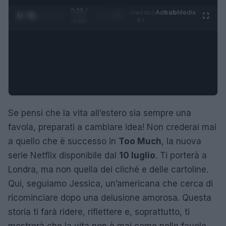
0:29 /
Ad
hub
Media
POWERED
1
/
4
3:16
BY
Se pensi che la vita all’estero sia sempre una
favola, preparati a cambiare idea! Non crederai mai
a quello che è successo in
Too Much
, la nuova
serie Netflix disponibile dal
10 luglio
. Ti porterà a
Londra, ma non quella dei cliché e delle cartoline.
Qui, seguiamo Jessica, un’americana che cerca di
ricominciare dopo una delusione amorosa. Questa
storia ti farà ridere, riflettere e, soprattutto, ti
mostrerà che la vita non è mai come nelle favole.