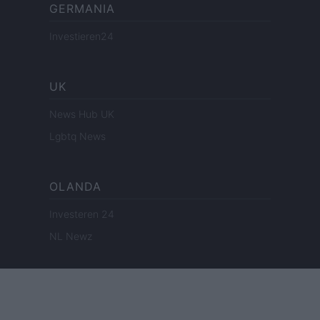
GERMANIA
Investieren24
UK
News Hub UK
Lgbtq News
OLANDA
Investeren 24
NL Newz