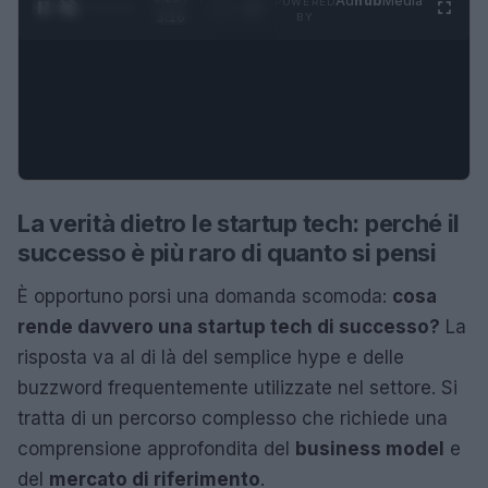
Ad
hub
Media
POWERED
1
/
4
3:16
BY
La verità dietro le startup tech: perché il
successo è più raro di quanto si pensi
È opportuno porsi una domanda scomoda:
cosa
rende davvero una startup tech di successo?
La
risposta va al di là del semplice hype e delle
buzzword frequentemente utilizzate nel settore. Si
tratta di un percorso complesso che richiede una
comprensione approfondita del
business model
e
del
mercato di riferimento
.