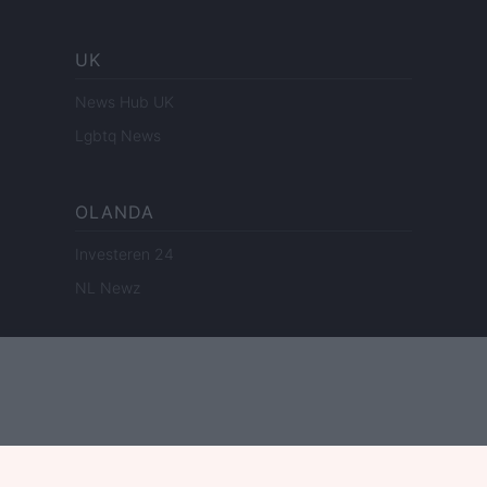
UK
News Hub UK
Lgbtq News
OLANDA
Investeren 24
NL Newz