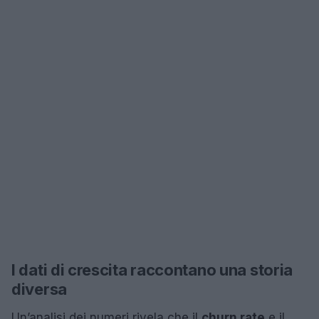
I dati di crescita raccontano una storia
diversa
Un’analisi dei numeri rivela che il
churn rate
e il