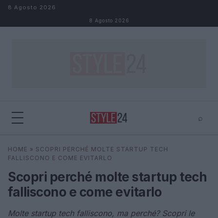
Salta al contenuto
8 Agosto 2026
8 Agosto 2026
⌕
×
⌕
HOME
»
SCOPRI PERCHÉ MOLTE STARTUP TECH
Cerca
FALLISCONO E COME EVITARLO
Scopri perché molte startup tech
falliscono e come evitarlo
Molte startup tech falliscono, ma perché? Scopri le