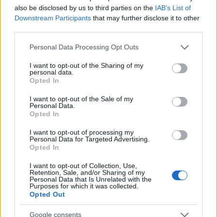
also be disclosed by us to third parties on the
IAB’s List of
Downstream Participants
that may further disclose it to other
third parties.
Please note that this website/app uses one or more Google
Personal Data Processing Opt Outs
Scopri Rocca San Giovanni, il borgo abruzzese tra
services and may gather and store information including but
mare e storia
not limited to your visit or usage behaviour. You may click to
I want to opt-out of the Sharing of my
Cristian Castiglioni · 8 Ago 2026
personal data.
grant or deny consent to Google and its third-party tags to
Opted In
use your data for below specified purposes in below Google
OFFERTE&CONSIGLI
consent section.
I want to opt-out of the Sale of my
Personal Data.
Opted In
I want to opt-out of processing my
Personal Data for Targeted Advertising.
Opted In
I want to opt-out of Collection, Use,
Retention, Sale, and/or Sharing of my
Personal Data that Is Unrelated with the
Purposes for which it was collected.
Opted Out
Google consents