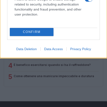
related to security, including authentication
functionality and fraud prevention, and other
user protection.
PIÙ LETTI
1
Sognare una bara è presagio di morte?
CONFIRM
2
Sognare il fango ha anche dei significati positivi (che
ci crediate o no)
Data Deletion
Data Access
Privacy Policy
3
Come valorizzare la zona giorno attraverso una scelta
consapevole dell’arredamento
4
È benefico esercitarsi quando si ha il raffreddore?
5
Come ottenere una manicure impeccabile e duratura