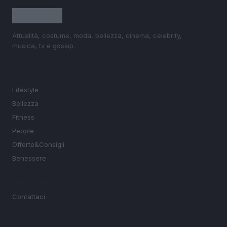
Attualità, costume, moda, bellezza, cinema, celebrity,
musica, tv e gossip.
SEZIONI
Lifestyle
Bellezza
Fitness
People
Offerte&Consigli
Benessere
MAGAZINE
Contattaci
LEGALE