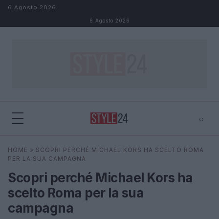
Salta al contenuto
6 Agosto 2026
6 Agosto 2026
⌕
×
⌕
HOME
»
SCOPRI PERCHÉ MICHAEL KORS HA SCELTO ROMA
Cerca
PER LA SUA CAMPAGNA
Scopri perché Michael Kors ha
scelto Roma per la sua
campagna