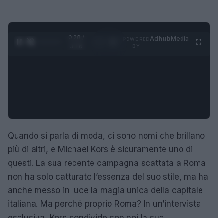
0:29 /
Ad
hub
Media
POWERED
1
/
4
3:16
BY
Quando si parla di moda, ci sono nomi che brillano
più di altri, e Michael Kors è sicuramente uno di
questi. La sua recente campagna scattata a Roma
non ha solo catturato l’essenza del suo stile, ma ha
anche messo in luce la magia unica della capitale
italiana. Ma perché proprio Roma? In un’intervista
esclusiva, Kors condivide con noi la sua