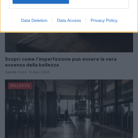
Data Deletion
Data Access
Privacy Policy
Scopri come l’imperfezione può essere la vera
essenza della bellezza
Camilla Fiore · 6 Ago 2026
BELLEZZA