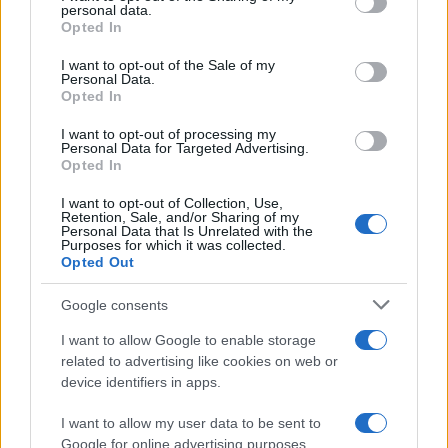
personal data.
grant or deny consent to Google and its third-party tags to
Opted In
use your data for below specified purposes in below Google
consent section.
I want to opt-out of the Sale of my
Personal Data.
Opted In
I want to opt-out of processing my
Personal Data for Targeted Advertising.
Opted In
I want to opt-out of Collection, Use,
Retention, Sale, and/or Sharing of my
Personal Data that Is Unrelated with the
Purposes for which it was collected.
Opted Out
Google consents
I want to allow Google to enable storage
related to advertising like cookies on web or
device identifiers in apps.
Continua a leggere
I want to allow my user data to be sent to
Google for online advertising purposes.
LIFESTYLE