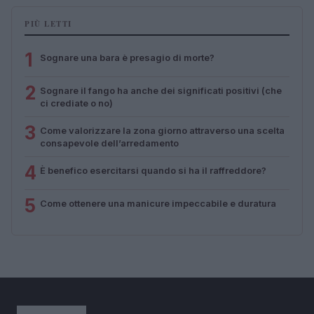
PIÙ LETTI
1
Sognare una bara è presagio di morte?
2
Sognare il fango ha anche dei significati positivi (che
ci crediate o no)
3
Come valorizzare la zona giorno attraverso una scelta
consapevole dell’arredamento
4
È benefico esercitarsi quando si ha il raffreddore?
5
Come ottenere una manicure impeccabile e duratura