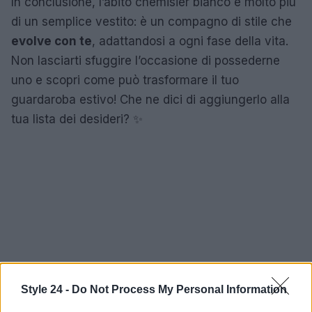
In conclusione, l’abito chemisier bianco è molto più
di un semplice vestito: è un compagno di stile che
evolve con te
, adattandosi a ogni fase della vita.
Non lasciarti sfuggire l’occasione di possederne
uno e scopri come può trasformare il tuo
guardaroba estivo! Che ne dici di aggiungerlo alla
tua lista dei desideri? ✨
Style 24 -
Do Not Process My Personal Information