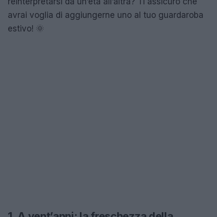
reinterpretarsi da un’età all’altra? Ti assicuro che
avrai voglia di aggiungerne uno al tuo guardaroba
estivo! 🌞
1. A vent’anni: la freschezza della