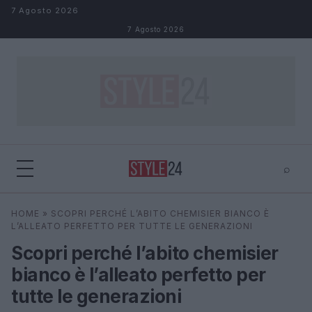
Salta al contenuto
7 Agosto 2026
7 Agosto 2026
⌕
×
⌕
HOME
»
SCOPRI PERCHÉ L’ABITO CHEMISIER BIANCO È
Cerca
L’ALLEATO PERFETTO PER TUTTE LE GENERAZIONI
Scopri perché l’abito chemisier
bianco è l’alleato perfetto per
tutte le generazioni