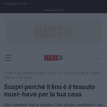
Salta al contenuto
8 Agosto 2026
8 Agosto 2026
⌕
×
⌕
HOME
»
SCOPRI PERCHÉ IL LINO È IL TESSUTO MUST-HAVE
Cerca
PER LA TUA CASA
Scopri perché il lino è il tessuto
must-have per la tua casa
Non crederai mai a quanto il lino possa cambiare il tuo