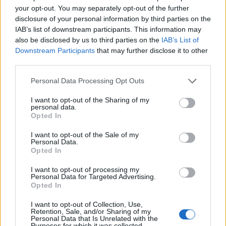
your opt-out. You may separately opt-out of the further
disclosure of your personal information by third parties on the
IAB’s list of downstream participants. This information may
also be disclosed by us to third parties on the
IAB’s List of
Downstream Participants
that may further disclose it to other
third parties.
Please note that this website/app uses one or more Google
Personal Data Processing Opt Outs
services and may gather and store information including but
not limited to your visit or usage behaviour. You may click to
I want to opt-out of the Sharing of my
personal data.
grant or deny consent to Google and its third-party tags to
Opted In
use your data for below specified purposes in below Google
consent section.
I want to opt-out of the Sale of my
Personal Data.
Opted In
Continua a leggere
I want to opt-out of processing my
Personal Data for Targeted Advertising.
Opted In
LIFESTYLE
I want to opt-out of Collection, Use,
Retention, Sale, and/or Sharing of my
Personal Data that Is Unrelated with the
Purposes for which it was collected.