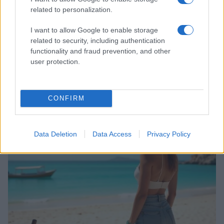
related to personalization.
I want to allow Google to enable storage
related to security, including authentication
functionality and fraud prevention, and other
user protection.
Ricette di mare estive: primi piatti veloci e ricchi di
sapore
Camilla Fiore · 8 Ago 2026
CONFIRM
PEOPLE
Data Deletion
Data Access
Privacy Policy