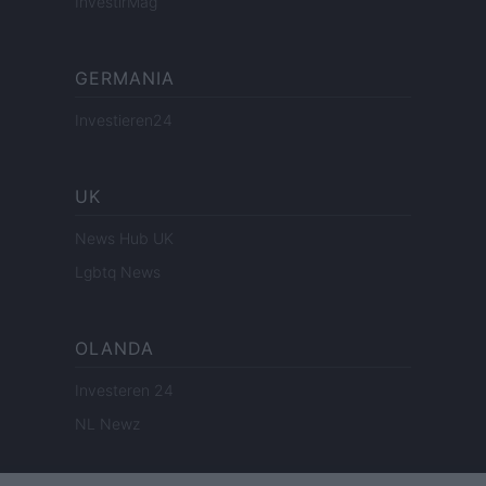
InvestirMag
GERMANIA
Investieren24
UK
News Hub UK
Lgbtq News
OLANDA
Investeren 24
NL Newz