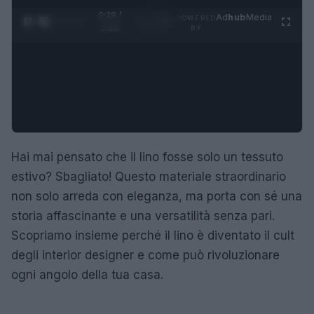
0:29 /
Ad
hub
Media
POWERED
1
/
4
3:16
BY
Hai mai pensato che il lino fosse solo un tessuto
estivo? Sbagliato! Questo materiale straordinario
non solo arreda con eleganza, ma porta con sé una
storia affascinante e una versatilità senza pari.
Scopriamo insieme perché il lino è diventato il cult
degli interior designer e come può rivoluzionare
ogni angolo della tua casa.