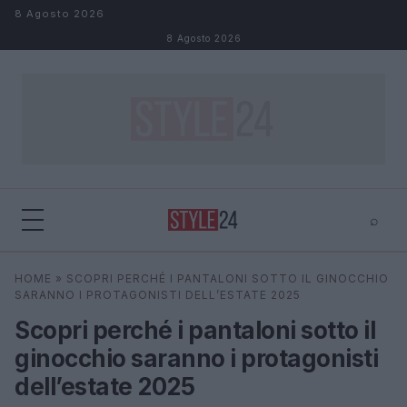
Salta al contenuto
8 Agosto 2026
8 Agosto 2026
⌕
×
⌕
HOME
»
SCOPRI PERCHÉ I PANTALONI SOTTO IL GINOCCHIO
Cerca
SARANNO I PROTAGONISTI DELL’ESTATE 2025
Scopri perché i pantaloni sotto il
ginocchio saranno i protagonisti
dell’estate 2025