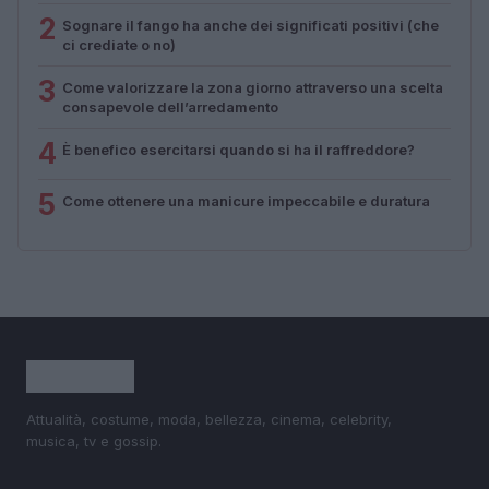
2
Sognare il fango ha anche dei significati positivi (che
ci crediate o no)
3
Come valorizzare la zona giorno attraverso una scelta
consapevole dell’arredamento
4
È benefico esercitarsi quando si ha il raffreddore?
5
Come ottenere una manicure impeccabile e duratura
Attualità, costume, moda, bellezza, cinema, celebrity,
musica, tv e gossip.