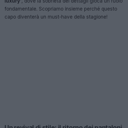
luxury’
, dove la sobrietà dei dettagli gioca un ruolo
fondamentale. Scopriamo insieme perché questo
capo diventerà un must-have della stagione!
Un revival di stile: il ritorno dei pantaloni