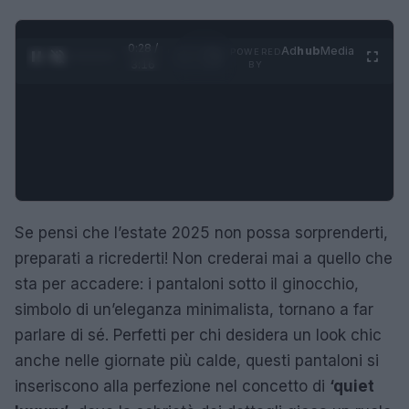
0:29 /
Ad
hub
Media
POWERED
1
/
4
3:16
BY
Se pensi che l’estate 2025 non possa sorprenderti,
preparati a ricrederti! Non crederai mai a quello che
sta per accadere: i pantaloni sotto il ginocchio,
simbolo di un’eleganza minimalista, tornano a far
parlare di sé. Perfetti per chi desidera un look chic
anche nelle giornate più calde, questi pantaloni si
inseriscono alla perfezione nel concetto di
‘quiet