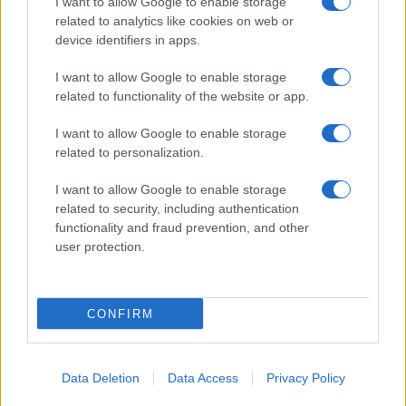
I want to allow Google to enable storage
related to analytics like cookies on web or
device identifiers in apps.
Dove si terrà Vogue World nel 2027: la scelta di San
I want to allow Google to enable storage
Francisco
related to functionality of the website or app.
Matteo Pellegrino · 6 Ago 2026
I want to allow Google to enable storage
related to personalization.
LIFESTYLE
I want to allow Google to enable storage
related to security, including authentication
functionality and fraud prevention, and other
user protection.
CONFIRM
Data Deletion
Data Access
Privacy Policy
Come riconoscere e risolvere i problemi della lavanda