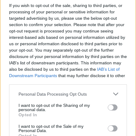
If you wish to opt-out of the sale, sharing to third parties, or
scoprite insieme come abbinarli al meglio!
✨
processing of your personal or sensitive information for
targeted advertising by us, please use the below opt-out
section to confirm your selection. Please note that after your
opt-out request is processed you may continue seeing
AUTORE
interest-based ads based on personal information utilized by
Staff
us or personal information disclosed to third parties prior to
your opt-out. You may separately opt-out of the further
disclosure of your personal information by third parties on the
IAB’s list of downstream participants. This information may
also be disclosed by us to third parties on the
IAB’s List of
Downstream Participants
that may further disclose it to other
third parties.
Please note that this website/app uses one or more Google
Personal Data Processing Opt Outs
services and may gather and store information including but
not limited to your visit or usage behaviour. You may click to
I want to opt-out of the Sharing of my
personal data.
grant or deny consent to Google and its third-party tags to
Opted In
use your data for below specified purposes in below Google
consent section.
I want to opt-out of the Sale of my
Personal Data.
Opted In