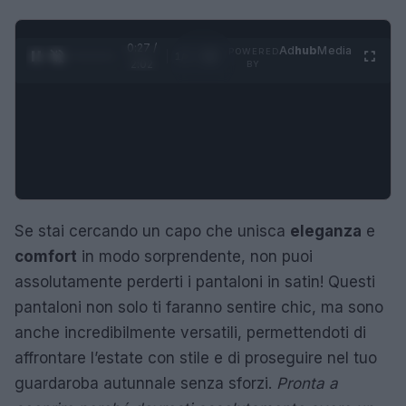
0:28 /
Ad
hub
Media
POWERED
1
/
4
2:02
BY
Se stai cercando un capo che unisca
eleganza
e
comfort
in modo sorprendente, non puoi
assolutamente perderti i pantaloni in satin! Questi
pantaloni non solo ti faranno sentire chic, ma sono
anche incredibilmente versatili, permettendoti di
affrontare l’estate con stile e di proseguire nel tuo
guardaroba autunnale senza sforzi.
Pronta a