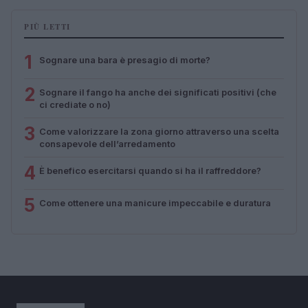
PIÙ LETTI
1
Sognare una bara è presagio di morte?
2
Sognare il fango ha anche dei significati positivi (che
ci crediate o no)
3
Come valorizzare la zona giorno attraverso una scelta
consapevole dell’arredamento
4
È benefico esercitarsi quando si ha il raffreddore?
5
Come ottenere una manicure impeccabile e duratura