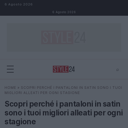
Salta al contenuto
6 Agosto 2026
6 Agosto 2026
⌕
×
⌕
HOME
»
SCOPRI PERCHÉ I PANTALONI IN SATIN SONO I TUOI
Cerca
MIGLIORI ALLEATI PER OGNI STAGIONE
Scopri perché i pantaloni in satin
sono i tuoi migliori alleati per ogni
stagione