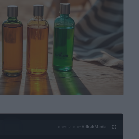
Ad
hub
Media
POWERED BY