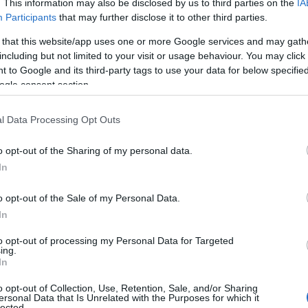
. This information may also be disclosed by us to third parties on the
IA
Participants
that may further disclose it to other third parties.
 that this website/app uses one or more Google services and may gath
including but not limited to your visit or usage behaviour. You may click 
 to Google and its third-party tags to use your data for below specifi
ogle consent section.
l Data Processing Opt Outs
o opt-out of the Sharing of my personal data.
In
o opt-out of the Sale of my Personal Data.
o
In
to opt-out of processing my Personal Data for Targeted
ici che vanno ben oltre la semplice idratazione.
ing.
In
le resistere alle calde giornate estive? Questi oli
o opt-out of Collection, Use, Retention, Sale, and/or Sharing
le, aiutando a trattenere l’umidità e prevenendo
ersonal Data that Is Unrelated with the Purposes for which it
lected.