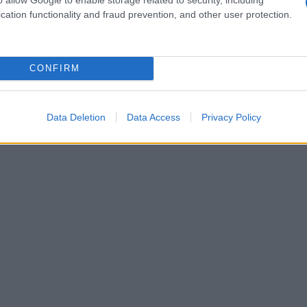
 deliziosa, ideale per l’estate. E hai mai sentito
cation functionality and fraud prevention, and other user protection.
r le sue proprietà protettive ed è utilizzato da
 sono i segreti dietro la loro efficacia?
CONFIRM
Data Deletion
Data Access
Privacy Policy