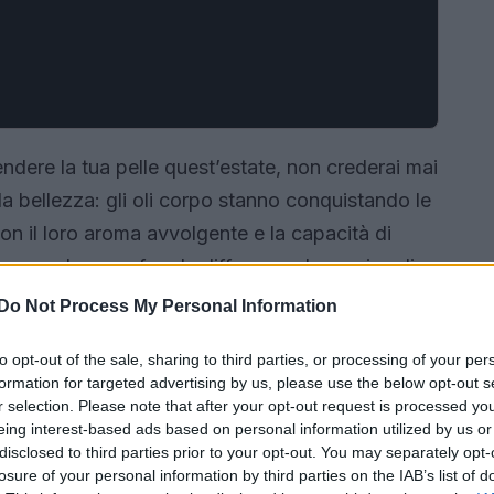
ndere la tua pelle quest’estate, non crederai mai
a bellezza: gli oli corpo stanno conquistando le
on il loro aroma avvolgente e la capacità di
possono davvero fare la differenza. Immagina di
umata mentre ti godi il sole. Ti svelerò i motivi
Do Not Process My Personal Information
re di includere gli oli corpo nella tua routine
to opt-out of the sale, sharing to third parties, or processing of your per
formation for targeted advertising by us, please use the below opt-out s
r selection. Please note that after your opt-out request is processed y
eing interest-based ads based on personal information utilized by us or
disclosed to third parties prior to your opt-out. You may separately opt-
losure of your personal information by third parties on the IAB’s list of