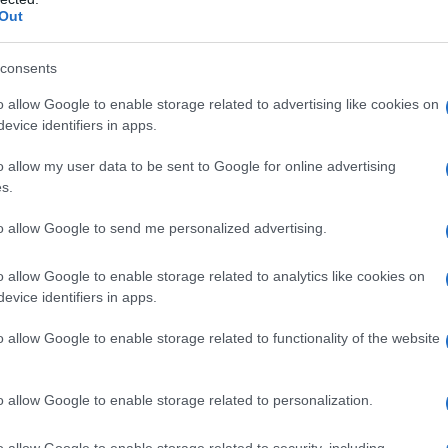
anche ricchi di nutrienti essenziali che
Out
he e macchie. E grazie alla loro texture
ciando la pelle setosa e luminosa.
consents
o allow Google to enable storage related to advertising like cookies on
etto shimmer che alcuni oli possono conferire,
evice identifiers in apps.
mmagina di applicare un olio corpo arricchito
o allow my user data to be sent to Google for online advertising
ta serale: il risultato sarà un effetto wow
s.
fumazioni, che possono trasformare un semplice
to allow Google to send me personalized advertising.
soriale. Ma c’è di più: gli oli corpo sono
turale ai doposole, creando una pelle idratata e
o allow Google to enable storage related to analytics like cookies on
evice identifiers in apps.
o allow Google to enable storage related to functionality of the website
 perdere
o allow Google to enable storage related to personalization.
o giusto, la varietà è sorprendente. Tra i più
an, mandorle dolci e cocco. Questi oli non solo
o allow Google to enable storage related to security, including