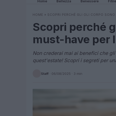
Home
Bellezza
Benessere
Fitn
HOME
»
SCOPRI PERCHÉ GLI OLI CORPO SONO
Scopri perché gl
must-have per l
Non crederai mai ai benefici che gli
quest'estate! Scopri i segreti per una
Staff
·
06/08/2025
· 3 min