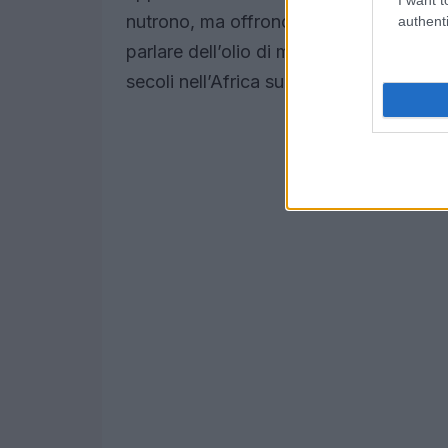
nutrono, ma offrono anche una fragranza
authenti
parlare dell’olio di mongongo? È noto pe
secoli nell’Africa subsahariana. Ma quali