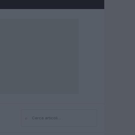
⌕
Cerca