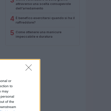
3
attraverso una scelta consapevole
dell’arredamento
4
È benefico esercitarsi quando si ha il
raffreddore?
5
Come ottenere una manicure
impeccabile e duratura
sonal or
ection to
ou may
 personal
out of the
 downstream