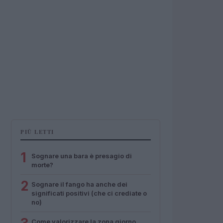
PIÙ LETTI
1
Sognare una bara è presagio di
morte?
2
Sognare il fango ha anche dei
significati positivi (che ci crediate o
no)
Come valorizzare la zona giorno