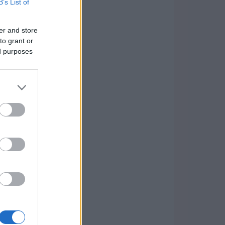
B’s List of
er and store
to grant or
ed purposes