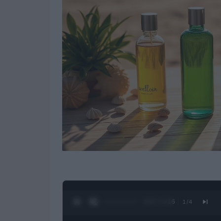
0:28 / 3:16
1
/
4