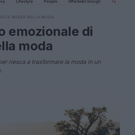
ess
Lifestyle
People
Offerte&Consigli
BRUCE WEBER NELLA MODA
so emozionale di
lla moda
r riesca a trasformare la moda in un
.