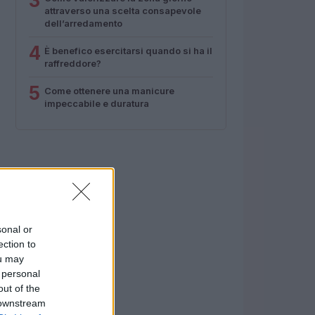
3
attraverso una scelta consapevole
dell’arredamento
4
È benefico esercitarsi quando si ha il
raffreddore?
5
Come ottenere una manicure
impeccabile e duratura
sonal or
ection to
ou may
 personal
out of the
 downstream