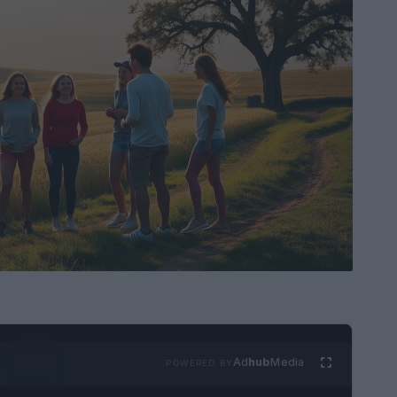
Ad
hub
Media
POWERED BY