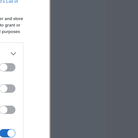
B’s List of
er and store
to grant or
ed purposes