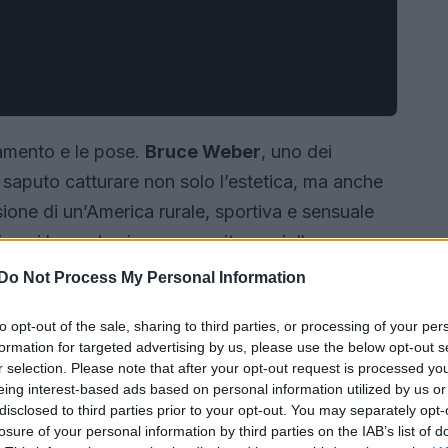
iamento e le pose.
Bruce Weber
, uno dei
ha saputo catturare non solo l’estetica, ma anche
isione di un’America rurale, sportiva e sensuale
n cui la moda viene percepita oggi. Il successo
unico e personale.
Do Not Process My Personal Information
to opt-out of the sale, sharing to third parties, or processing of your per
formation for targeted advertising by us, please use the below opt-out s
r selection. Please note that after your opt-out request is processed y
eing interest-based ads based on personal information utilized by us or
disclosed to third parties prior to your opt-out. You may separately opt-
losure of your personal information by third parties on the IAB’s list of