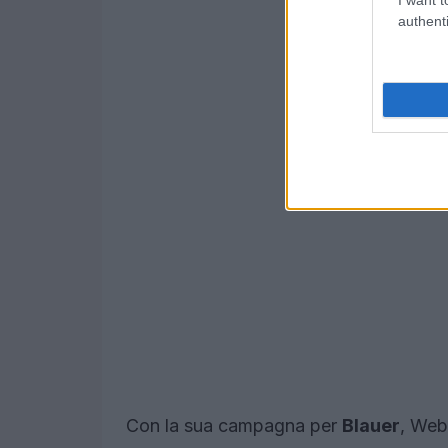
authenti
Con la sua campagna per
Blauer
, Web