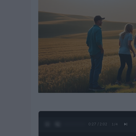
0:27 / 2:02
1
/
4