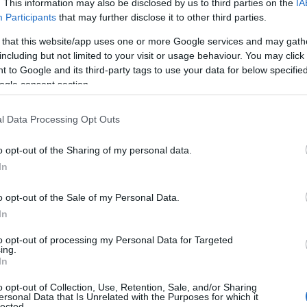
. This information may also be disclosed by us to third parties on the
IA
Participants
that may further disclose it to other third parties.
 that this website/app uses one or more Google services and may gath
including but not limited to your visit or usage behaviour. You may click 
 to Google and its third-party tags to use your data for below specifi
ogle consent section.
l Data Processing Opt Outs
o opt-out of the Sharing of my personal data.
In
iettivo
o opt-out of the Sale of my Personal Data.
mento centrale della sua creatività. «Io e mia
In
 ma la sua vita intensa e le sue esperienze nella
to opt-out of processing my Personal Data for Targeted
onta il fotografo. La sua capacità di trasmettere
ing.
In
o lavoro rende le sue fotografie uniche. “Quando
o opt-out of Collection, Use, Retention, Sale, and/or Sharing
ersone, più che su ciò che indossano”, spiega.
ersonal Data that Is Unrelated with the Purposes for which it
lected.