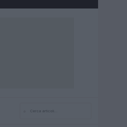
⌕
Cerca