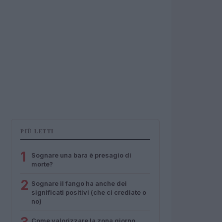
PIÙ LETTI
1
Sognare una bara è presagio di
morte?
2
Sognare il fango ha anche dei
significati positivi (che ci crediate o
no)
Come valorizzare la zona giorno