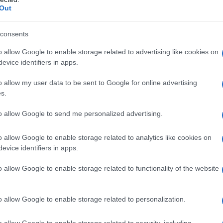
i stabilire un legame autentico con i soggetti,
Out
o visivo profondo.
consents
ale durante le riprese, Weber utilizza i suoi
o allow Google to enable storage related to advertising like cookies on
amiliare sul set. “La musica che scelgo può
evice identifiers in apps.
damentale che si sentano coinvolti”, afferma.
o allow my user data to be sent to Google for online advertising
one, ma favorisce anche relazioni significative
s.
to allow Google to send me personalized advertising.
re aggiunto
o allow Google to enable storage related to analytics like cookies on
evice identifiers in apps.
ersità nel casting. “Mettere insieme persone
o allow Google to enable storage related to functionality of the website
, “e la magia può accadere quando queste
oppie formarsi sul set e crede che la ricchezza
o allow Google to enable storage related to personalization.
li dei modelli arricchisca ogni campagna. “La
è una fonte di ispirazione e creatività”, spiega.
o allow Google to enable storage related to security, including