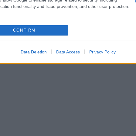
 un tocco moderno. La scelta di
Giorgio Armani
cation functionality and fraud prevention, and other user protection.
 italiana senza tempo e si integra perfettamente
CONFIRM
Data Deletion
Data Access
Privacy Policy