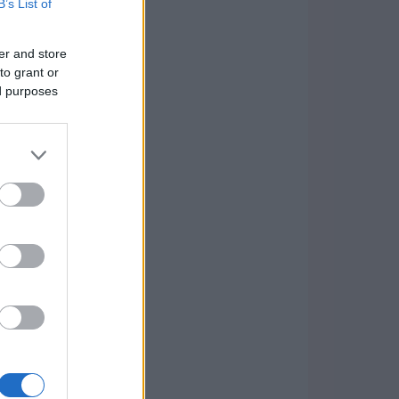
B’s List of
er and store
to grant or
ed purposes