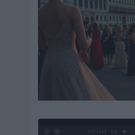
0:28 / 2:02
1
/
4