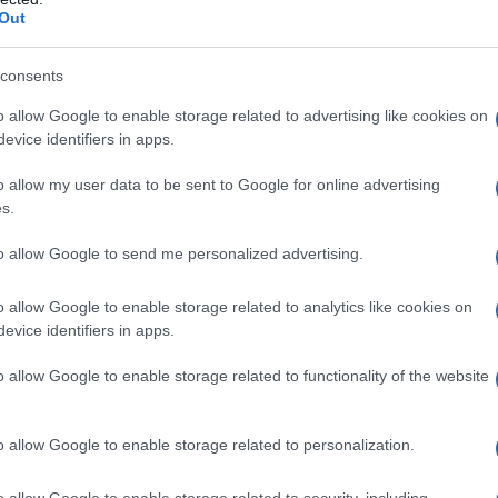
si intreccia con quella di una giovane ragazza,
Out
ora le sfide e le incertezze di una generazione
consents
o allow Google to enable storage related to advertising like cookies on
sua vita cambia radicalmente, portandola a
evice identifiers in apps.
a Cavalli, attraverso la sua regia, invita il pubblico
o allow my user data to be sent to Google for online advertising
della vita, rendendo il film non solo una
s.
ndo. Ogni scena riflette emozioni autentiche,
to allow Google to send me personalized advertising.
suo modo di vestire.
o allow Google to enable storage related to analytics like cookies on
arpet di Venezia
evice identifiers in apps.
o allow Google to enable storage related to functionality of the website
 Carolina Cavalli ha scelto un look che
tica personale. Gli outfit selezionati sono una
o allow Google to enable storage related to personalization.
licità, riflettendo la sua visione artistica.
ha indossato un
jumpsuit minimal
di raso nero,
o allow Google to enable storage related to security, including