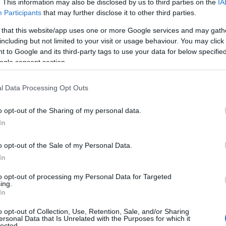
. This information may also be disclosed by us to third parties on the
IA
Participants
that may further disclose it to other third parties.
 that this website/app uses one or more Google services and may gath
including but not limited to your visit or usage behaviour. You may click 
 to Google and its third-party tags to use your data for below specifi
ogle consent section.
l Data Processing Opt Outs
o opt-out of the Sharing of my personal data.
In
rafica unica
o opt-out of the Sale of my Personal Data.
In
prio valore con il film
Amanda
, che le è valso
to opt-out of processing my Personal Data for Targeted
come Miglior regista esordiente.
Il rapimento di
ing.
In
inuazione del suo viaggio artistico, ma
o opt-out of Collection, Use, Retention, Sale, and/or Sharing
rama del cinema italiano. La storia di Holly,
ersonal Data that Is Unrelated with the Purposes for which it
lected.