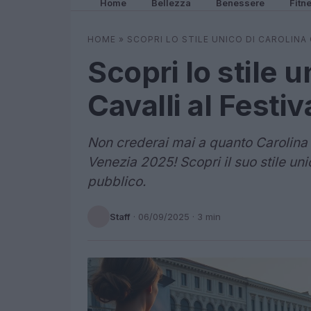
Home
Bellezza
Benessere
Fitn
HOME
»
SCOPRI LO STILE UNICO DI CAROLINA 
Scopri lo stile u
Cavalli al Festi
Non crederai mai a quanto Carolina C
Venezia 2025! Scopri il suo stile uni
pubblico.
Staff
·
06/09/2025
· 3 min