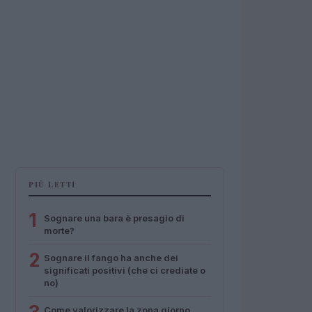
PIÙ LETTI
1
Sognare una bara è presagio di
morte?
2
Sognare il fango ha anche dei
significati positivi (che ci crediate o
no)
Come valorizzare la zona giorno