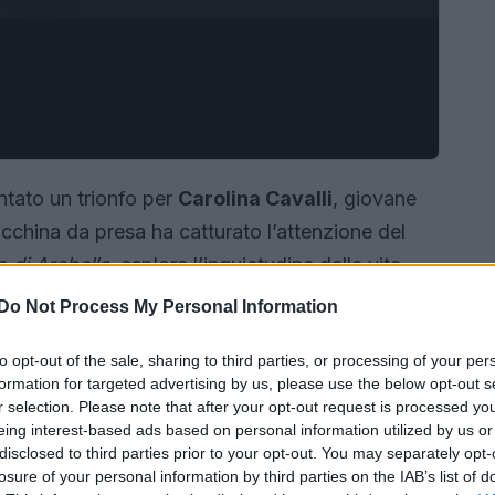
ntato un trionfo per
Carolina Cavalli
, giovane
 macchina da presa ha catturato l’attenzione del
o di Arabella
, esplora l’inquietudine della vita
ne ironica e disincantata, unendo cinema e
Do Not Process My Personal Information
to opt-out of the sale, sharing to third parties, or processing of your per
formation for targeted advertising by us, please use the below opt-out s
r selection. Please note that after your opt-out request is processed y
eing interest-based ads based on personal information utilized by us or
disclosed to third parties prior to your opt-out. You may separately opt-
losure of your personal information by third parties on the IAB’s list of