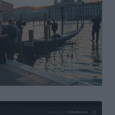
Ad
hub
Media
POWERED BY