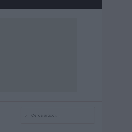
⌕
Cerca