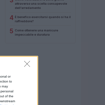
3
attraverso una scelta consapevole
dell’arredamento
4
È benefico esercitarsi quando si ha il
raffreddore?
5
Come ottenere una manicure
impeccabile e duratura
sonal or
ection to
ou may
 personal
out of the
 downstream