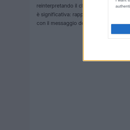
reinterpretando il classico tuxedo con
authenti
è significativa: rappresenta l’eleganza
con il messaggio del suo film.