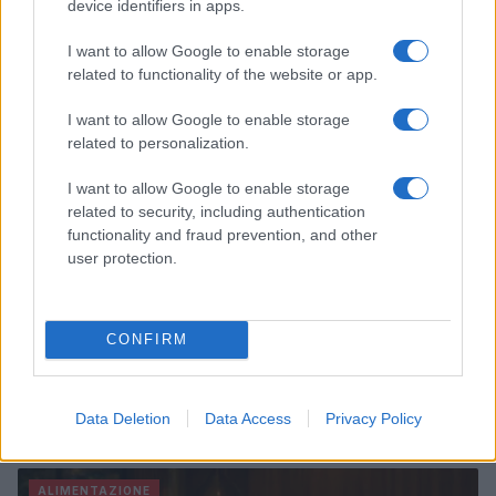
device identifiers in apps.
con la collezione Primavera/Estate 2027
Matteo Pellegrino · 8 Ago 2026
I want to allow Google to enable storage
related to functionality of the website or app.
BELLEZZA
I want to allow Google to enable storage
related to personalization.
I want to allow Google to enable storage
related to security, including authentication
functionality and fraud prevention, and other
user protection.
CONFIRM
Italian manicure: la tecnica di manicure che slancia le
unghie e domina i social
Data Deletion
Data Access
Privacy Policy
Camilla Fiore · 8 Ago 2026
ALIMENTAZIONE