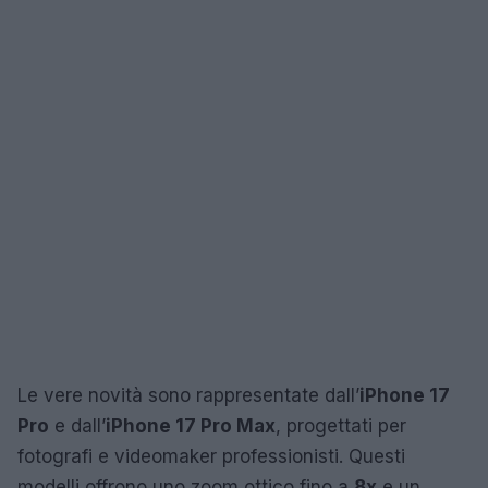
Le vere novità sono rappresentate dall’
iPhone 17
Pro
e dall’
iPhone 17 Pro Max
, progettati per
fotografi e videomaker professionisti. Questi
modelli offrono uno zoom ottico fino a
8x
e un