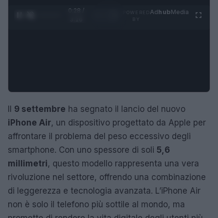
0:29 /
Ad
hub
Media
POWERED
1
/
4
3:16
BY
Il
9 settembre
ha segnato il lancio del nuovo
iPhone Air
, un dispositivo progettato da Apple per
affrontare il problema del peso eccessivo degli
smartphone. Con uno spessore di soli
5,6
millimetri
, questo modello rappresenta una vera
rivoluzione nel settore, offrendo una combinazione
di leggerezza e tecnologia avanzata. L’iPhone Air
non è solo il telefono più sottile al mondo, ma
promette di rendere la vita digitale degli utenti più