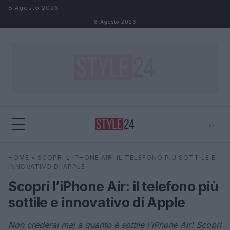
Salta al contenuto
8 Agosto 2026
8 Agosto 2026
⌕
×
⌕
HOME
»
SCOPRI L’IPHONE AIR: IL TELEFONO PIÙ SOTTILE E
Cerca
INNOVATIVO DI APPLE
Scopri l’iPhone Air: il telefono più
sottile e innovativo di Apple
Non crederai mai a quanto è sottile l'iPhone Air! Scopri