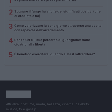
1
2
Sognare il fango ha anche dei significati positivi (che
ci crediate o no)
3
Come valorizzare la zona giorno attraverso una scelta
consapevole dell’arredamento
4
Senza Cri e il suo percorso di guarigione: dalle
cicatrici alla libertà
5
È benefico esercitarsi quando si ha il raffreddore?
Attualità, costume, moda, bellezza, cinema, celebrity,
musica, tv e gossip.