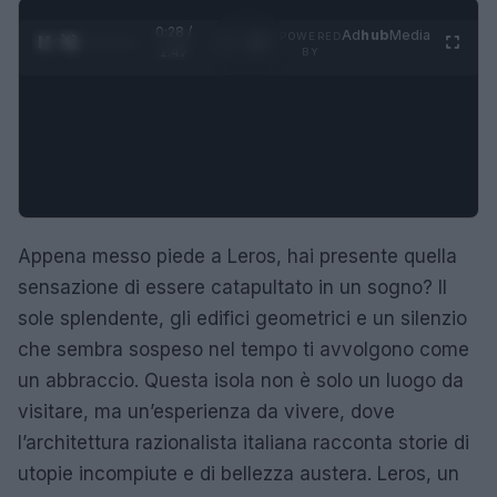
0:29 /
Ad
hub
Media
POWERED
1
/
4
1:47
BY
Appena messo piede a Leros, hai presente quella
sensazione di essere catapultato in un sogno? Il
sole splendente, gli edifici geometrici e un silenzio
che sembra sospeso nel tempo ti avvolgono come
un abbraccio. Questa isola non è solo un luogo da
visitare, ma un’esperienza da vivere, dove
l’architettura razionalista italiana racconta storie di
utopie incompiute e di bellezza austera. Leros, un