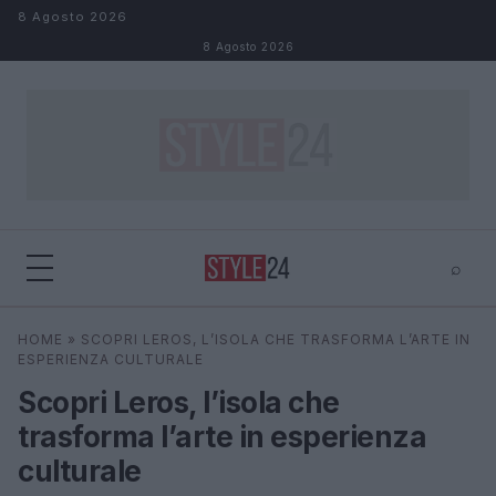
Salta al contenuto
8 Agosto 2026
8 Agosto 2026
⌕
×
⌕
HOME
»
SCOPRI LEROS, L’ISOLA CHE TRASFORMA L’ARTE IN
Cerca
ESPERIENZA CULTURALE
Scopri Leros, l’isola che
trasforma l’arte in esperienza
culturale