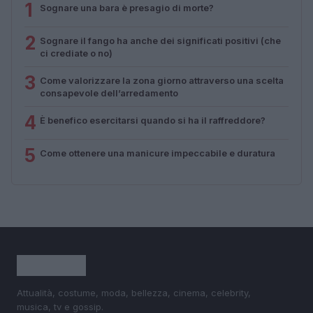
1
Sognare una bara è presagio di morte?
2
Sognare il fango ha anche dei significati positivi (che
ci crediate o no)
3
Come valorizzare la zona giorno attraverso una scelta
consapevole dell’arredamento
4
È benefico esercitarsi quando si ha il raffreddore?
5
Come ottenere una manicure impeccabile e duratura
Attualità, costume, moda, bellezza, cinema, celebrity,
musica, tv e gossip.