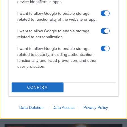
Smartband o smartwatch: come scegliere il fitness
device identifiers in apps.
tracker giusto
I want to allow Google to enable storage
Camilla Fiore · 8 Ago 2026
related to functionality of the website or app.
FITNESS
I want to allow Google to enable storage
related to personalization.
I want to allow Google to enable storage
related to security, including authentication
functionality and fraud prevention, and other
user protection.
CONFIRM
Allenamento in spiaggia: sequenze a corpo libero
Data Deletion
Data Access
Privacy Policy
efficaci
Cristian Castiglioni · 8 Ago 2026