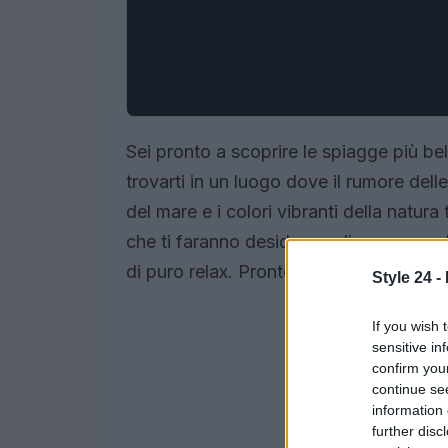
Sei pronto a scoprire le spiagge più be
trovarti in un luogo dove il rumore del
del mare e i colori vibranti della natu
che ti faranno desiderare di scappare 
di puro relax. Pronto a perderti?
Style 24 -
If you wish 
sensitive in
confirm you
continue se
information 
further disc