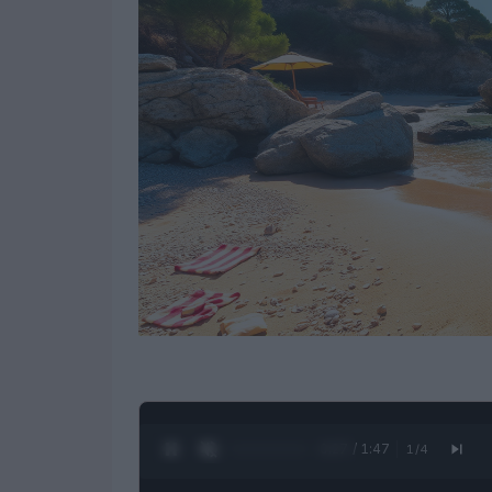
0:28 / 1:47
1
/
4