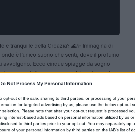
lle e tranquille della Croazia? 🌊✨ Immagina di
le onde è l’unico suono che senti, dove il profumo
ra ti avvolgono. Ecco cinque spiagge da sogno
dal caos quotidiano e immergerti in un’atmosfera
Do Not Process My Personal Information
to opt-out of the sale, sharing to third parties, or processing of your per
formation for targeted advertising by us, please use the below opt-out s
r selection. Please note that after your opt-out request is processed y
eing interest-based ads based on personal information utilized by us or
disclosed to third parties prior to your opt-out. You may separately opt-
losure of your personal information by third parties on the IAB’s list of