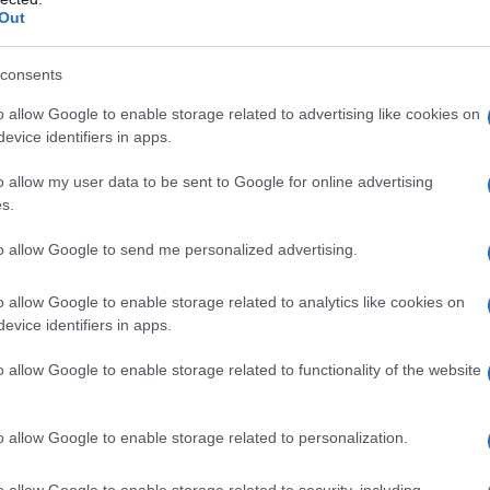
ivato, sarai accolto da una distesa di ciottoli
Out
o, perfetto per nuotare, fare snorkeling o
i tranquillità e bellezze naturali, Nugal è il
consents
o allow Google to enable storage related to advertising like cookies on
evice identifiers in apps.
inata e tranquillità
o allow my user data to be sent to Google for online advertising
s.
lla di Proizd, un’isola disabitata che puoi
to allow Google to send me personalized advertising.
aghetto da Korčula. Qui la natura regna sovrana,
elvaggia che incanta. La spiaggia di Bili Bok,
o allow Google to enable storage related to analytics like cookies on
spetta per offrirti momenti di puro relax. Il mare,
evice identifiers in apps.
o dal turchese al blu profondo, è ideale per una
o allow Google to enable storage related to functionality of the website
norkeling. Qui non troverai hotel o affollamenti,
ti tipici. Perfetto per chi cerca un contatto
o allow Google to enable storage related to personalization.
 vacanza?
o allow Google to enable storage related to security, including