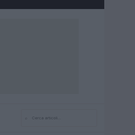
⌕
Cerca