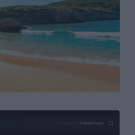
Ad
hub
Media
POWERED BY