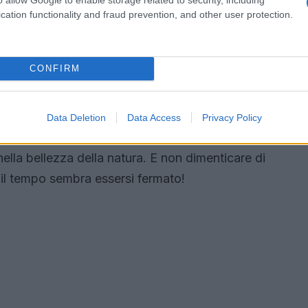
cation functionality and fraud prevention, and other user protection.
rata di Mljet
i trova la splendida spiaggia di Saplunara. Questo
CONFIRM
i desidera evitare le folle. Con la sua sabbia fine
 rigogliosa e bagnata da un mare limpido e poco
con bambini. Saplunara si estende per circa 1.5
Data Deletion
Data Access
Privacy Policy
tenderti e rilassarti. Qui potrai praticare sport
lla bellezza della natura. E non dimenticare di
ui il tempo sembra essersi fermato!