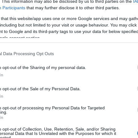
. This information may also be disclosed by us to third parties on the
IA
Participants
that may further disclose it to other third parties.
 that this website/app uses one or more Google services and may gath
including but not limited to your visit or usage behaviour. You may click 
 to Google and its third-party tags to use your data for below specifi
ogle consent section.
l Data Processing Opt Outs
o opt-out of the Sharing of my personal data.
In
osta tra le scogliere
o opt-out of the Sale of my Personal Data.
 la spiaggia di Nugal, un vero gioiello della
In
rto di Makarska. Questo angolo di paradiso è
to opt-out of processing my Personal Data for Targeted
na fitta pineta, ed è raggiungibile solo a piedi,
ing.
In
ttraversa il parco forestale di Osejava. Ti
o opt-out of Collection, Use, Retention, Sale, and/or Sharing
nza da non perdere, con viste mozzafiato che ti
ersonal Data that Is Unrelated with the Purposes for which it
lected.