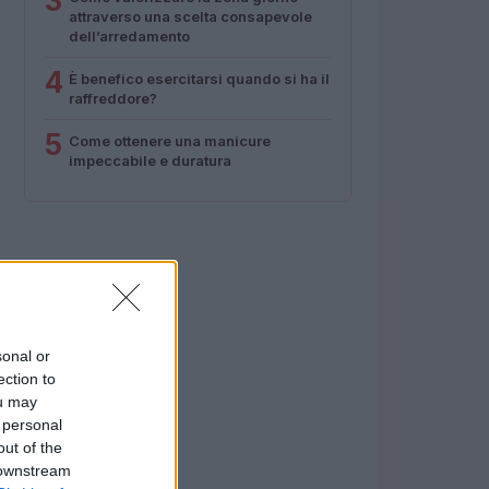
3
attraverso una scelta consapevole
dell’arredamento
4
È benefico esercitarsi quando si ha il
raffreddore?
5
Come ottenere una manicure
impeccabile e duratura
sonal or
ection to
ou may
 personal
out of the
 downstream