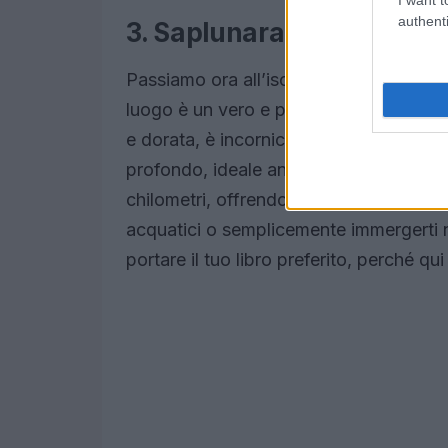
authenti
3. Saplunara: la sabbia do
Passiamo ora all’isola di Mljet, dove s
luogo è un vero e proprio rifugio per ch
e dorata, è incorniciata da una pineta
profondo, ideale anche per chi viaggia 
chilometri, offrendoti ampi spazi per dis
acquatici o semplicemente immergerti ne
portare il tuo libro preferito, perché q