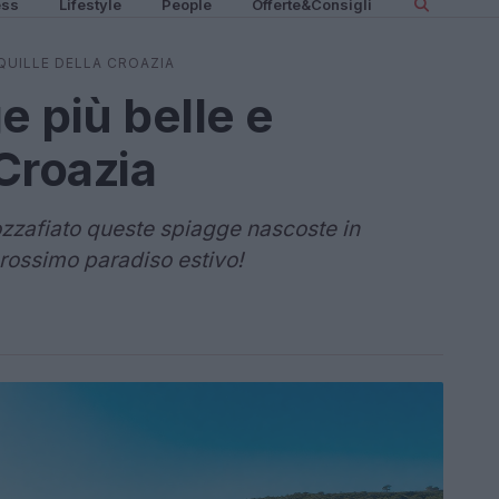
ess
Lifestyle
People
Offerte&Consigli
NQUILLE DELLA CROAZIA
e più belle e
 Croazia
zzafiato queste spiagge nascoste in
 prossimo paradiso estivo!