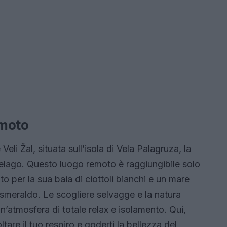
emoto
eli Žal, situata sull’isola di Vela Palagruza, la
ipelago. Questo luogo remoto è raggiungibile solo
to per la sua baia di ciottoli bianchi e un mare
 smeraldo. Le scogliere selvagge e la natura
n’atmosfera di totale relax e isolamento. Qui,
tare il tuo respiro e goderti la bellezza del