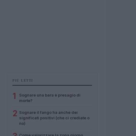
PIÙ LETTI
1
Sognare una bara è presagio di
morte?
2
Sognare il fango ha anche dei
significati positivi (che ci crediate o
no)
Come valorizzare la zona giorno