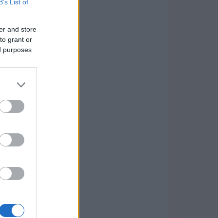
B’s List of
er and store
to grant or
ed purposes