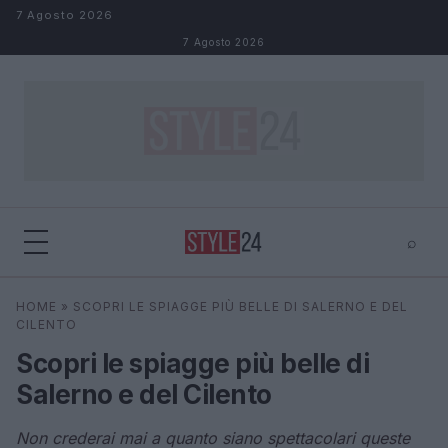
Salta al contenuto
7 Agosto 2026
7 Agosto 2026
⌕
×
⌕
HOME
»
SCOPRI LE SPIAGGE PIÙ BELLE DI SALERNO E DEL
Cerca
CILENTO
Scopri le spiagge più belle di
Salerno e del Cilento
Non crederai mai a quanto siano spettacolari queste