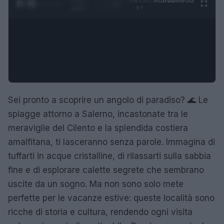
Ad
hub
Media
POWERED
1
/
4
1:47
BY
Sei pronto a scoprire un angolo di paradiso? 🌊 Le
spiagge attorno a Salerno, incastonate tra le
meraviglie del Cilento e la splendida costiera
amalfitana, ti lasceranno senza parole. Immagina di
tuffarti in acque cristalline, di rilassarti sulla sabbia
fine e di esplorare calette segrete che sembrano
uscite da un sogno. Ma non sono solo mete
perfette per le vacanze estive: queste località sono
ricche di storia e cultura, rendendo ogni visita