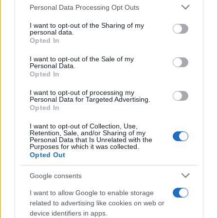
Please note that this website/app uses one or more Google
Personal Data Processing Opt Outs
services and may gather and store information including but
Continua a leggere
not limited to your visit or usage behaviour. You may click to
I want to opt-out of the Sharing of my
personal data.
grant or deny consent to Google and its third-party tags to
Opted In
use your data for below specified purposes in below Google
SALUTE
consent section.
I want to opt-out of the Sale of my
Personal Data.
Opted In
I want to opt-out of processing my
Personal Data for Targeted Advertising.
Opted In
I want to opt-out of Collection, Use,
Retention, Sale, and/or Sharing of my
Personal Data that Is Unrelated with the
Purposes for which it was collected.
Opted Out
Google consents
Allergia al veleno di imenotteri: come riconoscere i
I want to allow Google to enable storage
sintomi e prevenire le reazioni gravi
related to advertising like cookies on web or
Camilla Fiore · 7 Ago 2026
device identifiers in apps.