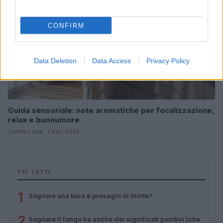
CONFIRM
Data Deletion
Data Access
Privacy Policy
Guida sensoriale: note aromatiche per focalizzazione,
relax e buonumore
Camilla Fiore · 7 Ago 2026
PIÙ LETTI
1
Sognare una bara è presagio di morte?
2
Sognare il fango ha anche dei significati positivi (che