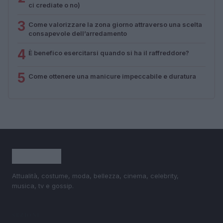
ci crediate o no)
3
Come valorizzare la zona giorno attraverso una scelta
consapevole dell’arredamento
4
È benefico esercitarsi quando si ha il raffreddore?
5
Come ottenere una manicure impeccabile e duratura
Attualità, costume, moda, bellezza, cinema, celebrity,
musica, tv e gossip.
SEZIONI