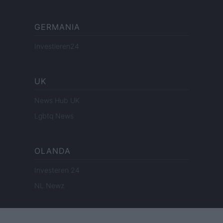
GERMANIA
Investieren24
UK
News Hub UK
Lgbtq News
OLANDA
Investeren 24
NL Newz