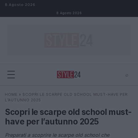
Salta al contenuto
8 Agosto 2026
8 Agosto 2026
⌕
×
⌕
HOME
»
SCOPRI LE SCARPE OLD SCHOOL MUST-HAVE PER
Cerca
L’AUTUNNO 2025
Scopri le scarpe old school must-
have per l’autunno 2025
Preparati a scoprire le scarpe old school che