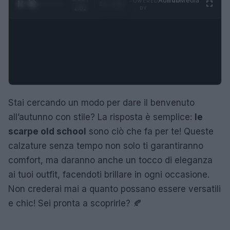
Ad
hub
Media
POWERED
1
/
4
2:02
BY
Stai cercando un modo per dare il benvenuto
all’autunno con stile? La risposta è semplice:
le
scarpe old school
sono ciò che fa per te! Queste
calzature senza tempo non solo ti garantiranno
comfort, ma daranno anche un tocco di eleganza
ai tuoi outfit, facendoti brillare in ogni occasione.
Non crederai mai a quanto possano essere versatili
e chic! Sei pronta a scoprirle? 🍂