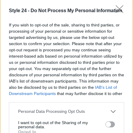
di stile e comfort grazie alle scarpe old school.
Style 24 -
Do Not Process My Personal Information
Scegli i modelli che più ti rappresentano e preparati
a fare colpo con ogni tuo outfit.
Qual è la tua
If you wish to opt-out of the sale, sharing to third parties, or
scarpa old school preferita?
Condividi con noi nei
processing of your personal or sensitive information for
commenti e preparati a essere al centro
targeted advertising by us, please use the below opt-out
section to confirm your selection. Please note that after your
dell’attenzione! ✨
opt-out request is processed you may continue seeing
interest-based ads based on personal information utilized by
us or personal information disclosed to third parties prior to
your opt-out. You may separately opt-out of the further
AUTORE
disclosure of your personal information by third parties on the
Staff
IAB’s list of downstream participants. This information may
also be disclosed by us to third parties on the
IAB’s List of
Downstream Participants
that may further disclose it to other
third parties.
Please note that this website/app uses one or more Google
Personal Data Processing Opt Outs
services and may gather and store information including but
not limited to your visit or usage behaviour. You may click to
I want to opt-out of the Sharing of my
personal data.
grant or deny consent to Google and its third-party tags to
Opted In