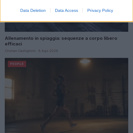
Data Deletion
Data Access
Privacy Policy
Allenamento in spiaggia: sequenze a corpo libero
efficaci
Cristian Castiglioni · 8 Ago 2026
PEOPLE