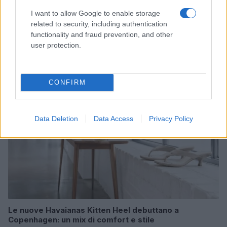
I want to allow Google to enable storage
related to security, including authentication
Mostre di moda 2026: Franco Moschino a Forte di
Bard e gli eventi imperdibili in Italia
functionality and fraud prevention, and other
user protection.
Cristian Castiglioni · 7 Ago 2026
LIFESTYLE
CONFIRM
Data Deletion
Data Access
Privacy Policy
Le nuove Havaianas Kitten Heel debuttano a
Copenhagen: un mix di comfort e stile