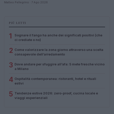
Matteo Pellegrino · 7 Ago 2026
PIÙ LETTI
1
Sognare il fango ha anche dei significati positivi (che
ci crediate o no)
2
Come valorizzare la zona giorno attraverso una scelta
consapevole dell’arredamento
3
Dove andare per sfuggire all’afa: 5 mete fresche vicino
a Milano
4
Ospitalità contemporanea: ristoranti, hotel e rituali
estivi
5
Tendenze estive 2026: zero-proof, cucina locale e
viaggi esperienziali