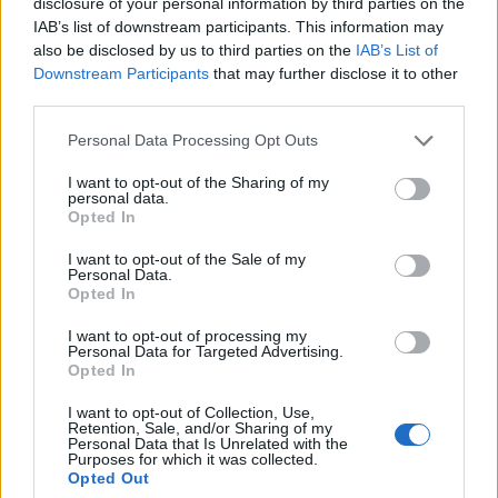
disclosure of your personal information by third parties on the
IAB’s list of downstream participants. This information may
also be disclosed by us to third parties on the
IAB’s List of
Downstream Participants
that may further disclose it to other
third parties.
Please note that this website/app uses one or more Google
Personal Data Processing Opt Outs
services and may gather and store information including but
not limited to your visit or usage behaviour. You may click to
I want to opt-out of the Sharing of my
personal data.
grant or deny consent to Google and its third-party tags to
Opted In
use your data for below specified purposes in below Google
consent section.
I want to opt-out of the Sale of my
Continua a leggere
Personal Data.
Opted In
I want to opt-out of processing my
LIFESTYLE
Personal Data for Targeted Advertising.
Opted In
I want to opt-out of Collection, Use,
Retention, Sale, and/or Sharing of my
Personal Data that Is Unrelated with the
Purposes for which it was collected.
Opted Out