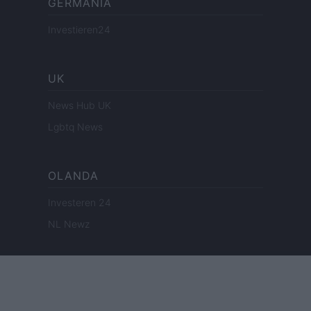
GERMANIA
Investieren24
UK
News Hub UK
Lgbtq News
OLANDA
Investeren 24
NL Newz