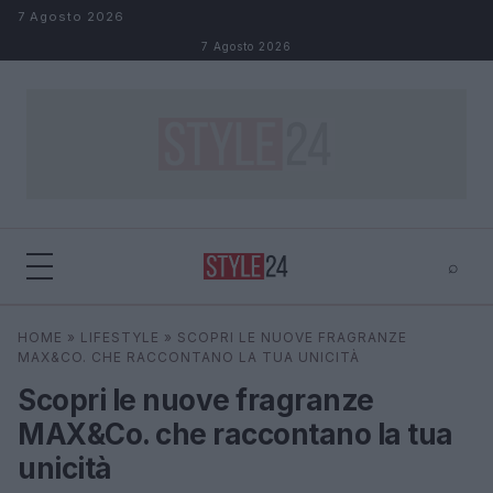
Salta al contenuto
7 Agosto 2026
7 Agosto 2026
⌕
×
⌕
HOME
»
LIFESTYLE
»
SCOPRI LE NUOVE FRAGRANZE
Cerca
MAX&CO. CHE RACCONTANO LA TUA UNICITÀ
Scopri le nuove fragranze
MAX&Co. che raccontano la tua
unicità