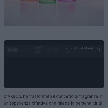
0:29 /
Ad
hub
Media
POWERED
1
/
4
2:02
BY
MAX&Co. ha trasformato il concetto di fragranza in
un’esperienza olfattiva che riflette la personalità di