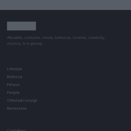
Attualità, costume, moda, bellezza, cinema, celebrity,
musica, tv e gossip.
SEZIONI
Lifestyle
Bellezza
Fitness
People
Offerte&Consigli
Benessere
MAGAZINE
Contattaci