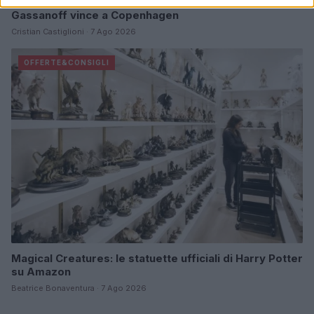
Zalando Visionary Award: INSTITUTION di Galib
Gassanoff vince a Copenhagen
Cristian Castiglioni · 7 Ago 2026
OFFERTE&CONSIGLI
Magical Creatures: le statuette ufficiali di Harry Potter
su Amazon
Beatrice Bonaventura · 7 Ago 2026