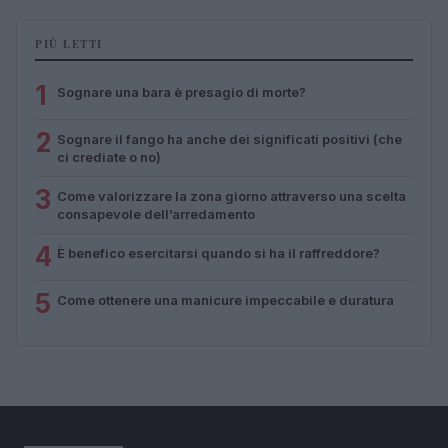
PIÙ LETTI
1
Sognare una bara è presagio di morte?
2
Sognare il fango ha anche dei significati positivi (che
ci crediate o no)
3
Come valorizzare la zona giorno attraverso una scelta
consapevole dell’arredamento
4
È benefico esercitarsi quando si ha il raffreddore?
5
Come ottenere una manicure impeccabile e duratura