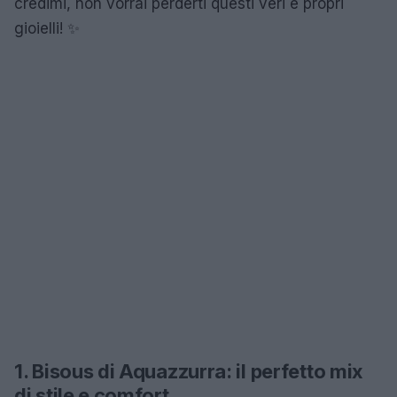
credimi, non vorrai perderti questi veri e propri
gioielli! ✨
1. Bisous di Aquazzurra: il perfetto mix
di stile e comfort