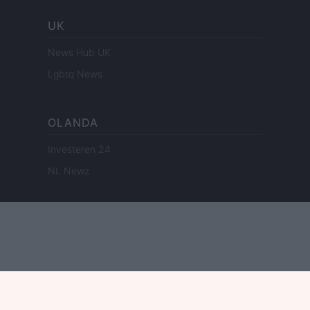
UK
News Hub UK
Lgbtq News
OLANDA
Investeren 24
NL Newz