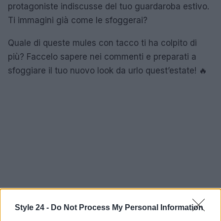
protagoniste indiscusse del tuo guardaroba estivo.
Ti immagini già come le sfoggerai?
Quale di queste mules con tacco ti ha colpito di
più? Faccelo sapere nei commenti e preparati a
sfoggiare il tuo nuovo look da urlo quest’estate! 🔥
Style 24 -
Do Not Process My Personal Information