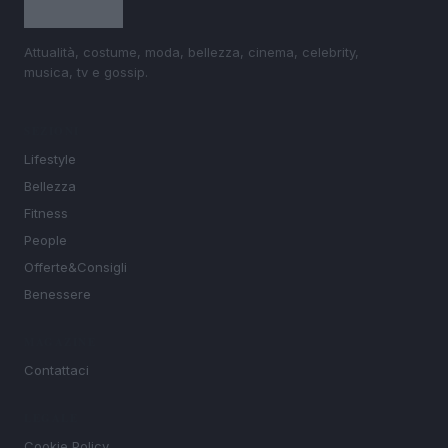
Attualità, costume, moda, bellezza, cinema, celebrity,
musica, tv e gossip.
SEZIONI
Lifestyle
Bellezza
Fitness
People
Offerte&Consigli
Benessere
MAGAZINE
Contattaci
LEGALE
Cookie Policy