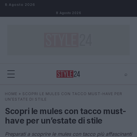
Salta al contenuto
8 Agosto 2026
8 Agosto 2026
⌕
×
⌕
HOME
»
SCOPRI LE MULES CON TACCO MUST-HAVE PER
Cerca
UN’ESTATE DI STILE
Scopri le mules con tacco must-
have per un’estate di stile
Preparati a scoprire le mules con tacco più affascinanti