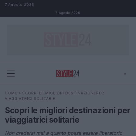
Salta al contenuto
7 Agosto 2026
7 Agosto 2026
⌕
×
⌕
HOME
»
SCOPRI LE MIGLIORI DESTINAZIONI PER
Cerca
VIAGGIATRICI SOLITARIE
Scopri le migliori destinazioni per
viaggiatrici solitarie
Non crederai mai a quanto possa essere liberatorio