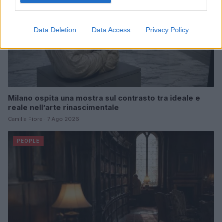
Data Deletion
Data Access
Privacy Policy
Milano ospita una mostra sul contrasto tra ideale e
reale nell’arte rinascimentale
Camilla Fiore · 7 Ago 2026
PEOPLE