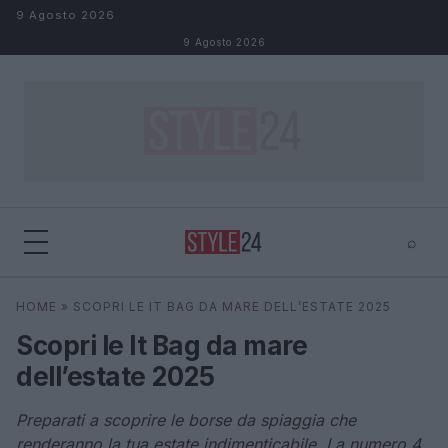
Salta al contenuto
9 Agosto 2026
9 Agosto 2026
⌕
×
⌕
HOME
»
SCOPRI LE IT BAG DA MARE DELL’ESTATE 2025
Cerca
Scopri le It Bag da mare
dell’estate 2025
Preparati a scoprire le borse da spiaggia che
renderanno la tua estate indimenticabile. La numero 4