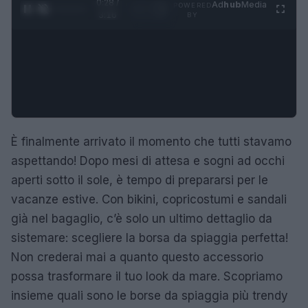
0:29 /
Ad
hub
Media
POWERED
1
/
4
3:16
BY
È finalmente arrivato il momento che tutti stavamo
aspettando! Dopo mesi di attesa e sogni ad occhi
aperti sotto il sole, è tempo di prepararsi per le
vacanze estive. Con bikini, copricostumi e sandali
già nel bagaglio, c’è solo un ultimo dettaglio da
sistemare: scegliere la borsa da spiaggia perfetta!
Non crederai mai a quanto questo accessorio
possa trasformare il tuo look da mare. Scopriamo
insieme quali sono le borse da spiaggia più trendy