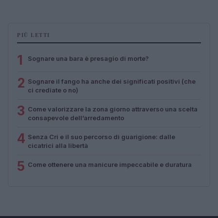
PIÙ LETTI
1
Sognare una bara è presagio di morte?
2
Sognare il fango ha anche dei significati positivi (che
ci crediate o no)
3
Come valorizzare la zona giorno attraverso una scelta
consapevole dell’arredamento
4
Senza Cri e il suo percorso di guarigione: dalle
cicatrici alla libertà
5
Come ottenere una manicure impeccabile e duratura