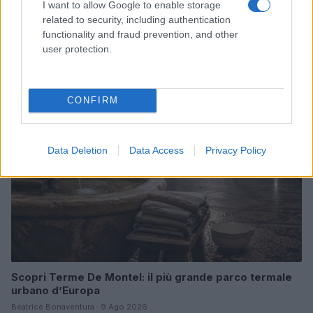
I want to allow Google to enable storage
related to security, including authentication
Scopri Noto: guida alla città barocca più elegante della
Sicilia
functionality and fraud prevention, and other
user protection.
Matteo Pellegrino · 9 Ago 2026
BENESSERE
CONFIRM
Data Deletion
Data Access
Privacy Policy
Scopri Terme De Montel: il più grande parco termale
urbano d’Europa
Beatrice Bonaventura · 9 Ago 2026