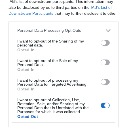
IAB’s list of downstream participants. This information may
also be disclosed by us to third parties on the
IAB’s List of
Downstream Participants
that may further disclose it to other
third parties.
Please note that this website/app uses one or more Google
Personal Data Processing Opt Outs
services and may gather and store information including but
not limited to your visit or usage behaviour. You may click to
I want to opt-out of the Sharing of my
personal data.
grant or deny consent to Google and its third-party tags to
Opted In
use your data for below specified purposes in below Google
consent section.
I want to opt-out of the Sale of my
Continua a leggere
Personal Data.
Opted In
I want to opt-out of processing my
SALUTE
Personal Data for Targeted Advertising.
Opted In
I want to opt-out of Collection, Use,
Retention, Sale, and/or Sharing of my
Personal Data that Is Unrelated with the
Purposes for which it was collected.
Opted Out