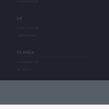
Investieren24
UK
News Hub UK
Lgbtq News
OLANDA
Investeren 24
NL Newz