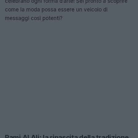
celebrano ogni forma d’arte! Sei pronto a scoprire
come la moda possa essere un veicolo di
messaggi così potenti?
Rami Al Ali: la rinascita della tradizione