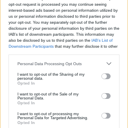
opt-out request is processed you may continue seeing
tra arte e moda.
Quale sarà il prossimo passo per
interest-based ads based on personal information utilized by
Jordan Roth?
us or personal information disclosed to third parties prior to
your opt-out. You may separately opt-out of the further
In conclusione, la settimana della moda di Parigi ha
disclosure of your personal information by third parties on the
offerto uno spettacolo indimenticabile, con stilisti
IAB’s list of downstream participants. This information may
also be disclosed by us to third parties on the
IAB’s List of
che hanno saputo unire tradizione e innovazione.
Downstream Participants
that may further disclose it to other
Rami Al Ali, Kevin Germanier e Jordan Roth hanno
third parties.
dimostrato che la moda è un linguaggio potente,
Please note that this website/app uses one or more Google
Personal Data Processing Opt Outs
capace di raccontare storie e creare emozioni. Non
services and may gather and store information including but
possiamo fare a meno di chiederci:
quali altre
not limited to your visit or usage behaviour. You may click to
I want to opt-out of the Sharing of my
personal data.
grant or deny consent to Google and its third-party tags to
sorprese ci riserverà il futuro della moda?
Opted In
use your data for below specified purposes in below Google
consent section.
I want to opt-out of the Sale of my
Personal Data.
Opted In
AUTORE
Staff
I want to opt-out of processing my
Personal Data for Targeted Advertising.
Opted In