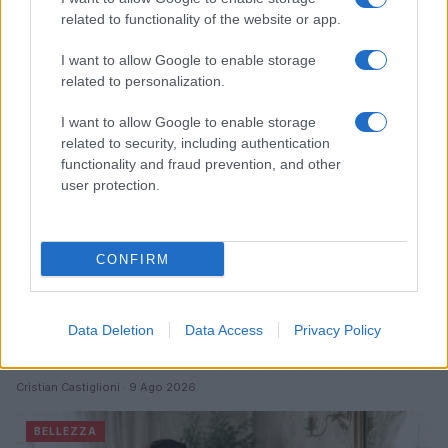
Continua a leggere
related to functionality of the website or app.
I want to allow Google to enable storage
BELLEZZA
related to personalization.
I want to allow Google to enable storage
related to security, including authentication
functionality and fraud prevention, and other
user protection.
CONFIRM
Data Deletion
Data Access
Privacy Policy
Come il face icing può trasformare la tua routine di
bellezza
Cristian Castiglioni · 9 Ago 2026
BELLEZZA