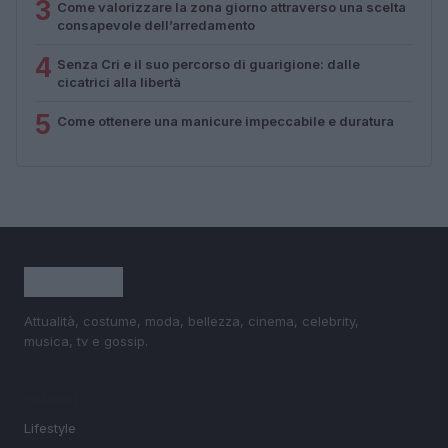
3
Come valorizzare la zona giorno attraverso una scelta
consapevole dell’arredamento
4
Senza Cri e il suo percorso di guarigione: dalle
cicatrici alla libertà
5
Come ottenere una manicure impeccabile e duratura
Attualità, costume, moda, bellezza, cinema, celebrity,
musica, tv e gossip.
SEZIONI
Lifestyle