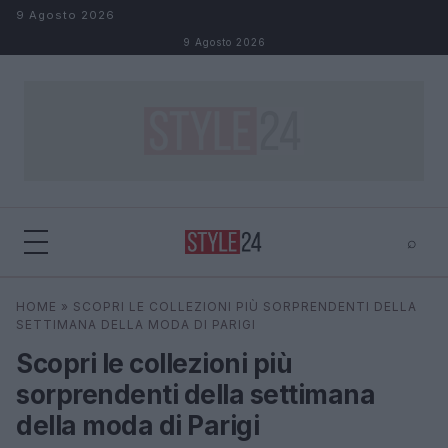
Salta al contenuto
9 Agosto 2026
9 Agosto 2026
⌕
×
⌕
HOME
»
SCOPRI LE COLLEZIONI PIÙ SORPRENDENTI DELLA
Cerca
SETTIMANA DELLA MODA DI PARIGI
Scopri le collezioni più
sorprendenti della settimana
della moda di Parigi