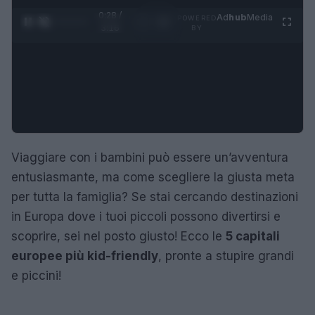
0:29 /
Ad
hub
Media
POWERED
1
/
4
3:16
BY
Viaggiare con i bambini può essere un’avventura
entusiasmante, ma come scegliere la giusta meta
per tutta la famiglia? Se stai cercando destinazioni
in Europa dove i tuoi piccoli possono divertirsi e
scoprire, sei nel posto giusto! Ecco le
5 capitali
europee più kid-friendly
, pronte a stupire grandi
e piccini!