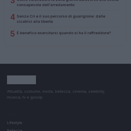
3
consapevole dell’arredamento
4
Senza Cri e il suo percorso di guarigione: dalle
cicatrici alla libertà
5
È benefico esercitarsi quando si ha il raffreddore?
Attualità, costume, moda, bellezza, cinema, celebrity,
musica, tv e gossip.
SEZIONI
Lifestyle
Bellezza