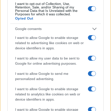
Continua a leggere
I want to opt-out of Collection, Use,
Retention, Sale, and/or Sharing of my
Personal Data that Is Unrelated with the
Purposes for which it was collected.
BELLEZZA
Opted Out
Google consents
I want to allow Google to enable storage
related to advertising like cookies on web or
device identifiers in apps.
I want to allow my user data to be sent to
Google for online advertising purposes.
I want to allow Google to send me
personalized advertising.
Galib Gassanoff e Institution trionfano a Copenhagen
con la collezione Primavera/Estate 2027
I want to allow Google to enable storage
Matteo Pellegrino · 8 Ago 2026
related to analytics like cookies on web or
device identifiers in apps.
BELLEZZA
I want to allow Google to enable storage