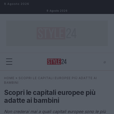
Salta al contenuto
8 Agosto 2026
8 Agosto 2026
⌕
×
⌕
HOME
»
SCOPRI LE CAPITALI EUROPEE PIÙ ADATTE AI
Cerca
BAMBINI
Scopri le capitali europee più
adatte ai bambini
Non crederai mai a quali capitali europee sono le più