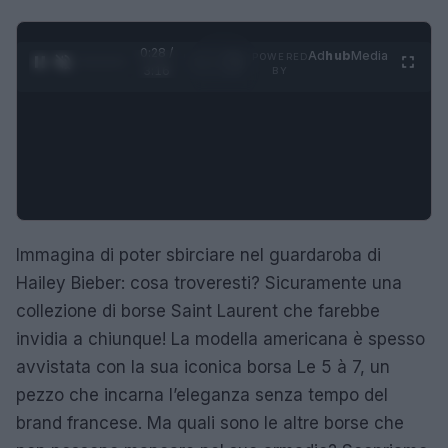
0:29 /
Ad
hub
Media
POWERED
1
/
4
3:16
BY
Immagina di poter sbirciare nel guardaroba di
Hailey Bieber: cosa troveresti? Sicuramente una
collezione di borse Saint Laurent che farebbe
invidia a chiunque! La modella americana è spesso
avvistata con la sua iconica borsa Le 5 à 7, un
pezzo che incarna l’eleganza senza tempo del
brand francese. Ma quali sono le altre borse che