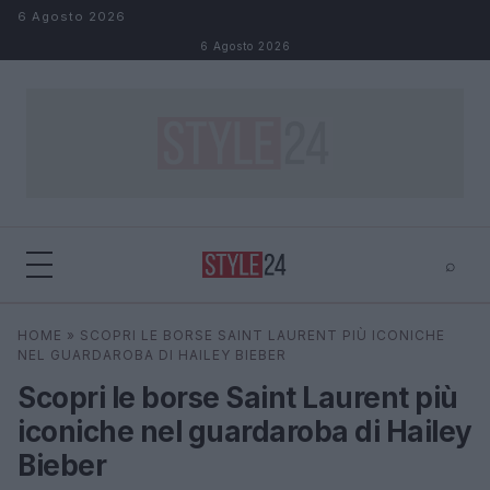
Salta al contenuto
6 Agosto 2026
6 Agosto 2026
⌕
×
⌕
HOME
»
SCOPRI LE BORSE SAINT LAURENT PIÙ ICONICHE
Cerca
NEL GUARDAROBA DI HAILEY BIEBER
Scopri le borse Saint Laurent più
iconiche nel guardaroba di Hailey
Bieber