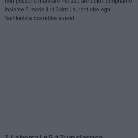
non possono mancare nel suo armadio? Scopriamo
insieme 5 modelli di Saint Laurent che ogni
fashionista dovrebbe avere!
1. La borsa Le 5 à 7: un classico