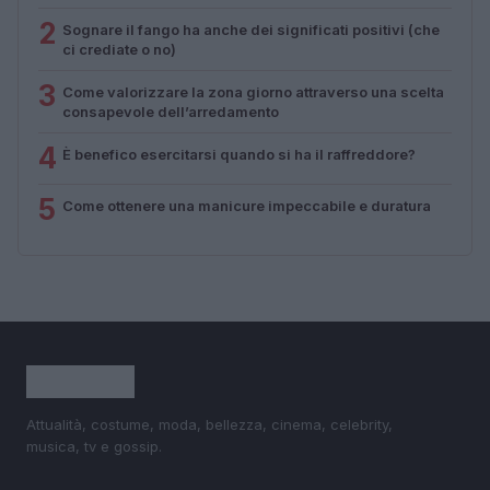
2
Sognare il fango ha anche dei significati positivi (che
ci crediate o no)
3
Come valorizzare la zona giorno attraverso una scelta
consapevole dell’arredamento
4
È benefico esercitarsi quando si ha il raffreddore?
5
Come ottenere una manicure impeccabile e duratura
Attualità, costume, moda, bellezza, cinema, celebrity,
musica, tv e gossip.