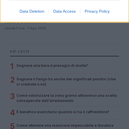
Data Deletion
Data Access
Privacy Policy
Guida sensoriale: note aromatiche per focalizzazione,
relax e buonumore
Camilla Fiore · 7 Ago 2026
PIÙ LETTI
1
Sognare una bara è presagio di morte?
2
Sognare il fango ha anche dei significati positivi (che
ci crediate o no)
3
Come valorizzare la zona giorno attraverso una scelta
consapevole dell’arredamento
4
È benefico esercitarsi quando si ha il raffreddore?
5
Come ottenere una manicure impeccabile e duratura