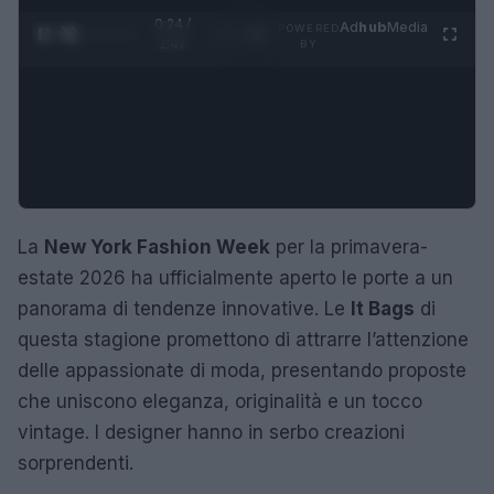
0:25 /
Ad
hub
Media
POWERED
1
/
4
1:47
BY
La
New York Fashion Week
per la primavera-
estate 2026 ha ufficialmente aperto le porte a un
panorama di tendenze innovative. Le
It Bags
di
questa stagione promettono di attrarre l’attenzione
delle appassionate di moda, presentando proposte
che uniscono eleganza, originalità e un tocco
vintage. I designer hanno in serbo creazioni
sorprendenti.