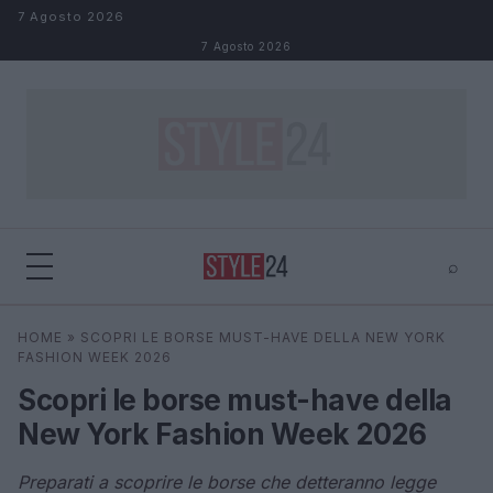
Salta al contenuto
7 Agosto 2026
7 Agosto 2026
⌕
×
⌕
HOME
»
SCOPRI LE BORSE MUST-HAVE DELLA NEW YORK
Cerca
FASHION WEEK 2026
Scopri le borse must-have della
New York Fashion Week 2026
Preparati a scoprire le borse che detteranno legge