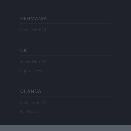
GERMANIA
Investieren24
UK
News Hub UK
Lgbtq News
OLANDA
Investeren 24
NL Newz