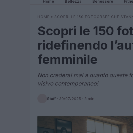
Home
Bellezza
Benessere
Fitn
HOME
»
SCOPRI LE 150 FOTOGRAFE CHE STAN
Scopri le 150 f
ridefinendo l’a
femminile
Non crederai mai a quanto queste f
visivo contemporaneo!
Staff
·
30/07/2025
· 3 min