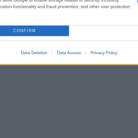
toVogue Festival
. Questo approccio innovativo
cation functionality and fraud prevention, and other user protection.
 offre anche l’opportunità di approfondire le
ata.
Ti sei mai chiesto come sarebbe scoprire
CONFIRM
Data Deletion
Data Access
Privacy Policy