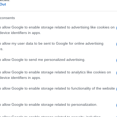
Out
aci racconti concettuali. La varietà di stili e
ente
che sfida le norme consolidate e amplia la
consents
ell’arte.
o allow Google to enable storage related to advertising like cookies on
evice identifiers in apps.
 limitano a catturare immagini; creano un
a, documentario e arte concettuale, ogni lavoro
o allow my user data to be sent to Google for online advertising
s.
cepiscono se stesse e il mondo che le circonda.
onoscimento e la celebrazione della creatività
to allow Google to send me personalized advertising.
i un movimento più ampio. Ma quali storie ti
o allow Google to enable storage related to analytics like cookies on
evice identifiers in apps.
o allow Google to enable storage related to functionality of the website
cosa aspettarsi
re le cose in modo diverso. Invece di rivelare
o allow Google to enable storage related to personalization.
men
sarà svelato in fasi, creando
o allow Google to enable storage related to security, including