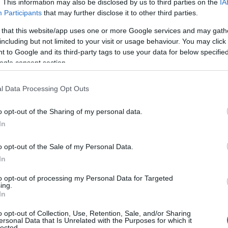
. This information may also be disclosed by us to third parties on the
IA
Participants
that may further disclose it to other third parties.
 that this website/app uses one or more Google services and may gath
including but not limited to your visit or usage behaviour. You may click 
 to Google and its third-party tags to use your data for below specifi
ogle consent section.
l Data Processing Opt Outs
o opt-out of the Sharing of my personal data.
In
o opt-out of the Sale of my Personal Data.
In
to opt-out of processing my Personal Data for Targeted
ità e solidarietà
ing.
In
inaria mostra digitale non sono solo fotografie;
o opt-out of Collection, Use, Retention, Sale, and/or Sharing
ersonal Data that Is Unrelated with the Purposes for which it
nti. Ogni artista porta con sé una narrazione
lected.