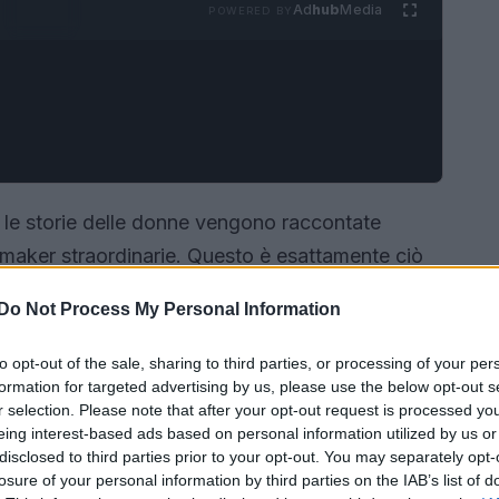
Ad
hub
Media
POWERED BY
 le storie delle donne vengono raccontate
eomaker straordinarie. Questo è esattamente ciò
ua Global Open Call,
Women by Women
. Con
Do Not Process My Personal Information
a oltre 9.500 artisti di ben 149 Paesi, questo
imostrando che il punto di vista femminile è non
to opt-out of the sale, sharing to third parties, or processing of your per
formation for targeted advertising by us, please use the below opt-out s
 panorama della creazione di immagini
r selection. Please note that after your opt-out request is processed y
uanto sia importante questo progetto!
eing interest-based ads based on personal information utilized by us or
disclosed to third parties prior to your opt-out. You may separately opt-
losure of your personal information by third parties on the IAB’s list of