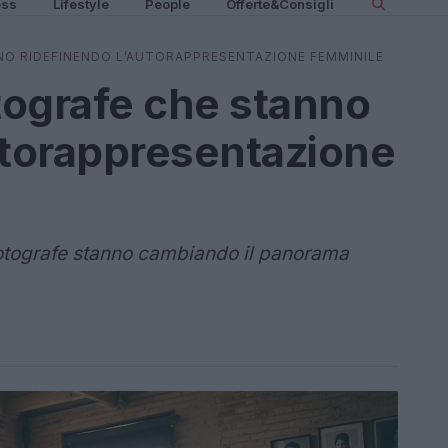
ess
Lifestyle
People
Offerte&Consigli
NO RIDEFINENDO L’AUTORAPPRESENTAZIONE FEMMINILE
otografe che stanno
utorappresentazione
otografe stanno cambiando il panorama