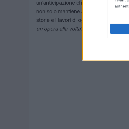
un’anticipazione che culminerà nel
Pho
authenti
non solo mantiene alta l’attenzione, ma
storie e i lavori di ogni artista selezion
un’opera alla volta?