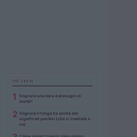
PIÙ LETTI
1
Sognare una bara è presagio di
morte?
2
Sognare il fango ha anche dei
significati positivi (che ci crediate o
no)
Come valorizzare la zona giorno