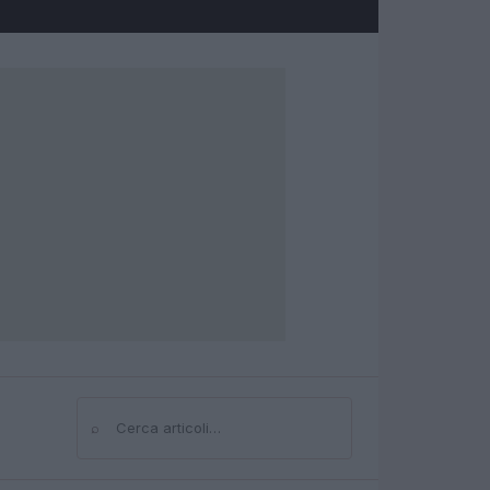
⌕
Cerca