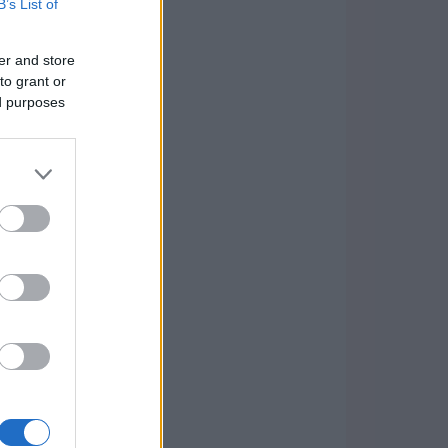
B’s List of
er and store
to grant or
ed purposes