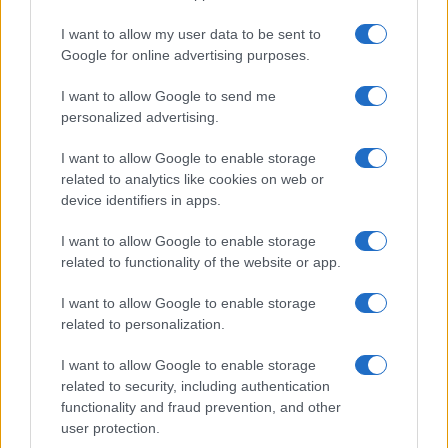
I want to allow my user data to be sent to
Google for online advertising purposes.
Continua a leggere
I want to allow Google to send me
personalized advertising.
OFFERTE&CONSIGLI
I want to allow Google to enable storage
related to analytics like cookies on web or
device identifiers in apps.
I want to allow Google to enable storage
related to functionality of the website or app.
I want to allow Google to enable storage
related to personalization.
I want to allow Google to enable storage
related to security, including authentication
functionality and fraud prevention, and other
The Shards su Disney+: come vestirsi anni ’80
user protection.
Camilla Fiore · 6 Ago 2026