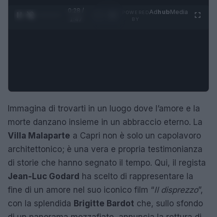
0:29 /
Ad
hub
Media
POWERED
1
/
4
1:47
BY
Immagina di trovarti in un luogo dove l’amore e la
morte danzano insieme in un abbraccio eterno. La
Villa Malaparte
a Capri non è solo un capolavoro
architettonico; è una vera e propria testimonianza
di storie che hanno segnato il tempo. Qui, il regista
Jean-Luc Godard
ha scelto di rappresentare la
fine di un amore nel suo iconico film “
Il disprezzo
”,
con la splendida
Brigitte Bardot
che, sullo sfondo
di un panorama mozzafiato, annuncia la rottura di