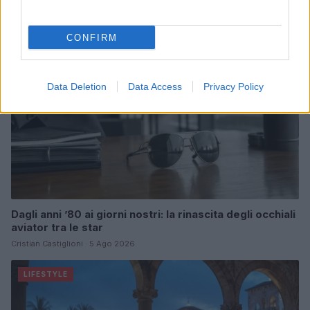
BELLEZZA
CONFIRM
Data Deletion
Data Access
Privacy Policy
Dagli anni ’80 ai giorni nostri: la rinascita degli occhiali
aviator tra le star
Cristian Castiglioni · 5 Ago 2026
LIFESTYLE