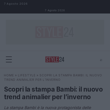
Salta al contenuto
7 Agosto 2026
7 Agosto 2026
⌕
×
⌕
HOME
»
LIFESTYLE
»
SCOPRI LA STAMPA BAMBI: IL NUOVO
Cerca
TREND ANIMALIER PER L’INVERNO
Scopri la stampa Bambi: il nuovo
trend animalier per l’inverno
La stampa Bambi è la nuova protagonista delle