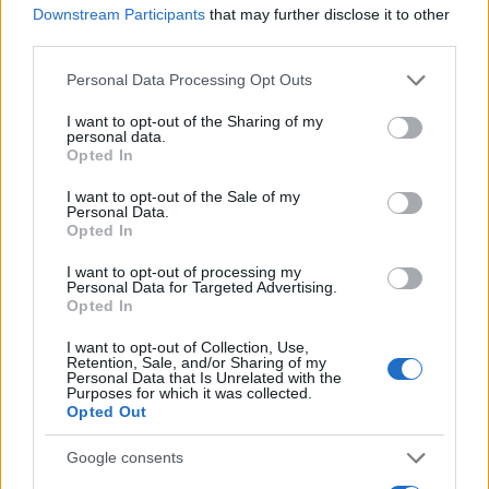
Downstream Participants
that may further disclose it to other
third parties.
Please note that this website/app uses one or more Google
Personal Data Processing Opt Outs
services and may gather and store information including but
not limited to your visit or usage behaviour. You may click to
I want to opt-out of the Sharing of my
personal data.
grant or deny consent to Google and its third-party tags to
Continua a leggere
Opted In
use your data for below specified purposes in below Google
consent section.
I want to opt-out of the Sale of my
Personal Data.
LIFESTYLE
Opted In
I want to opt-out of processing my
Personal Data for Targeted Advertising.
Opted In
I want to opt-out of Collection, Use,
Retention, Sale, and/or Sharing of my
Personal Data that Is Unrelated with the
Purposes for which it was collected.
Opted Out
Google consents