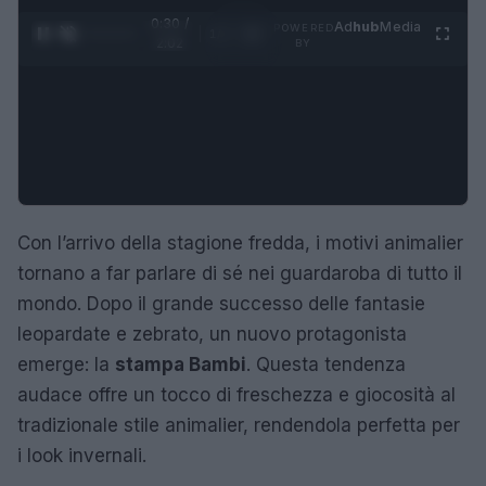
0:31 /
Ad
hub
Media
POWERED
1
/
4
2:02
BY
Con l’arrivo della stagione fredda, i motivi animalier
tornano a far parlare di sé nei guardaroba di tutto il
mondo. Dopo il grande successo delle fantasie
leopardate e zebrato, un nuovo protagonista
emerge: la
stampa Bambi
. Questa tendenza
audace offre un tocco di freschezza e giocosità al
tradizionale stile animalier, rendendola perfetta per
i look invernali.