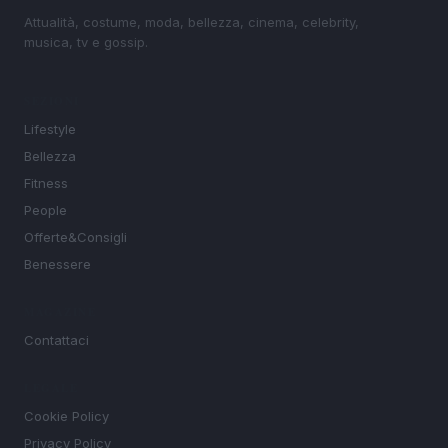
Attualità, costume, moda, bellezza, cinema, celebrity,
musica, tv e gossip.
SEZIONI
Lifestyle
Bellezza
Fitness
People
Offerte&Consigli
Benessere
MAGAZINE
Contattaci
LEGALE
Cookie Policy
Privacy Policy