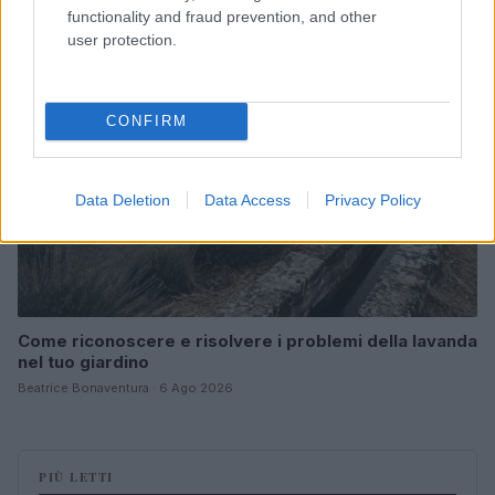
functionality and fraud prevention, and other
LIFESTYLE
user protection.
CONFIRM
Data Deletion
Data Access
Privacy Policy
Come riconoscere e risolvere i problemi della lavanda
nel tuo giardino
Beatrice Bonaventura · 6 Ago 2026
PIÙ LETTI