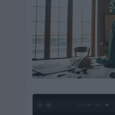
0:20 / 1:47
1
/
4