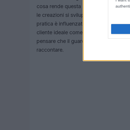
cosa rende questa collezione così spec
authenti
le creazioni si sviluppano in dialogo c
pratica è influenzata da una ricca educ
cliente ideale come un’esploratrice, s
pensare che il guardaroba diventi un c
raccontare.