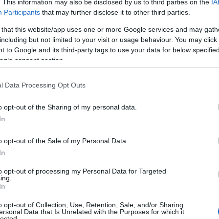
. This information may also be disclosed by us to third parties on the
IA
Participants
that may further disclose it to other third parties.
 that this website/app uses one or more Google services and may gath
including but not limited to your visit or usage behaviour. You may click 
 to Google and its third-party tags to use your data for below specifi
ogle consent section.
l Data Processing Opt Outs
o opt-out of the Sharing of my personal data.
a celebrazione del destino
In
un concetto affascinante: ognuno di noi ha una
o opt-out of the Sale of my Personal Data.
o per scoprirla. Salma Rachid, designer di origine
In
 filosofia non si esprime attraverso slogan, ma
to opt-out of processing my Personal Data for Targeted
 di narrazione». Ogni collezione è concepita come
ing.
In
con una conversazione con artisti le cui
o opt-out of Collection, Use, Retention, Sale, and/or Sharing
tilla creativa. Non è incredibile come la moda
ersonal Data that Is Unrelated with the Purposes for which it
lected.