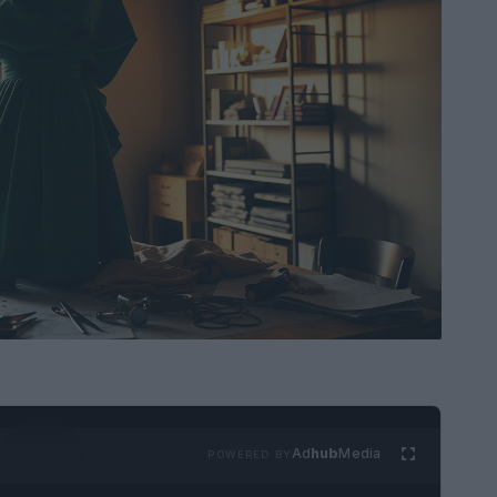
Ad
hub
Media
POWERED BY