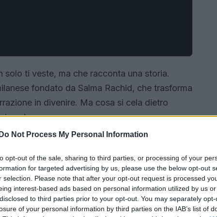
solo ti veste, ma che racconta una storia.
 milanese fondato da Salma Rachid, che trasforma
rrazione in divenire. Ma cosa si cela dietro
nsieme!
Do Not Process My Personal Information
to opt-out of the sale, sharing to third parties, or processing of your per
formation for targeted advertising by us, please use the below opt-out s
r selection. Please note that after your opt-out request is processed y
eing interest-based ads based on personal information utilized by us or
disclosed to third parties prior to your opt-out. You may separately opt-
losure of your personal information by third parties on the IAB’s list of