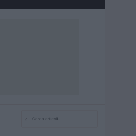
⌕
Cerca