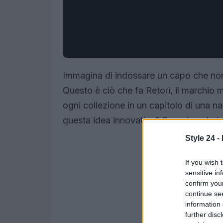
Immagina di indossare un capo che non 
Questo è ciò che fa Retori, il marchio
ogni collezione in un capitolo di una na
questa idea innovativa? Scopriamolo i
Style 24 -
If you wish 
sensitive in
confirm you
continue se
information 
further disc