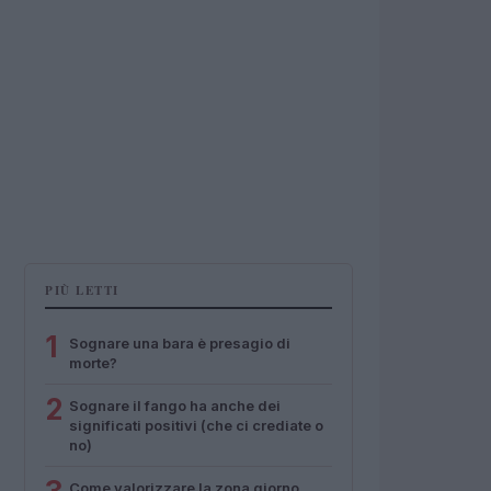
PIÙ LETTI
1
Sognare una bara è presagio di
morte?
2
Sognare il fango ha anche dei
significati positivi (che ci crediate o
no)
Come valorizzare la zona giorno