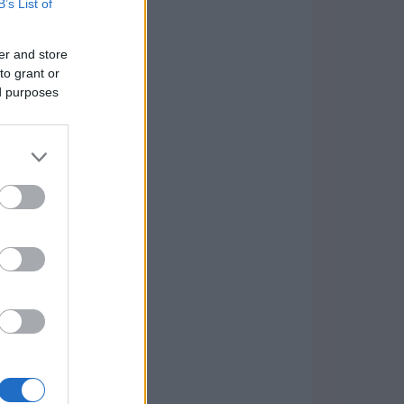
B’s List of
er and store
to grant or
ed purposes