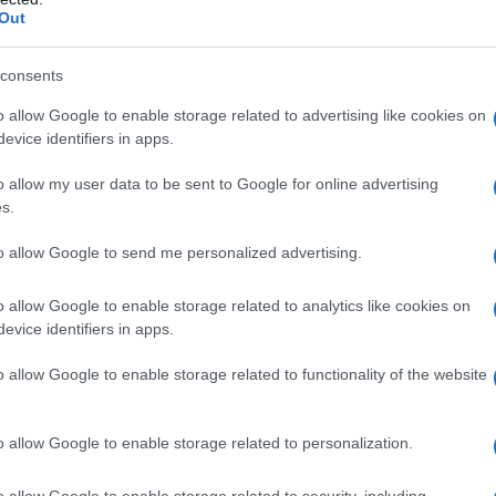
di raccontare ciò che siamo?
Out
und in antropologia sociale, Rachid è
consents
lle connessioni sociali. Ha studiato a Londra e
o allow Google to enable storage related to advertising like cookies on
rittura creativa. «Non si è mai trattato di
evice identifiers in apps.
, ma di trovare un modo per farle dialogare»,
o allow my user data to be sent to Google for online advertising
zo prediletto per esprimere questa creatività,
s.
ell’artigianato italiano, considerato la base
to allow Google to send me personalized advertising.
be mai pensato che un semplice vestito potesse
o allow Google to enable storage related to analytics like cookies on
evice identifiers in apps.
n dialogo tra culture
o allow Google to enable storage related to functionality of the website
ta presentata durante la settimana della moda di
o allow Google to enable storage related to personalization.
tiquaria. Qui, il marchio ha collaborato con il
ando un ambiente che fonde moda e arte. Ma
o allow Google to enable storage related to security, including