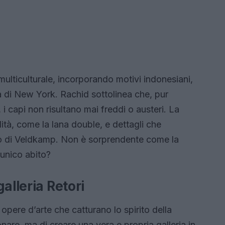
 multiculturale, incorporando motivi indonesiani,
ca di New York. Rachid sottolinea che, pur
 capi non risultano mai freddi o austeri. La
lità, come la lana double, e dettagli che
ico di Veldkamp. Non è sorprendente come la
 unico abito?
alleria Retori
pere d’arte che catturano lo spirito della
onare, ma di creare una vera e propria galleria in