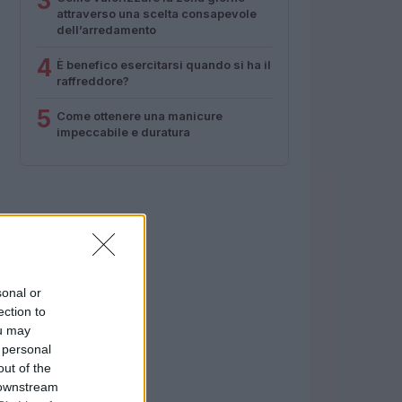
3
attraverso una scelta consapevole
dell’arredamento
4
È benefico esercitarsi quando si ha il
raffreddore?
5
Come ottenere una manicure
impeccabile e duratura
sonal or
ection to
ou may
 personal
out of the
 downstream