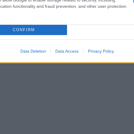
iale? Concepite con un’etica trans-stagionale,
cation functionality and fraud prevention, and other user protection.
on Miko Veldkamp, un giovane artista la cui
azione multiculturale. Salma descrive la sua
CONFIRM
empre aperta a nuove esperienze. È affascinante
ompagno di viaggio, portando con sé storie da
Data Deletion
Data Access
Privacy Policy