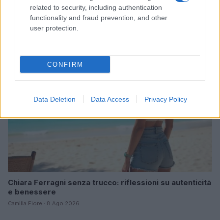
Ricette di mare estive: primi piatti veloci e ricchi di
related to security, including authentication
sapore
functionality and fraud prevention, and other
Camilla Fiore · 8 Ago 2026
user protection.
PEOPLE
CONFIRM
Data Deletion
Data Access
Privacy Policy
Chiara Ferragni senza trucco: riflessioni su autenticità
e benessere
Camilla Fiore · 8 Ago 2026