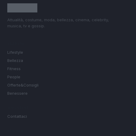
Attualità, costume, moda, bellezza, cinema, celebrity,
musica, tv e gossip.
SEZIONI
Lifestyle
Bellezza
Fitness
People
Offerte&Consigli
Benessere
MAGAZINE
Contattaci
LEGALE