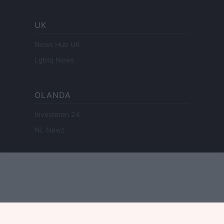
UK
News Hub UK
Lgbtq News
OLANDA
Investeren 24
NL Newz