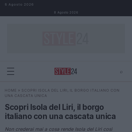
Salta al contenuto
8 Agosto 2026
8 Agosto 2026
⌕
×
⌕
HOME
»
SCOPRI ISOLA DEL LIRI, IL BORGO ITALIANO CON
Cerca
UNA CASCATA UNICA
Scopri Isola del Liri, il borgo
italiano con una cascata unica
Non crederai mai a cosa rende Isola del Liri così