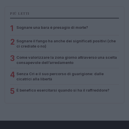
PIÙ LETTI
1
Sognare una bara è presagio di morte?
2
Sognare il fango ha anche dei significati positivi (che
ci crediate o no)
3
Come valorizzare la zona giorno attraverso una scelta
consapevole dell’arredamento
4
Senza Cri e il suo percorso di guarigione: dalle
cicatrici alla libertà
5
È benefico esercitarsi quando si ha il raffreddore?