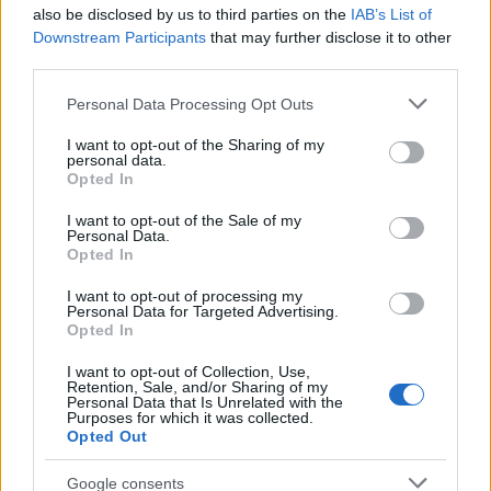
also be disclosed by us to third parties on the
IAB’s List of
Downstream Participants
that may further disclose it to other
third parties.
Please note that this website/app uses one or more Google
Personal Data Processing Opt Outs
services and may gather and store information including but
not limited to your visit or usage behaviour. You may click to
I want to opt-out of the Sharing of my
personal data.
grant or deny consent to Google and its third-party tags to
Opted In
use your data for below specified purposes in below Google
consent section.
Continua a leggere
I want to opt-out of the Sale of my
Personal Data.
Opted In
LIFESTYLE
I want to opt-out of processing my
Personal Data for Targeted Advertising.
Opted In
I want to opt-out of Collection, Use,
Retention, Sale, and/or Sharing of my
Personal Data that Is Unrelated with the
Purposes for which it was collected.
Opted Out
Google consents