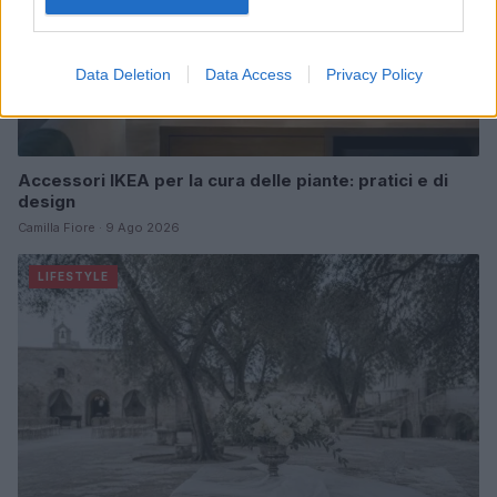
Data Deletion
Data Access
Privacy Policy
Accessori IKEA per la cura delle piante: pratici e di
design
Camilla Fiore · 9 Ago 2026
LIFESTYLE