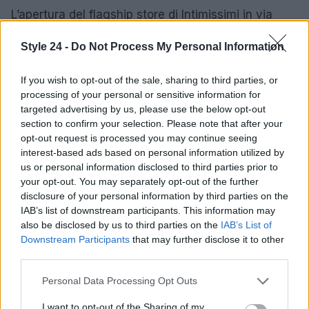
L’apertura del flagship store di Intimissimi in via
Montenapoleone segna un passo significativo
Style 24 -
Do Not Process My Personal Information
verso una visione globale del marchio. Sotto la
guida di Matteo Veronesi, l’azienda sta tracciando
If you wish to opt-out of the sale, sharing to third parties, or
una rotta che punta a un’espansione
processing of your personal or sensitive information for
targeted advertising by us, please use the below opt-out
internazionale, mantenendo sempre al centro i
section to confirm your selection. Please note that after your
valori di qualità, innovazione e sostenibilità.
opt-out request is processed you may continue seeing
interest-based ads based on personal information utilized by
us or personal information disclosed to third parties prior to
your opt-out. You may separately opt-out of the further
AUTORE
disclosure of your personal information by third parties on the
Staff
IAB’s list of downstream participants. This information may
also be disclosed by us to third parties on the
IAB’s List of
Downstream Participants
that may further disclose it to other
third parties.
Please note that this website/app uses one or more Google
Personal Data Processing Opt Outs
services and may gather and store information including but
not limited to your visit or usage behaviour. You may click to
I want to opt-out of the Sharing of my