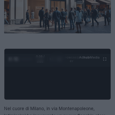
0:29 /
Ad
hub
Media
POWERED
1
/
4
2:02
BY
Nel cuore di Milano, in via Montenapoleone,