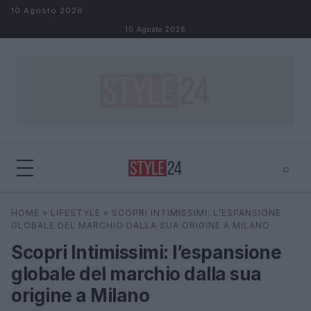
Salta al contenuto
10 Agosto 2026
10 Agosto 2026
⌕
×
⌕
HOME
»
LIFESTYLE
»
SCOPRI INTIMISSIMI: L’ESPANSIONE
Cerca
GLOBALE DEL MARCHIO DALLA SUA ORIGINE A MILANO
Scopri Intimissimi: l’espansione
globale del marchio dalla sua
origine a Milano