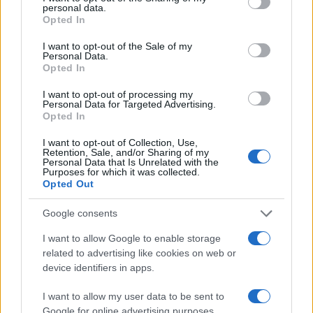
personal data.
grant or deny consent to Google and its third-party tags to
Opted In
use your data for below specified purposes in below Google
consent section.
I want to opt-out of the Sale of my
Personal Data.
Opted In
I want to opt-out of processing my
Personal Data for Targeted Advertising.
Opted In
I want to opt-out of Collection, Use,
Retention, Sale, and/or Sharing of my
Personal Data that Is Unrelated with the
Purposes for which it was collected.
Opted Out
Google consents
I want to allow Google to enable storage
Continua a leggere
related to advertising like cookies on web or
device identifiers in apps.
LIFESTYLE
I want to allow my user data to be sent to
Google for online advertising purposes.