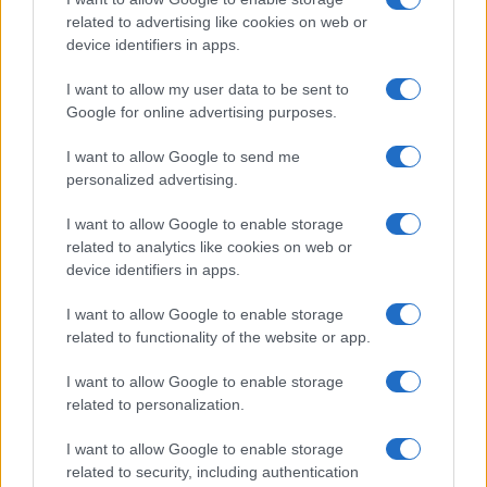
related to advertising like cookies on web or
Smartband o smartwatch: come scegliere il fitness
device identifiers in apps.
tracker giusto
I want to allow my user data to be sent to
Camilla Fiore · 8 Ago 2026
Google for online advertising purposes.
FITNESS
I want to allow Google to send me
personalized advertising.
I want to allow Google to enable storage
related to analytics like cookies on web or
device identifiers in apps.
I want to allow Google to enable storage
related to functionality of the website or app.
I want to allow Google to enable storage
related to personalization.
Allenamento in spiaggia: sequenze a corpo libero
I want to allow Google to enable storage
efficaci
related to security, including authentication