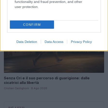
Cristian Castiglioni · 8 Ago 2026
functionality and fraud prevention, and other
user protection.
PEOPLE
CONFIRM
Data Deletion
Data Access
Privacy Policy
Senza Cri e il suo percorso di guarigione: dalle
cicatrici alla libertà
Cristian Castiglioni · 8 Ago 2026
PIÙ LETTI