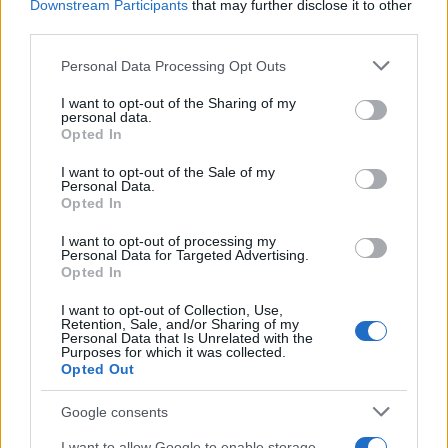
Downstream Participants
that may further disclose it to other
third parties.
Please note that this website/app uses one or more Google
Personal Data Processing Opt Outs
services and may gather and store information including but
not limited to your visit or usage behaviour. You may click to
I want to opt-out of the Sharing of my
personal data.
grant or deny consent to Google and its third-party tags to
Opted In
use your data for below specified purposes in below Google
Continua a leggere
consent section.
I want to opt-out of the Sale of my
Personal Data.
Opted In
FITNESS
I want to opt-out of processing my
Personal Data for Targeted Advertising.
Opted In
I want to opt-out of Collection, Use,
Retention, Sale, and/or Sharing of my
Personal Data that Is Unrelated with the
Purposes for which it was collected.
Opted Out
Google consents
I want to allow Google to enable storage