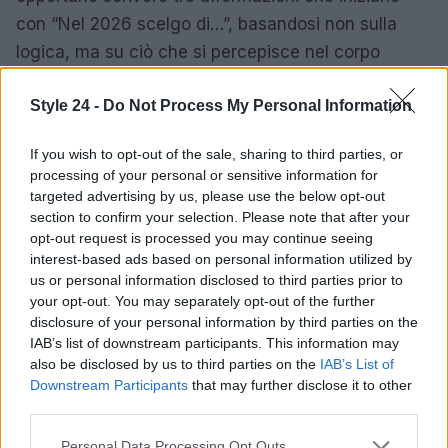
con “Nel 2026 scelgo di…”, basandosi non sulla
logica, ma su ciò che si percepisce nel corpo
quando si immaginano nuove direzioni.
Style 24 -
Do Not Process My Personal Information
Concludere il rituale distruggendo il primo foglio di
carta può simboleggiare la fine di un ciclo e
If you wish to opt-out of the sale, sharing to third parties, or
processing of your personal or sensitive information for
l’apertura a nuove possibilità. Questo gesto
targeted advertising by us, please use the below opt-out
rappresenta il potere di abbandonare il vecchio per
section to confirm your selection. Please note that after your
accogliere il nuovo, preparando il terreno per un
opt-out request is processed you may continue seeing
interest-based ads based on personal information utilized by
2026 ricco di opportunità.
us or personal information disclosed to third parties prior to
your opt-out. You may separately opt-out of the further
disclosure of your personal information by third parties on the
IAB’s list of downstream participants. This information may
AUTORE
also be disclosed by us to third parties on the
IAB’s List of
Staff
Downstream Participants
that may further disclose it to other
third parties.
Please note that this website/app uses one or more Google
Personal Data Processing Opt Outs