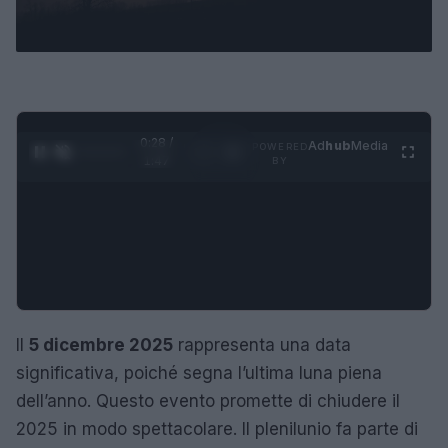
0:29 /
Ad
hub
Media
POWERED
1
/
4
1:47
BY
Il
5 dicembre 2025
rappresenta una data
significativa, poiché segna l’ultima luna piena
dell’anno. Questo evento promette di chiudere il
2025 in modo spettacolare. Il plenilunio fa parte di