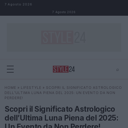
Salta al contenuto
7 Agosto 2026
7 Agosto 2026
⌕
×
⌕
HOME
»
LIFESTYLE
»
SCOPRI IL SIGNIFICATO ASTROLOGICO
Cerca
DELL’ULTIMA LUNA PIENA DEL 2025: UN EVENTO DA NON
PERDERE!
Scopri il Significato Astrologico
dell’Ultima Luna Piena del 2025:
Un Evento da Non Perdere!