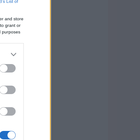
B’s List of
er and store
to grant or
ed purposes