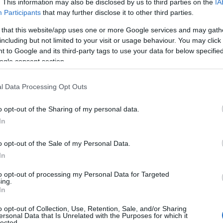
. This information may also be disclosed by us to third parties on the
IA
Participants
that may further disclose it to other third parties.
 that this website/app uses one or more Google services and may gath
including but not limited to your visit or usage behaviour. You may click 
 to Google and its third-party tags to use your data for below specifi
ogle consent section.
l Data Processing Opt Outs
o opt-out of the Sharing of my personal data.
In
 bianco
o opt-out of the Sale of my Personal Data.
In
olore predominante per i suoi look estivi, un
to opt-out of processing my Personal Data for Targeted
anche altre celebrità e influencer. Ma perché il
ing.
In
 è solo un colore, ma un vero e proprio simbolo
o opt-out of Collection, Use, Retention, Sale, and/or Sharing
arty per il compleanno del suo compagno
ersonal Data that Is Unrelated with the Purposes for which it
lected.