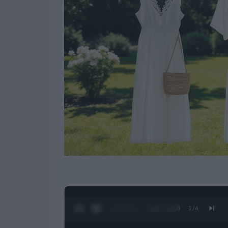
0:28 / 3:16
1
/
4