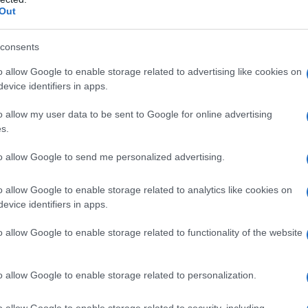
Giulia ha sfoggiato un outfit total white che ha
Out
l’eleganza di un top con allacciatura dietro il
bbraccia delicatamente la silhouette: è
consents
o allow Google to enable storage related to advertising like cookies on
evice identifiers in apps.
 tocco di lusso, rendendo l’intero ensemble
o allow my user data to be sent to Google for online advertising
inoso e le onde morbide completavano l’immagine
s.
ome interpreti il bianco? È il momento di
to allow Google to send me personalized advertising.
o allow Google to enable storage related to analytics like cookies on
renesia quotidiana
evice identifiers in apps.
o allow Google to enable storage related to functionality of the website
a approfittato di un momento di relax in
 Kian e Leonardo. Questo break è stato un modo
o allow Google to enable storage related to personalization.
e ricaricare le energie, godendosi la bellezza
che anche le celebrità avessero bisogno di una
o allow Google to enable storage related to security, including