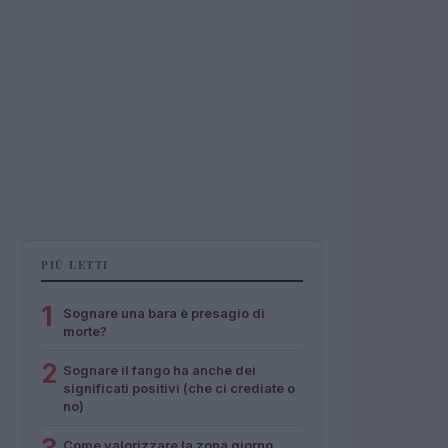
PIÙ LETTI
1
Sognare una bara è presagio di
morte?
2
Sognare il fango ha anche dei
significati positivi (che ci crediate o
no)
Come valorizzare la zona giorno