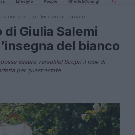
ess
Lifestyle
People
Offerte&Consigli
 PER UN’ESTATE ALL’INSEGNA DEL BIANCO
o di Giulia Salemi
l’insegna del bianco
possa essere versatile! Scopri il look di
rfetta per quest'estate.