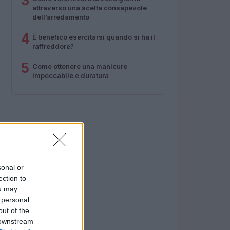
3
attraverso una scelta consapevole
dell’arredamento
4
È benefico esercitarsi quando si ha il
raffreddore?
5
Come ottenere una manicure
impeccabile e duratura
sonal or
ection to
ou may
 personal
out of the
 downstream