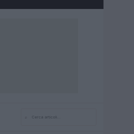
⌕
Cerca