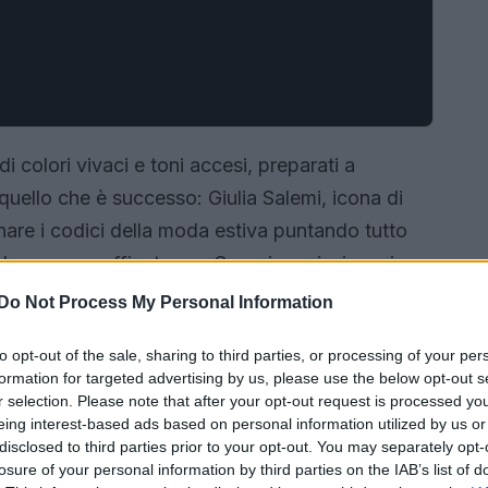
i colori vivaci e toni accesi, preparati a
uello che è successo: Giulia Salemi, icona di
ionare i codici della moda estiva puntando tutto
eleganza e raffinatezza. Scopriamo insieme i
 colore potrebbe diventare il tuo must-have per
Do Not Process My Personal Information
to opt-out of the sale, sharing to third parties, or processing of your per
formation for targeted advertising by us, please use the below opt-out s
r selection. Please note that after your opt-out request is processed y
eing interest-based ads based on personal information utilized by us or
disclosed to third parties prior to your opt-out. You may separately opt-
losure of your personal information by third parties on the IAB’s list of