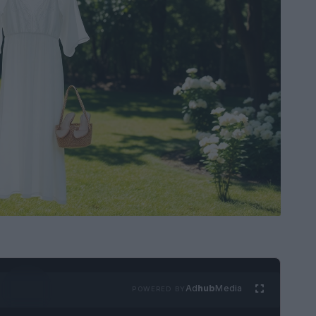
Ad
hub
Media
POWERED BY