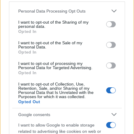
Please note that this website/app uses one or more Google
Personal Data Processing Opt Outs
services and may gather and store information including but
not limited to your visit or usage behaviour. You may click to
I want to opt-out of the Sharing of my
personal data.
grant or deny consent to Google and its third-party tags to
Opted In
use your data for below specified purposes in below Google
consent section.
I want to opt-out of the Sale of my
Personal Data.
Opted In
I want to opt-out of processing my
Personal Data for Targeted Advertising.
Opted In
I want to opt-out of Collection, Use,
Retention, Sale, and/or Sharing of my
Personal Data that Is Unrelated with the
Purposes for which it was collected.
Opted Out
Continua a leggere
Google consents
I want to allow Google to enable storage
BENESSERE
related to advertising like cookies on web or