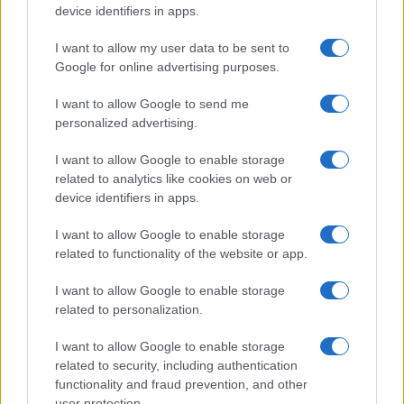
device identifiers in apps.
I want to allow my user data to be sent to
Google for online advertising purposes.
I want to allow Google to send me
personalized advertising.
I want to allow Google to enable storage
related to analytics like cookies on web or
device identifiers in apps.
Fare il bagno dopo pranzo: quando è sicuro e quando
I want to allow Google to enable storage
no
related to functionality of the website or app.
Camilla Fiore · 10 Ago 2026
I want to allow Google to enable storage
Brooklyn Beckham e la ricetta controversa con
ALIMENTAZIONE
related to personalization.
l’acqua di mare
Beatrice Bonaventura · 10 Ago 2026
I want to allow Google to enable storage
related to security, including authentication
functionality and fraud prevention, and other
BELLEZZA
user protection.