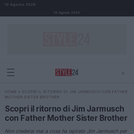
Salta al contenuto
10 Agosto 2026
10 Agosto 2026
⌕
×
⌕
HOME
»
SCOPRI IL RITORNO DI JIM JARMUSCH CON FATHER
Cerca
MOTHER SISTER BROTHER
Scopri il ritorno di Jim Jarmusch
con Father Mother Sister Brother
Non crederai mai a cosa ha ispirato Jim Jarmusch per