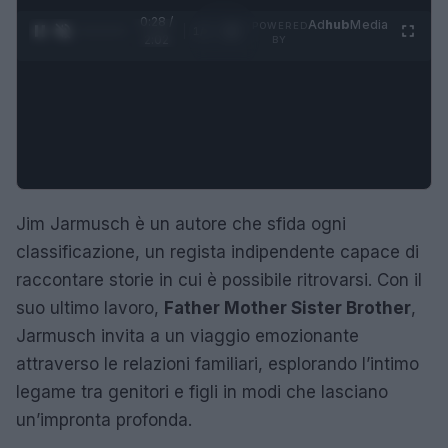
0:28 /
Ad
hub
Media
POWERED
1
/
4
2:02
BY
Jim Jarmusch è un autore che sfida ogni
classificazione, un regista indipendente capace di
raccontare storie in cui è possibile ritrovarsi. Con il
suo ultimo lavoro,
Father Mother Sister Brother
,
Jarmusch invita a un viaggio emozionante
attraverso le relazioni familiari, esplorando l’intimo
legame tra genitori e figli in modi che lasciano
un’impronta profonda.