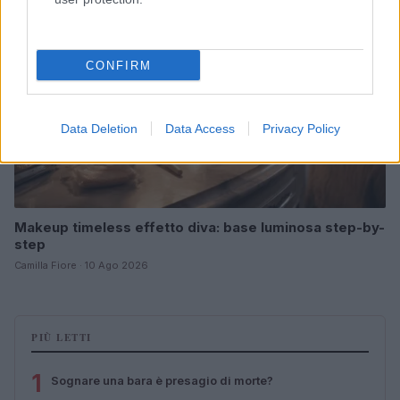
CONFIRM
Data Deletion
Data Access
Privacy Policy
Makeup timeless effetto diva: base luminosa step-by-
step
Camilla Fiore · 10 Ago 2026
PIÙ LETTI
1
Sognare una bara è presagio di morte?