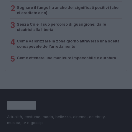
2
Sognare il fango ha anche dei significati positivi (che
ci crediate o no)
3
Senza Cri e il suo percorso di guarigione: dalle
cicatrici alla libertà
4
Come valorizzare la zona giorno attraverso una scelta
consapevole dell’arredamento
5
Come ottenere una manicure impeccabile e duratura
Attualità, costume, moda, bellezza, cinema, celebrity,
musica, tv e gossip.