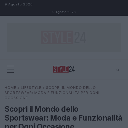
Salta al contenuto
9 Agosto 2026
9 Agosto 2026
⌕
×
⌕
HOME
»
LIFESTYLE
»
SCOPRI IL MONDO DELLO
Cerca
SPORTSWEAR: MODA E FUNZIONALITÀ PER OGNI
OCCASIONE
Scopri il Mondo dello
Sportswear: Moda e Funzionalità
per Ogni Occasione