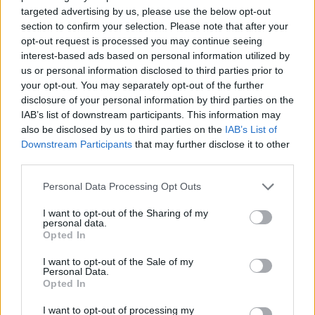
targeted advertising by us, please use the below opt-out
section to confirm your selection. Please note that after your
opt-out request is processed you may continue seeing
Continua a leggere
interest-based ads based on personal information utilized by
us or personal information disclosed to third parties prior to
your opt-out. You may separately opt-out of the further
LIFESTYLE
disclosure of your personal information by third parties on the
IAB’s list of downstream participants. This information may
also be disclosed by us to third parties on the
IAB’s List of
Downstream Participants
that may further disclose it to other
third parties.
Please note that this website/app uses one or more Google
Personal Data Processing Opt Outs
services and may gather and store information including but
not limited to your visit or usage behaviour. You may click to
I want to opt-out of the Sharing of my
personal data.
grant or deny consent to Google and its third-party tags to
Opted In
use your data for below specified purposes in below Google
consent section.
I want to opt-out of the Sale of my
Personal Data.
Opted In
Guida step-by-step per un’immagine pubblica
credibile e glam
I want to opt-out of processing my