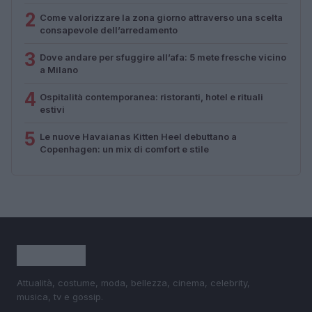
2
Come valorizzare la zona giorno attraverso una scelta
consapevole dell’arredamento
3
Dove andare per sfuggire all’afa: 5 mete fresche vicino
a Milano
4
Ospitalità contemporanea: ristoranti, hotel e rituali
estivi
5
Le nuove Havaianas Kitten Heel debuttano a
Copenhagen: un mix di comfort e stile
Attualità, costume, moda, bellezza, cinema, celebrity,
musica, tv e gossip.