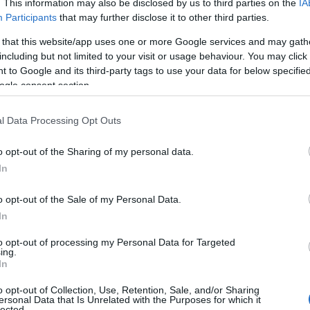
. This information may also be disclosed by us to third parties on the
IA
Participants
that may further disclose it to other third parties.
 that this website/app uses one or more Google services and may gath
including but not limited to your visit or usage behaviour. You may click 
 to Google and its third-party tags to use your data for below specifi
ogle consent section.
l Data Processing Opt Outs
o opt-out of the Sharing of my personal data.
In
o opt-out of the Sale of my Personal Data.
In
to opt-out of processing my Personal Data for Targeted
ing.
In
i conquista non solo per il suo mercatino, ma
o opt-out of Collection, Use, Retention, Sale, and/or Sharing
ersonal Data that Is Unrelated with the Purposes for which it
e e la sua anima storica. Nota per il suo
lected.