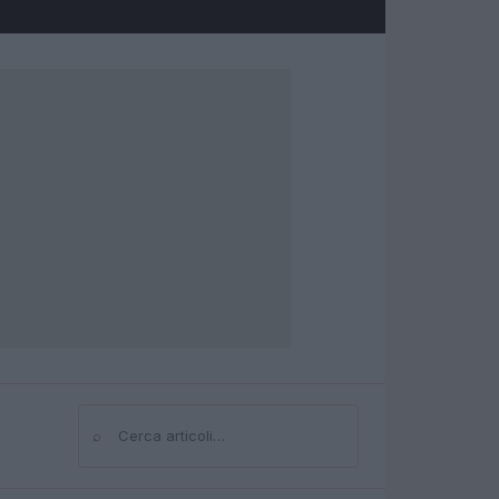
⌕
Cerca