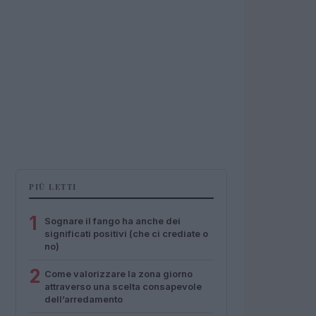
PIÙ LETTI
1
Sognare il fango ha anche dei
significati positivi (che ci crediate o
no)
2
Come valorizzare la zona giorno
attraverso una scelta consapevole
dell’arredamento