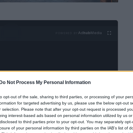
Ad
hub
Media
POWERED BY
Do Not Process My Personal Information
il
mercatino di Natale
più grande d’Italia si
to opt-out of the sale, sharing to third parties, or processing of your per
e ricca di storia e fascino. Da metà novembre
formation for targeted advertising by us, please use the below opt-out s
tadina si trasforma in un
magico paese delle
r selection. Please note that after your opt-out request is processed y
eing interest-based ads based on personal information utilized by us or
o offrono prodotti artigianali, specialità
disclosed to third parties prior to your opt-out. You may separately opt-
losure of your personal information by third parties on the IAB’s list of