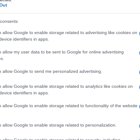
Out
era, la città è un gioiello da esplorare,
o.
consents
o allow Google to enable storage related to advertising like cookies on
 Piazza Alfieri
evice identifiers in apps.
 il cuore pulsante della città, dove si possono
o allow my user data to be sent to Google for online advertising
s.
rate per le festività. Ogni angolo racconta una
rienza unica. L’atmosfera è arricchita da melodie
to allow Google to send me personalized advertising.
mano le tradizioni culinarie locali.
o allow Google to enable storage related to analytics like cookies on
evice identifiers in apps.
o allow Google to enable storage related to functionality of the website
e alcune delle sue specialità culinarie. Tra i
i del plin
e il
vitello tonnato
. Ogni morso
o allow Google to enable storage related to personalization.
tradizione piemontese, arricchito dalla presenza
 che si trasforma in dolci irresistibili durante le
o allow Google to enable storage related to security, including