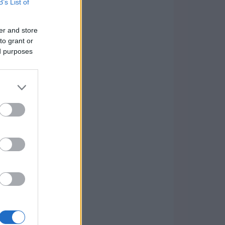
B’s List of
er and store
to grant or
ed purposes