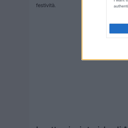
festività.
authenti