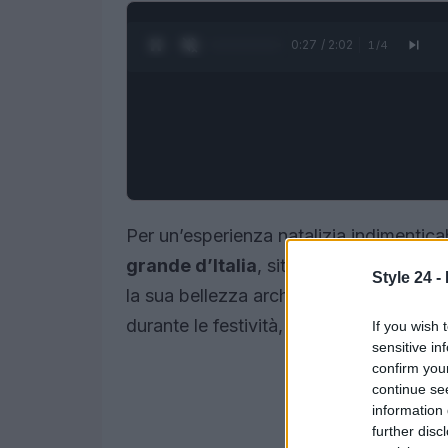
0:28 / 2:02
1
/
4
Per un’esperienza natalizia indimenticab
grande d’Italia
, situato nella storica 
Style 24 -
la sua bellezza architettonica e la sua r
durante le festività, offrendo un’atmosf
If you wish 
sensitive in
confirm you
continue se
information 
further disc