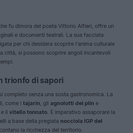
he fu dimora del poeta Vittorio Alfieri, offre un
iginali e documenti teatrali. La sua facciata
ata per chi desidera scoprire l’anima culturale
a città, si possono scoprire angoli incantevoli
tempi.
 trionfo di sapori
si completo senza una sosta gastronomica. La
ali, come i
tajarin
, gli
agnolotti del plin
e
 e il
vitello tonnato
. È imperativo assaporare la
uelli a base della pregiata
nocciola IGP del
ccontano la ricchezza del territorio.