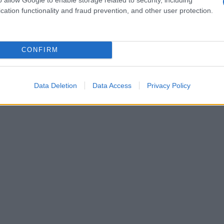
role i visitatori. Non lontano, il
Palazzo
cation functionality and fraud prevention, and other user protection.
za storica, ospitando oggi il Museo del
alia attraverso opere d’arte e reperti storici.
CONFIRM
Data Deletion
Data Access
Privacy Policy