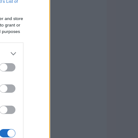
B’s List of
er and store
to grant or
ed purposes