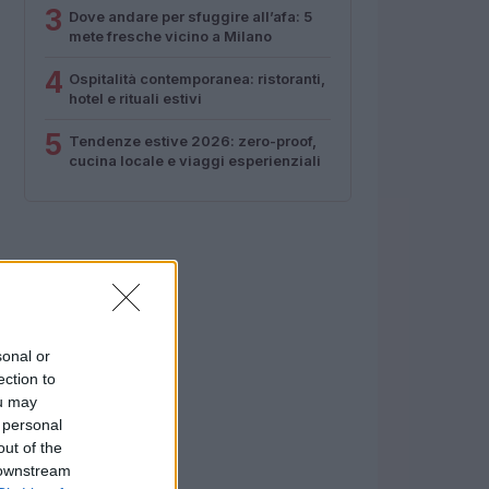
3
Dove andare per sfuggire all’afa: 5
mete fresche vicino a Milano
4
Ospitalità contemporanea: ristoranti,
hotel e rituali estivi
5
Tendenze estive 2026: zero-proof,
cucina locale e viaggi esperienziali
sonal or
ection to
ou may
 personal
out of the
 downstream