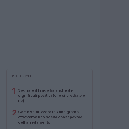
PIÙ LETTI
1
Sognare il fango ha anche dei
significati positivi (che ci crediate o
no)
2
Come valorizzare la zona giorno
attraverso una scelta consapevole
dell’arredamento