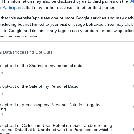
. This information may also be disclosed by us to third parties on the
IA
Participants
that may further disclose it to other third parties.
 that this website/app uses one or more Google services and may gath
including but not limited to your visit or usage behaviour. You may click 
 to Google and its third-party tags to use your data for below specifi
ogle consent section.
l Data Processing Opt Outs
o opt-out of the Sharing of my personal data.
In
o opt-out of the Sale of my Personal Data.
onte
In
to opt-out of processing my Personal Data for Targeted
 si distingue per il suo patrimonio culturale e la
ing.
In
 la produzione di
Spumante
e del pregiato vino
toria, con torri medievali e numerosi palazzi
o opt-out of Collection, Use, Retention, Sale, and/or Sharing
ersonal Data that Is Unrelated with the Purposes for which it
lected.