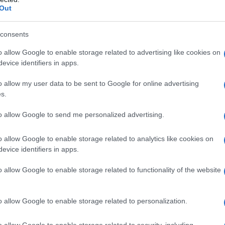
ice ideale per un mercatino di Natale che attira
Out
re.
consents
o allow Google to enable storage related to advertising like cookies on
evice identifiers in apps.
Piazza Alfieri
, dove un susseguirsi di stand
, decorazioni natalizie e prelibatezze culinarie
o allow my user data to be sent to Google for online advertising
gersi nell’atmosfera natalizia, con luci
s.
o di dolci tipici che riempiono l’aria. Ogni angolo
to allow Google to send me personalized advertising.
 un’esperienza memorabile per tutti.
o allow Google to enable storage related to analytics like cookies on
evice identifiers in apps.
 ad Asti
o allow Google to enable storage related to functionality of the website
attrazioni da esplorare. Il
Duomo di Asti
,
i Santa Maria Assunta, è un capolavoro di
o allow Google to enable storage related to personalization.
lla città. La sua imponenza e la bellezza dei
o allow Google to enable storage related to security, including