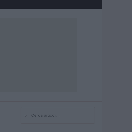
⌕
Cerca