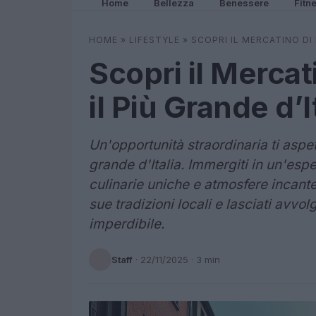
Home
Bellezza
Benessere
Fitn
HOME
»
LIFESTYLE
»
SCOPRI IL MERCATINO DI N
Scopri il Mercati
il Più Grande d’I
Un'opportunità straordinaria ti aspett
grande d'Italia. Immergiti in un'esp
culinarie uniche e atmosfere incantev
sue tradizioni locali e lasciati avvo
imperdibile.
Staff
·
22/11/2025
· 3 min