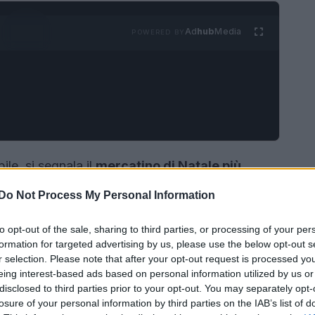
Ad
hub
Media
POWERED BY
ile, si segnala il
mercatino di Natale più
città di Asti. Questa località piemontese, nota per
Do Not Process My Personal Information
icca storia, si trasforma in un luogo incantato
era che celebra tradizione e convivialità.
to opt-out of the sale, sharing to third parties, or processing of your per
formation for targeted advertising by us, please use the below opt-out s
r selection. Please note that after your opt-out request is processed y
eing interest-based ads based on personal information utilized by us or
disclosed to third parties prior to your opt-out. You may separately opt-
losure of your personal information by third parties on the IAB’s list of