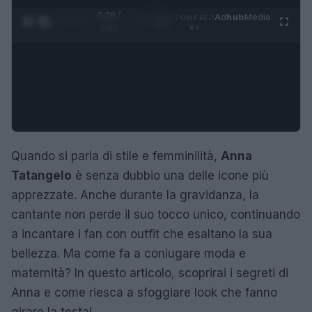
0:29 /
Ad
hub
Media
POWERED
1
/
4
1:47
BY
Quando si parla di stile e femminilità,
Anna
Tatangelo
è senza dubbio una delle icone più
apprezzate. Anche durante la gravidanza, la
cantante non perde il suo tocco unico, continuando
a incantare i fan con outfit che esaltano la sua
bellezza. Ma come fa a coniugare moda e
maternità? In questo articolo, scoprirai i segreti di
Anna e come riesca a sfoggiare look che fanno
girare la testa!