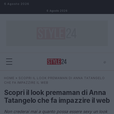
Salta al contenuto
6 Agosto 2026
6 Agosto 2026
⌕
×
⌕
HOME
»
SCOPRI IL LOOK PREMAMAN DI ANNA TATANGELO
Cerca
CHE FA IMPAZZIRE IL WEB
Scopri il look premaman di Anna
Tatangelo che fa impazzire il web
Non crederai mai a quanto possa essere sexy un look