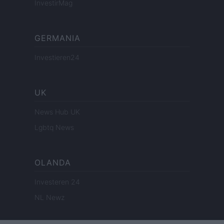
InvestirMag
GERMANIA
Investieren24
UK
News Hub UK
Lgbtq News
OLANDA
Investeren 24
NL Newz