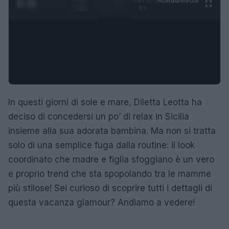
Ad
hub
Media
POWERED
1
/
4
3:16
BY
In questi giorni di sole e mare, Diletta Leotta ha
deciso di concedersi un po’ di relax in Sicilia
insieme alla sua adorata bambina. Ma non si tratta
solo di una semplice fuga dalla routine: il look
coordinato che madre e figlia sfoggiano è un vero
e proprio trend che sta spopolando tra le mamme
più stilose! Sei curioso di scoprire tutti i dettagli di
questa vacanza glamour? Andiamo a vedere!