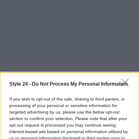
AUTORE
Staff
Style 24 -
Do Not Process My Personal Information
If you wish to opt-out of the sale, sharing to third parties, or
processing of your personal or sensitive information for
targeted advertising by us, please use the below opt-out
section to confirm your selection. Please note that after your
opt-out request is processed you may continue seeing
interest-based ads based on personal information utilized by
us or personal information disclosed to third parties prior to