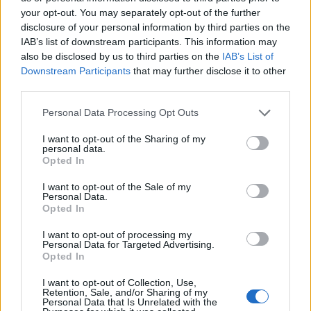
your opt-out. You may separately opt-out of the further
disclosure of your personal information by third parties on the
IAB’s list of downstream participants. This information may
also be disclosed by us to third parties on the
IAB’s List of
Downstream Participants
that may further disclose it to other
third parties.
Please note that this website/app uses one or more Google
Personal Data Processing Opt Outs
services and may gather and store information including but
not limited to your visit or usage behaviour. You may click to
I want to opt-out of the Sharing of my
personal data.
grant or deny consent to Google and its third-party tags to
Opted In
use your data for below specified purposes in below Google
consent section.
I want to opt-out of the Sale of my
Personal Data.
Opted In
Continua a leggere
I want to opt-out of processing my
Personal Data for Targeted Advertising.
Opted In
LIFESTYLE
I want to opt-out of Collection, Use,
Retention, Sale, and/or Sharing of my
Personal Data that Is Unrelated with the