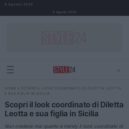
Salta al contenuto
8 Agosto 2026
8 Agosto 2026
⌕
×
⌕
HOME
»
SCOPRI IL LOOK COORDINATO DI DILETTA LEOTTA
Cerca
E SUA FIGLIA IN SICILIA
Scopri il look coordinato di Diletta
Leotta e sua figlia in Sicilia
Non crederai mai quanto è trendy il look coordinato di