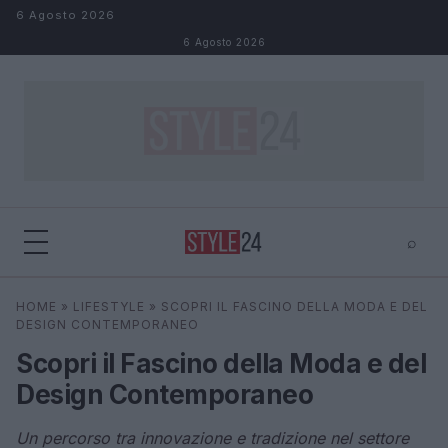
Salta al contenuto
6 Agosto 2026
6 Agosto 2026
⌕
×
⌕
HOME
»
LIFESTYLE
»
SCOPRI IL FASCINO DELLA MODA E DEL
Cerca
DESIGN CONTEMPORANEO
Scopri il Fascino della Moda e del
Design Contemporaneo
Un percorso tra innovazione e tradizione nel settore