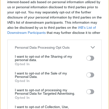
interest-based ads based on personal information utilized by
flagship
Onitsuka Tiger
di Piazza XXV Aprile, è
us or personal information disclosed to third parties prior to
stato presentato un nuovo menù autunnale creato
your opt-out. You may separately opt-out of the further
da PAN. Questo spazio, caratterizzato da un
design
disclosure of your personal information by third parties on the
IAB’s list of downstream participants. This information may
giapponese
essenziale e raffinato, si propone come
also be disclosed by us to third parties on the
IAB’s List of
un punto d’incontro tra moda e gastronomia. La
Downstream Participants
that may further disclose it to other
scelta di un cubo giallo come elemento centrale
third parties.
non è casuale; rappresenta un vero e proprio
Please note that this website/app uses one or more Google
Personal Data Processing Opt Outs
statement visivo.0
services and may gather and store information including but
not limited to your visit or usage behaviour. You may click to
I want to opt-out of the Sharing of my
personal data.
grant or deny consent to Google and its third-party tags to
Opted In
use your data for below specified purposes in below Google
consent section.
AUTORE
I want to opt-out of the Sale of my
Staff
Personal Data.
Opted In
I want to opt-out of processing my
Personal Data for Targeted Advertising.
Opted In
I want to opt-out of Collection, Use,