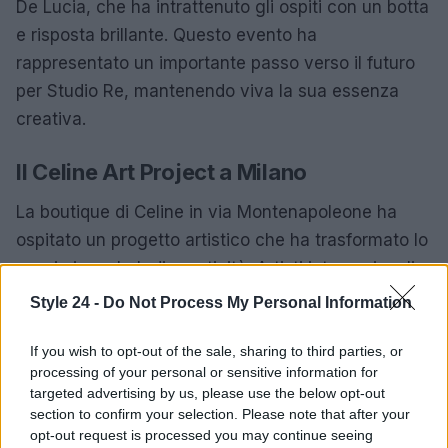
De Lucia, che ha intrattenuto gli ospiti con un botta
e risposta brillante. Questo evento ha
rappresentato un importante passo verso il futuro
per Studio Re, mantenendo viva la sua essenza
creativa.
Il Celine Art Project a Milano
La boutique di Celine in via Montenapoleone ha
ospitato un progetto artistico che ha trasformato lo
spazio in un hub di creatività. Artisti internazionali
come Peter Schlesinger e Susan Rothenberg hanno
Style 24 -
Do Not Process My Personal Information
esposto le loro opere, creando un dialogo tra
materia
e
memoria
.
If you wish to opt-out of the sale, sharing to third parties, or
processing of your personal or sensitive information for
targeted advertising by us, please use the below opt-out
Un’esperienza visiva unica
section to confirm your selection. Please note that after your
Nel cuore di Milano, precisamente nel cortile del
opt-out request is processed you may continue seeing