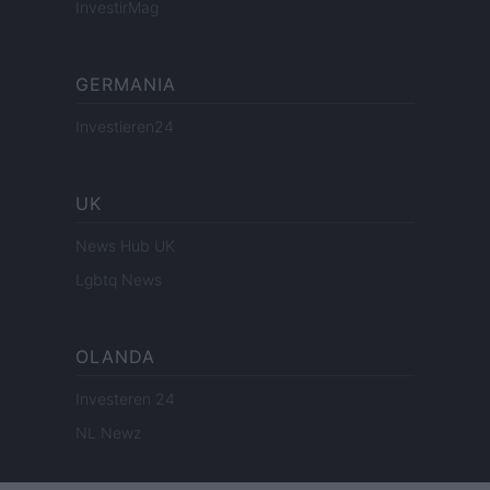
InvestirMag
GERMANIA
Investieren24
UK
News Hub UK
Lgbtq News
OLANDA
Investeren 24
NL Newz