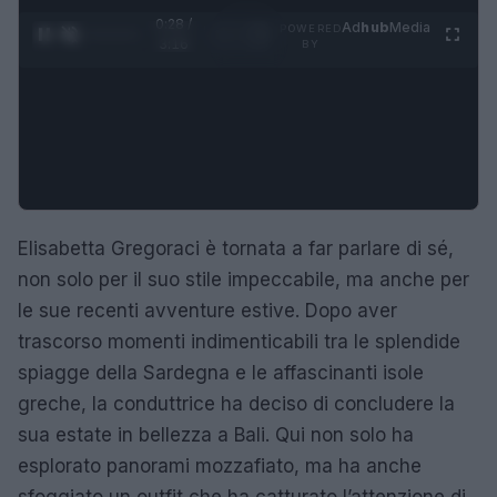
0:29 /
Ad
hub
Media
POWERED
1
/
4
3:16
BY
Elisabetta Gregoraci è tornata a far parlare di sé,
non solo per il suo stile impeccabile, ma anche per
le sue recenti avventure estive. Dopo aver
trascorso momenti indimenticabili tra le splendide
spiagge della Sardegna e le affascinanti isole
greche, la conduttrice ha deciso di concludere la
sua estate in bellezza a Bali. Qui non solo ha
esplorato panorami mozzafiato, ma ha anche
sfoggiato un outfit che ha catturato l’attenzione di