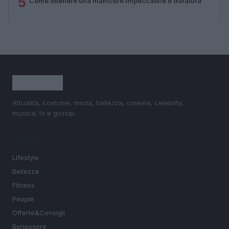
5
Come ottenere una manicure impeccabile e duratura
Attualità, costume, moda, bellezza, cinema, celebrity,
musica, tv e gossip.
SEZIONI
Lifestyle
Bellezza
Fitness
People
Offerte&Consigli
Benessere