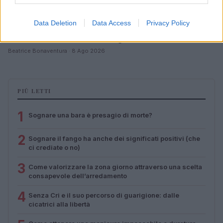
Data Deletion
Data Access
Privacy Policy
Matrimonio Cristiano Ronaldo: il grande evento a
Madeira nel weekend del 9 agosto
Beatrice Bonaventura · 8 Ago 2026
PIÙ LETTI
1
Sognare una bara è presagio di morte?
2
Sognare il fango ha anche dei significati positivi (che
ci crediate o no)
3
Come valorizzare la zona giorno attraverso una scelta
consapevole dell’arredamento
4
Senza Cri e il suo percorso di guarigione: dalle
cicatrici alla libertà