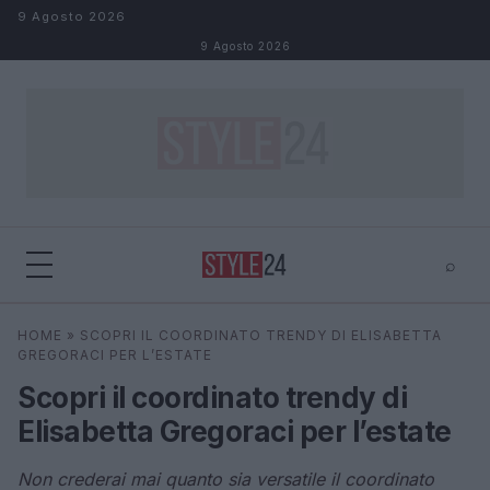
Salta al contenuto
9 Agosto 2026
9 Agosto 2026
⌕
×
⌕
HOME
»
SCOPRI IL COORDINATO TRENDY DI ELISABETTA
Cerca
GREGORACI PER L’ESTATE
Scopri il coordinato trendy di
Elisabetta Gregoraci per l’estate
Non crederai mai quanto sia versatile il coordinato