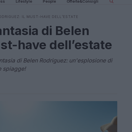
ess
Lifestyle
People
Offerte&Consigli
 RODRIGUEZ: IL MUST-HAVE DELL’ESTATE
fantasia di Belen
st-have dell’estate
antasia di Belen Rodriguez: un'esplosione di
e spiagge!