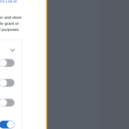
B’s List of
er and store
to grant or
ed purposes