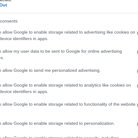
colori che esalta la sua bellezza e il suo stile
Out
consents
golo e gli slip con laccetti, è perfetto per chi cerca
o allow Google to enable storage related to advertising like cookies on
E il prezzo? Solo 75 euro! Davvero un affare per
evice identifiers in apps.
il vero colpo di scena è che il bikini non è solo
o allow my user data to be sent to Google for online advertising
n modo per Belen di esprimere la sua
s.
 incredibile come un semplice costume possa
to allow Google to send me personalized advertising.
o allow Google to enable storage related to analytics like cookies on
: tra gossip e serenità
evice identifiers in apps.
o allow Google to enable storage related to functionality of the website
attenzione. La vita privata di Belen è sempre al
ua storia con Stefano De Martino, la conduttrice
o allow Google to enable storage related to personalization.
ax con i suoi figli. Recentemente, ha rilasciato
nte della sua vita e delle sue esperienze
o allow Google to enable storage related to security, including