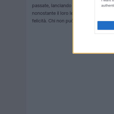
passate, lanciando anche alcune frecci
authenti
nonostante il loro legame, è fondament
felicità. Chi non può comprendere l’impo