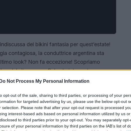
 indiscussa del bikini fantasia per quest’estate!
rgia contagiosa, la conduttrice argentina sta
 ultimo look? Non fa eccezione! Scopriamo
 le celebrity e come Belen lo interpreta con
sorpresa?
Do Not Process My Personal Information
to opt-out of the sale, sharing to third parties, or processing of your per
formation for targeted advertising by us, please use the below opt-out s
r selection. Please note that after your opt-out request is processed y
eing interest-based ads based on personal information utilized by us or
disclosed to third parties prior to your opt-out. You may separately opt-
losure of your personal information by third parties on the IAB’s list of