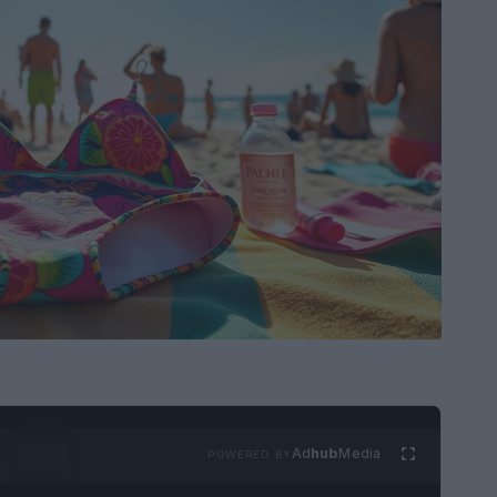
Ad
hub
Media
POWERED BY