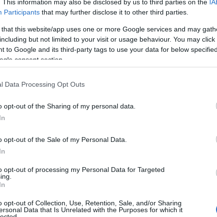
. This information may also be disclosed by us to third parties on the
IA
Participants
that may further disclose it to other third parties.
 that this website/app uses one or more Google services and may gath
including but not limited to your visit or usage behaviour. You may click 
 to Google and its third-party tags to use your data for below specifi
ogle consent section.
l Data Processing Opt Outs
o opt-out of the Sharing of my personal data.
In
ust-have dell’estate 2025
o opt-out of the Sale of my Personal Data.
tagonista delle vacanze estive di quest’anno. Con
In
mpe di frutta come fragole e ciliegie, le
to opt-out of processing my Personal Data for Targeted
ni influencer e celebrity sembra aver adottato
ing.
In
ltimamente, l’abbiamo vista sfoggiare un bikini
o opt-out of Collection, Use, Retention, Sale, and/or Sharing
realizzato con toni vivaci di rosa, rosso e
ersonal Data that Is Unrelated with the Purposes for which it
lected.