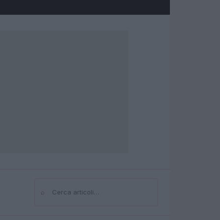
⌕
Cerca