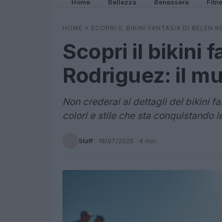
Home
Bellezza
Benessere
Fitn
HOME
»
SCOPRI IL BIKINI FANTASIA DI BELEN
Scopri il bikini 
Rodriguez: il mu
Non crederai ai dettagli del bikini f
colori e stile che sta conquistando l
Staff
·
18/07/2025
· 4 min