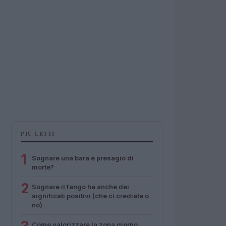
PIÙ LETTI
1
Sognare una bara è presagio di
morte?
2
Sognare il fango ha anche dei
significati positivi (che ci crediate o
no)
Come valorizzare la zona giorno