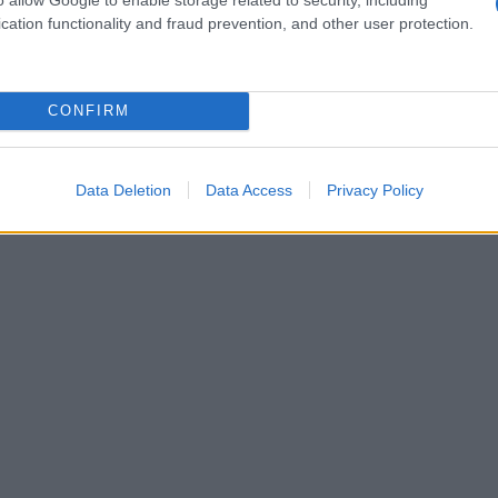
atine al suo ex marito. Belen ha affermato che,
cation functionality and fraud prevention, and other user protection.
ale per lei mantenere la propria indipendenza e
rtanza di sentirsi liberi e soddisfatti?
CONFIRM
Data Deletion
Data Access
Privacy Policy