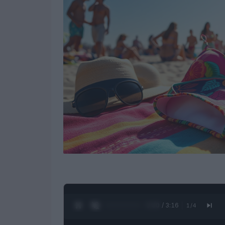
0:31 / 3:16
1
/
4