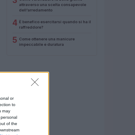
3
attraverso una scelta consapevole
dell’arredamento
4
È benefico esercitarsi quando si ha il
raffreddore?
5
Come ottenere una manicure
impeccabile e duratura
sonal or
ection to
ou may
 personal
out of the
 downstream