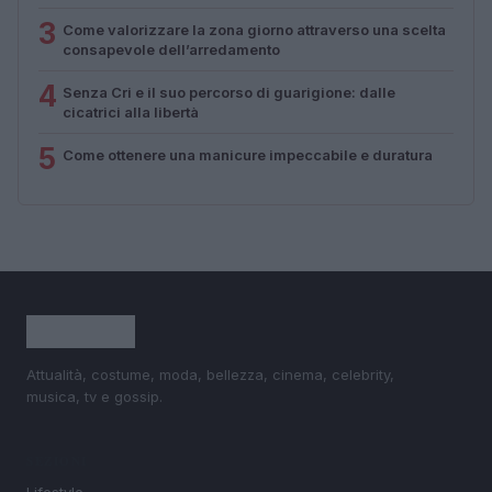
3
Come valorizzare la zona giorno attraverso una scelta
consapevole dell’arredamento
4
Senza Cri e il suo percorso di guarigione: dalle
cicatrici alla libertà
5
Come ottenere una manicure impeccabile e duratura
Attualità, costume, moda, bellezza, cinema, celebrity,
musica, tv e gossip.
SEZIONI