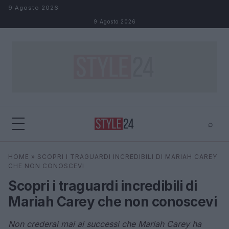
Salta al contenuto
9 Agosto 2026
9 Agosto 2026
⌕
×
⌕
HOME
»
SCOPRI I TRAGUARDI INCREDIBILI DI MARIAH CAREY
Cerca
CHE NON CONOSCEVI
Scopri i traguardi incredibili di
Mariah Carey che non conoscevi
Non crederai mai ai successi che Mariah Carey ha