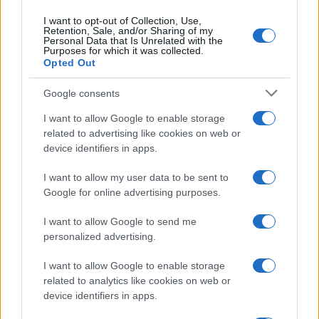
Continua a leggere
I want to opt-out of Collection, Use,
Retention, Sale, and/or Sharing of my
Personal Data that Is Unrelated with the
Purposes for which it was collected.
LIFESTYLE
Opted Out
Google consents
I want to allow Google to enable storage
related to advertising like cookies on web or
device identifiers in apps.
I want to allow my user data to be sent to
Google for online advertising purposes.
I want to allow Google to send me
personalized advertising.
Scopri Noto: guida alla città barocca più elegante della
I want to allow Google to enable storage
Sicilia
related to analytics like cookies on web or
Matteo Pellegrino · 9 Ago 2026
device identifiers in apps.