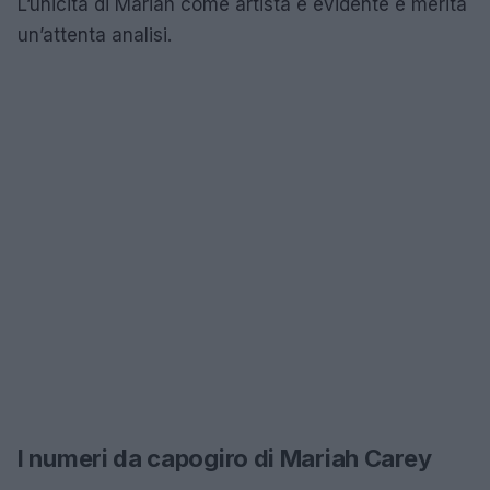
L’unicità di Mariah come artista è evidente e merita
un’attenta analisi.
I numeri da capogiro di Mariah Carey