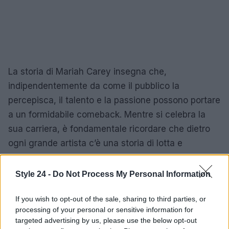
La storia di Mariah Carey insegna che,
indipendentemente da come il pubblico la
percepisca, il talento e la passione possono portare
a un formidabile comeback. Mentre si celebra la
sua carriera, è fondamentale ricordare che dietro
ogni grande artista c’è una storia di lotta e
successo.
Style 24 -
Do Not Process My Personal Information
If you wish to opt-out of the sale, sharing to third parties, or
AUTORE
Staff
processing of your personal or sensitive information for
targeted advertising by us, please use the below opt-out