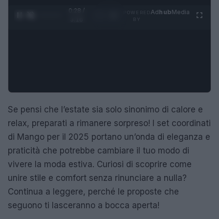
0:29 /
Ad
hub
Media
POWERED
1
/
4
3:16
BY
Se pensi che l’estate sia solo sinonimo di calore e
relax, preparati a rimanere sorpreso! I set coordinati
di Mango per il 2025 portano un’onda di eleganza e
praticità che potrebbe cambiare il tuo modo di
vivere la moda estiva. Curiosi di scoprire come
unire stile e comfort senza rinunciare a nulla?
Continua a leggere, perché le proposte che
seguono ti lasceranno a bocca aperta!