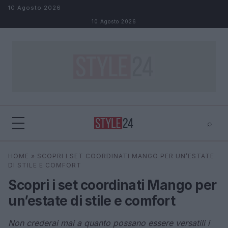
Salta al contenuto
10 Agosto 2026
10 Agosto 2026
⌕
×
⌕
HOME
»
SCOPRI I SET COORDINATI MANGO PER UN’ESTATE
Cerca
DI STILE E COMFORT
Scopri i set coordinati Mango per
un’estate di stile e comfort
Non crederai mai a quanto possano essere versatili i