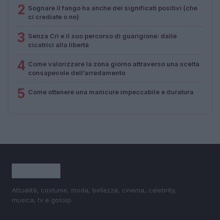
2
Sognare il fango ha anche dei significati positivi (che
ci crediate o no)
3
Senza Cri e il suo percorso di guarigione: dalle
cicatrici alla libertà
4
Come valorizzare la zona giorno attraverso una scelta
consapevole dell’arredamento
5
Come ottenere una manicure impeccabile e duratura
Attualità, costume, moda, bellezza, cinema, celebrity,
musica, tv e gossip.