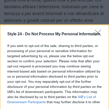
desidera attirare l’attenzione. Indossalo per cene in
terrazza o per eventi informali e non dimenticare di
abbinarlo a gioielli colorati per un effetto wow
assicurato! Questo outfit rappresenta l’essenza
della bella stagione. Ti immagini mentre brilli sotto il
Style 24 -
Do Not Process My Personal Information
sole, circondata da amici e risate?
If you wish to opt-out of the sale, sharing to third parties, or
processing of your personal or sensitive information for
In sintesi, l’estate 2025 è l’occasione perfetta per
targeted advertising by us, please use the below opt-out
esprimere il tuo stile personale attraverso i
section to confirm your selection. Please note that after your
meravigliosi set coordinati di Mango. Scegli il tuo
opt-out request is processed you may continue seeing
interest-based ads based on personal information utilized by
preferito e preparati a far girare la testa! E tu, quale
us or personal information disclosed to third parties prior to
di questi look ti ha colpito di più? Non dimenticare
your opt-out. You may separately opt-out of the further
di farcelo sapere nei commenti!
disclosure of your personal information by third parties on the
IAB’s list of downstream participants. This information may
also be disclosed by us to third parties on the
IAB’s List of
Downstream Participants
that may further disclose it to other
AUTORE
third parties.