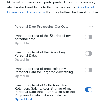
IAB’s list of downstream participants. This information may
also be disclosed by us to third parties on the
IAB’s List of
Downstream Participants
that may further disclose it to other
third parties.
Please note that this website/app uses one or more Google
Personal Data Processing Opt Outs
services and may gather and store information including but
not limited to your visit or usage behaviour. You may click to
I want to opt-out of the Sharing of my
personal data.
Acqua di cottura: benefici e usi in cucina
grant or deny consent to Google and its third-party tags to
Opted In
use your data for below specified purposes in below Google
Cristian Castiglioni · 7 Ago 2026
consent section.
I want to opt-out of the Sale of my
Personal Data.
BELLEZZA
Opted In
I want to opt-out of processing my
Personal Data for Targeted Advertising.
Opted In
I want to opt-out of Collection, Use,
Retention, Sale, and/or Sharing of my
Personal Data that Is Unrelated with the
Purposes for which it was collected.
Opted Out