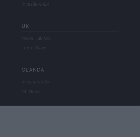
Investieren24
UK
News Hub UK
Lgbtq News
OLANDA
Investeren 24
NL Newz