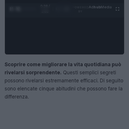
0:28 /
Ad
hub
Media
POWERED
1
/
4
2:02
BY
Scoprire come migliorare la vita quotidiana può
rivelarsi sorprendente.
Questi semplici segreti
possono rivelarsi estremamente efficaci. Di seguito
sono elencate cinque abitudini che possono fare la
differenza.