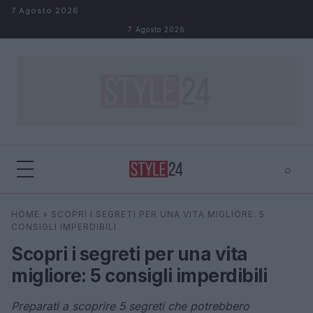
Salta al contenuto
7 Agosto 2026
7 Agosto 2026
⌕
×
⌕
HOME
»
SCOPRI I SEGRETI PER UNA VITA MIGLIORE: 5
Cerca
CONSIGLI IMPERDIBILI
Scopri i segreti per una vita
migliore: 5 consigli imperdibili
Preparati a scoprire 5 segreti che potrebbero