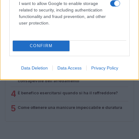
Matteo Pellegrino · 6 Ago 2026
I want to allow Google to enable storage
related to security, including authentication
functionality and fraud prevention, and other
user protection.
PIÙ LETTI
1
Sognare una bara è presagio di morte?
CONFIRM
2
Sognare il fango ha anche dei significati positivi (che
ci crediate o no)
Data Deletion
Data Access
Privacy Policy
3
Come valorizzare la zona giorno attraverso una scelta
consapevole dell’arredamento
4
È benefico esercitarsi quando si ha il raffreddore?
5
Come ottenere una manicure impeccabile e duratura