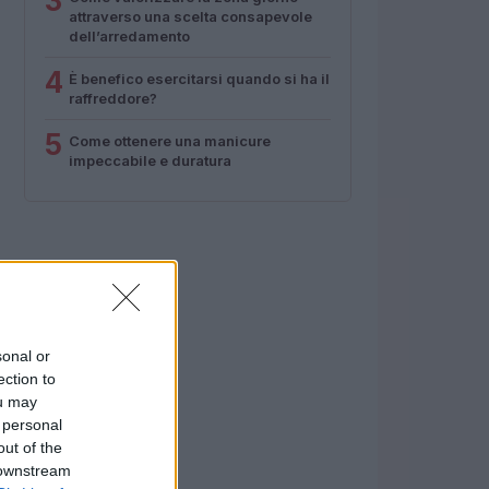
3
attraverso una scelta consapevole
dell’arredamento
4
È benefico esercitarsi quando si ha il
raffreddore?
5
Come ottenere una manicure
impeccabile e duratura
sonal or
ection to
ou may
 personal
out of the
 downstream