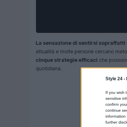
La sensazione di sentirsi sopraffatt
attualità e molte persone cercano metod
cinque strategie efficaci
che possono 
quotidiana.
Style 24 -
If you wish 
sensitive in
confirm you
continue se
information 
further disc