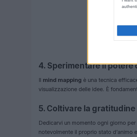
authenti
4. Sperimentare il potere 
Il
mind mapping
è una tecnica efficace 
visualizzazione delle idee. È fondamen
5. Coltivare la gratitudine
Dedicarvi un momento ogni giorno per rif
notevolmente il proprio stato d’animo e