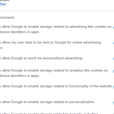
Out
nere alta la concentrazione e prevenire
consents
o allow Google to enable storage related to advertising like cookies on
igitali
evice identifiers in apps.
plicazioni che bloccano i social media durante le
o allow my user data to be sent to Google for online advertising
s.
te utile. È sorprendente quanto tempo si possa
to allow Google to send me personalized advertising.
o allow Google to enable storage related to analytics like cookies on
evice identifiers in apps.
o allow Google to enable storage related to functionality of the website
o allow Google to enable storage related to personalization.
o allow Google to enable storage related to security, including