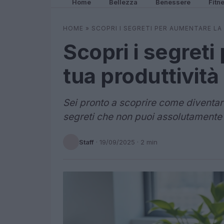
Home
Bellezza
Benessere
Fitn
HOME
»
SCOPRI I SEGRETI PER AUMENTARE LA
Scopri i segreti
tua produttività
Sei pronto a scoprire come diventar
segreti che non puoi assolutamente 
Staff
·
19/09/2025
· 2 min