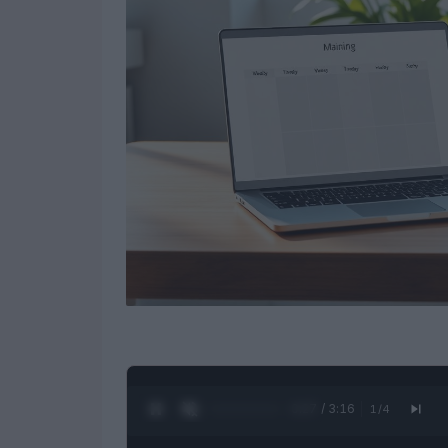
0:28 / 3:16
1
/
4