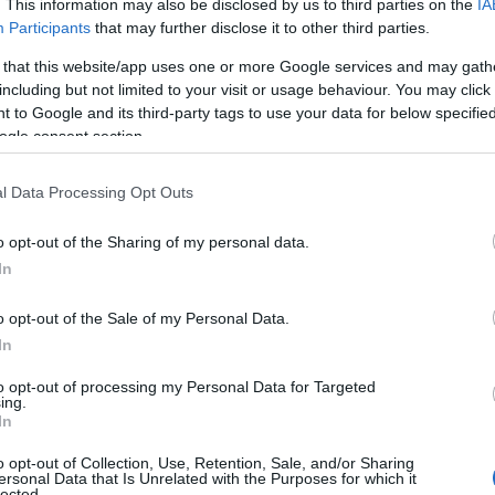
. This information may also be disclosed by us to third parties on the
IA
Participants
that may further disclose it to other third parties.
 that this website/app uses one or more Google services and may gath
including but not limited to your visit or usage behaviour. You may click 
 to Google and its third-party tags to use your data for below specifi
ogle consent section.
l Data Processing Opt Outs
o opt-out of the Sharing of my personal data.
n una routine mattutina
In
appresenta la chiave per affrontare la giornata
o opt-out of the Sale of my Personal Data.
 dieci minuti alla meditazione e pianificare le
In
i e motivati.
to opt-out of processing my Personal Data for Targeted
ing.
In
el Pomodoro
o opt-out of Collection, Use, Retention, Sale, and/or Sharing
ersonal Data that Is Unrelated with the Purposes for which it
25 minuti seguiti da una pausa di 5 minuti. Si
lected.