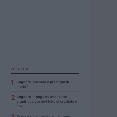
PIÙ LETTI
1
Sognare una bara è presagio di
morte?
2
Sognare il fango ha anche dei
significati positivi (che ci crediate o
no)
Come valorizzare la zona giorno