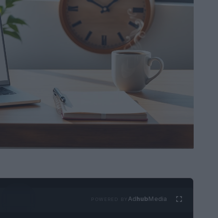
Ad
hub
Media
POWERED BY