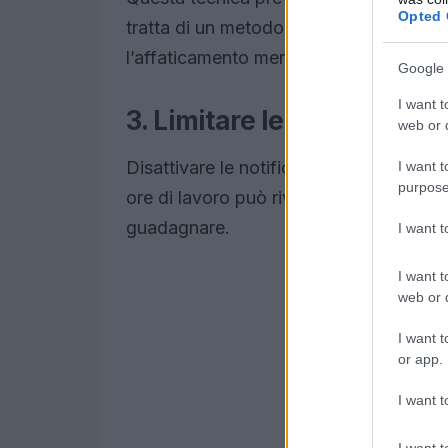
Opted 
tratta di un metodo efficace per mante
l’affaticamento mentale.
Google 
I want t
3. Limitare le distrazioni d
web or d
Disattivare le notifiche e utilizzare ap
I want t
purpose
ore di lavoro può rivelarsi estremamen
guadagnare.
I want 
I want t
web or d
I want t
or app.
I want t
I want t