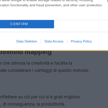
cation functionality and fraud prevention, and other user protection.
CONFIRM
Data Deletion
Data Access
Privacy Policy
del
mind mapping
che stimola la creatività e facilita la
tale considerare i vantaggi di questo metodo.
lettere su ciò per cui si è grati migliora
, di conseguenza, la produttività.