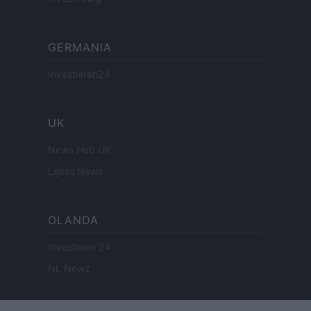
GERMANIA
Investieren24
UK
News Hub UK
Lgbtq News
OLANDA
Investeren 24
NL Newz