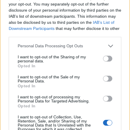
your opt-out. You may separately opt-out of the further
disclosure of your personal information by third parties on the
IAB’s list of downstream participants. This information may
also be disclosed by us to third parties on the
IAB’s List of
Downstream Participants
that may further disclose it to other
third parties.
Please note that this website/app uses one or more Google
Personal Data Processing Opt Outs
services and may gather and store information including but
not limited to your visit or usage behaviour. You may click to
I want to opt-out of the Sharing of my
personal data.
grant or deny consent to Google and its third-party tags to
Opted In
use your data for below specified purposes in below Google
consent section.
I want to opt-out of the Sale of my
Personal Data.
Opted In
I want to opt-out of processing my
Continua a leggere
Personal Data for Targeted Advertising.
Opted In
LIFESTYLE
I want to opt-out of Collection, Use,
Retention, Sale, and/or Sharing of my
Personal Data that Is Unrelated with the
Purposes for which it was collected.