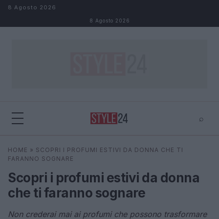
Salta al contenuto
8 Agosto 2026
8 Agosto 2026
⌕
×
⌕
HOME
»
SCOPRI I PROFUMI ESTIVI DA DONNA CHE TI
Cerca
FARANNO SOGNARE
Scopri i profumi estivi da donna
che ti faranno sognare
Non crederai mai ai profumi che possono trasformare