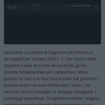
0:29 /
Ad
hub
Media
POWERED
1
/
4
2:02
BY
Sei pronta a scoprire le fragranze più fresche e
avvolgenti per l’estate 2025? 🌞 Con l’arrivo della
stagione calda, la scelta del profumo giusto
diventa fondamentale per combattere l’afa e
portare un tocco di freschezza nelle tue giornate. I
profumi estivi non solo rinfrescano i sensi, ma
evocano anche immagini di spiagge soleggiate e
pomeriggi spensierati. Scopriamo insieme i migliori
profumi da donna freschi che renderanno la tua