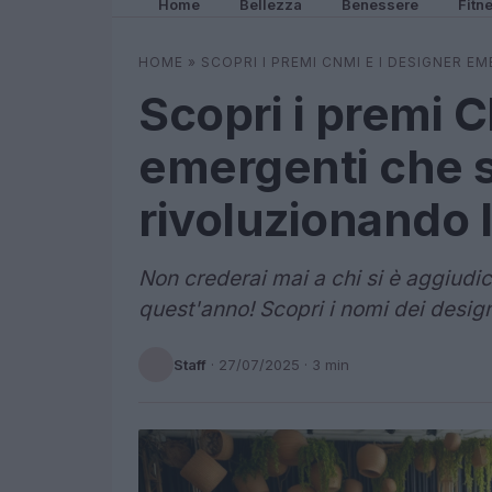
Home
Bellezza
Benessere
Fitn
HOME
»
SCOPRI I PREMI CNMI E I DESIGNER
Scopri i premi 
emergenti che 
rivoluzionando 
Non crederai mai a chi si è aggiudic
quest'anno! Scopri i nomi dei designe
Staff
·
27/07/2025
· 3 min