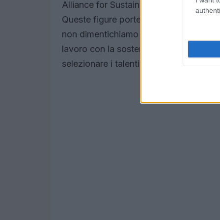
Alliance for Sustainable Fashion, e Ten
authenti
Queste figure porteranno una prospetti
non dimentichiamo Michelangelo Pistolet
lavoro con la sostenibilità. La loro e
selezionare i talenti più promettenti. 