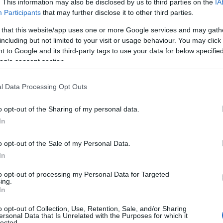
. This information may also be disclosed by us to third parties on the
IA
Participants
that may further disclose it to other third parties.
 that this website/app uses one or more Google services and may gath
including but not limited to your visit or usage behaviour. You may click 
 to Google and its third-party tags to use your data for below specifi
ogle consent section.
l Data Processing Opt Outs
o opt-out of the Sharing of my personal data.
In
o opt-out of the Sale of my Personal Data.
In
 traguardo
to opt-out of processing my Personal Data for Targeted
ing.
In
n sono semplicemente un evento da segnare in
o aperto, dove si incontrano tutte le anime del
o opt-out of Collection, Use, Retention, Sale, and/or Sharing
ersonal Data that Is Unrelated with the Purposes for which it
sperti di fama internazionale, si prepara a
lected.