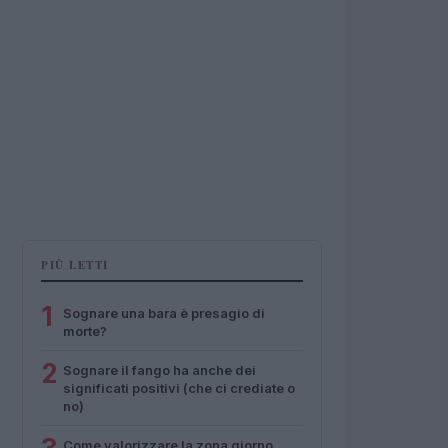
PIÙ LETTI
1
Sognare una bara è presagio di
morte?
2
Sognare il fango ha anche dei
significati positivi (che ci crediate o
no)
Come valorizzare la zona giorno