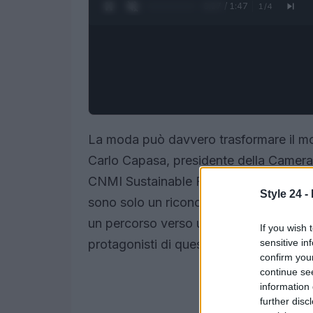
0:28 / 1:47
1
/
4
La moda può davvero trasformare il mo
Carlo Capasa, presidente della Camera 
CNMI Sustainable Fashion Awards 2025.
Style 24 -
sono solo un riconoscimento, ma un segn
un percorso verso una moda più consap
If you wish 
sensitive in
protagonisti di quest’anno? Scopriamol
confirm you
continue se
information 
further disc