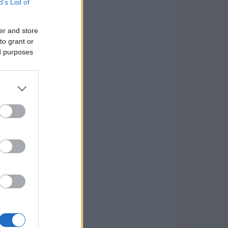
B’s List of
er and store
to grant or
ed purposes