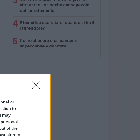
3
attraverso una scelta consapevole
dell’arredamento
4
È benefico esercitarsi quando si ha il
raffreddore?
5
Come ottenere una manicure
impeccabile e duratura
sonal or
ection to
ou may
 personal
out of the
 downstream