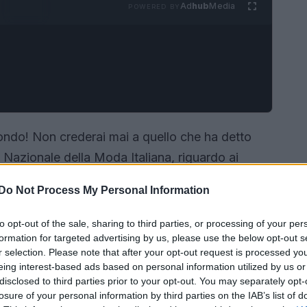
Ad
hub
Media
POWERED BY
ndo! Non crederai mai a quello che ha detto
Nazionale della Moda Italiana, riguardo ai
 Questi premi, alla loro settima edizione, non
Do Not Process My Personal Information
ale forte e chiaro che ci invita a intraprendere
evole e sostenibile. Ma chi saranno i
to opt-out of the sale, sharing to third parties, or processing of your per
formation for targeted advertising by us, please use the below opt-out s
o insieme!
r selection. Please note that after your opt-out request is processed y
eing interest-based ads based on personal information utilized by us or
disclosed to third parties prior to your opt-out. You may separately opt-
losure of your personal information by third parties on the IAB’s list of