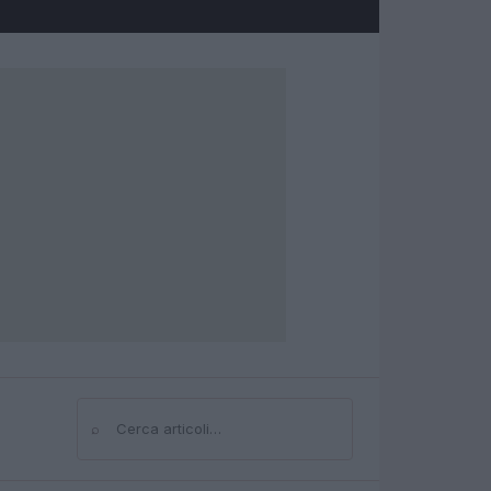
⌕
Cerca