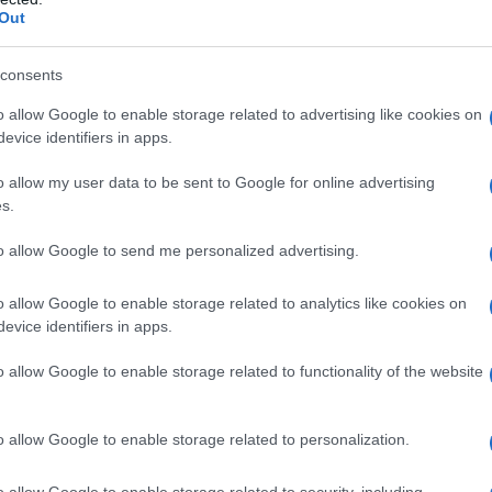
Out
i sono distinti per il loro impegno verso un
 è fissato per sabato 27 settembre, durante la
consents
nunciati i vincitori che porteranno le loro
o allow Google to enable storage related to advertising like cookies on
sociale sul palcoscenico mondiale. Non è
evice identifiers in apps.
o allow my user data to be sent to Google for online advertising
s.
igianato, la moda circolare, l’impegno climatico e
noscimenti per i designer emergenti e per
to allow Google to send me personalized advertising.
emio che incoraggia la formazione e la crescita
o allow Google to enable storage related to analytics like cookies on
rà a selezionare i vincitori, ma avrà anche il
evice identifiers in apps.
le. Insomma, un vero e proprio motore di idee!
o allow Google to enable storage related to functionality of the website
o allow Google to enable storage related to personalization.
nomi illustri come Paola Deda, direttore dell’UN
o allow Google to enable storage related to security, including