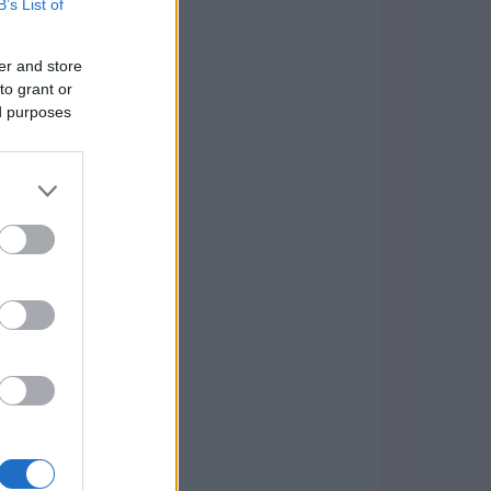
B’s List of
er and store
to grant or
ed purposes