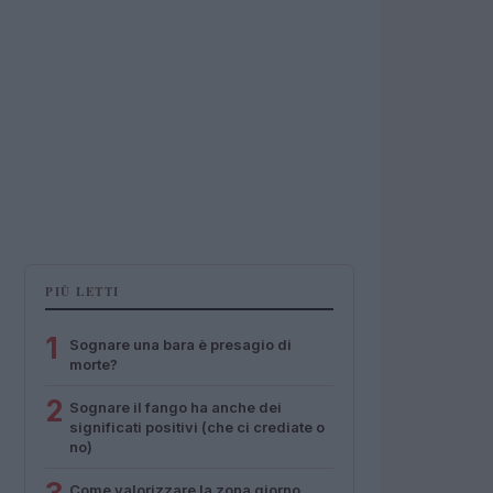
PIÙ LETTI
1
Sognare una bara è presagio di
morte?
2
Sognare il fango ha anche dei
significati positivi (che ci crediate o
no)
Come valorizzare la zona giorno