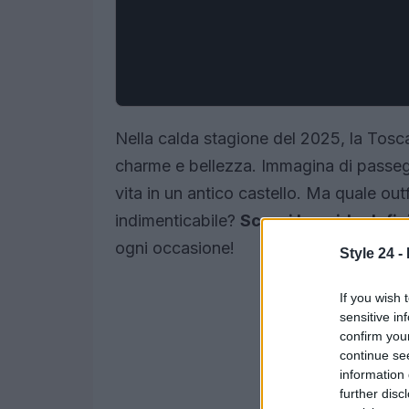
Nella calda stagione del 2025, la Tosca
charme e bellezza. Immagina di passeggi
vita in un antico castello. Ma quale out
indimenticabile?
Scopri la guida defin
ogni occasione!
Style 24 -
If you wish 
sensitive in
confirm you
continue se
information 
further disc