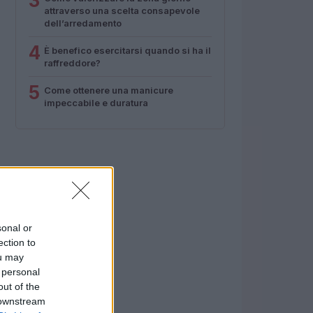
3
attraverso una scelta consapevole
dell’arredamento
4
È benefico esercitarsi quando si ha il
raffreddore?
5
Come ottenere una manicure
impeccabile e duratura
sonal or
ection to
ou may
 personal
out of the
 downstream