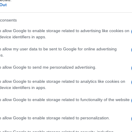
ette? Oppure una maglia traforata che lascia
Out
ate estive? Ogni singolo dettaglio, dalla borsa in
creare un look che parla di eleganza e libertà.
consents
 che raccontano la tua personalità, come
o allow Google to enable storage related to advertising like cookies on
evice identifiers in apps.
gioielli delicati che brillano al tramonto. Sei
o allow my user data to be sent to Google for online advertising
s.
l’estate toscana
to allow Google to send me personalized advertising.
rustico sotto un pergolato, il primo outfit da
o allow Google to enable storage related to analytics like cookies on
nalità e stile. Inizia con una maglia traforata in
evice identifiers in apps.
che si presta a molteplici abbinamenti.
o allow Google to enable storage related to functionality of the website
 in denim decorati con bordure in paglia. Questo
rfetto per ogni avventura estiva. E non
o allow Google to enable storage related to personalization.
rafia e sandali leggeri per un tocco di
 cappello di paglia firmato sarà il tuo migliore
o allow Google to enable storage related to security, including