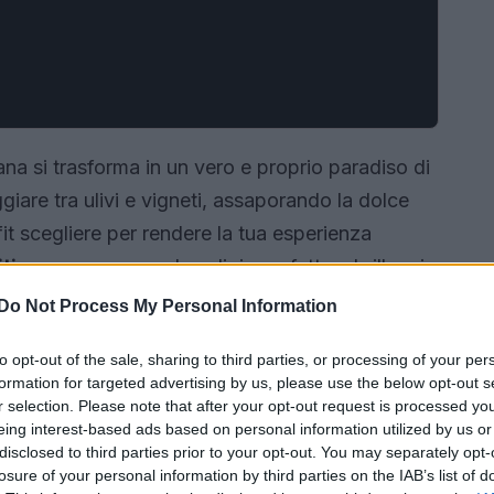
na si trasforma in un vero e proprio paradiso di
are tra ulivi e vigneti, assaporando la dolce
fit scegliere per rendere la tua esperienza
itiva
per preparare la valigia perfetta e brillare in
Do Not Process My Personal Information
to opt-out of the sale, sharing to third parties, or processing of your per
formation for targeted advertising by us, please use the below opt-out s
r selection. Please note that after your opt-out request is processed y
eing interest-based ads based on personal information utilized by us or
disclosed to third parties prior to your opt-out. You may separately opt-
losure of your personal information by third parties on the IAB’s list of