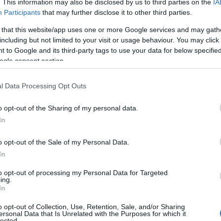
. This information may also be disclosed by us to third parties on the
IA
Participants
that may further disclose it to other third parties.
 that this website/app uses one or more Google services and may gath
including but not limited to your visit or usage behaviour. You may click 
 to Google and its third-party tags to use your data for below specifi
ogle consent section.
l Data Processing Opt Outs
o opt-out of the Sharing of my personal data.
In
elta vincente
o opt-out of the Sale of my Personal Data.
la d’ordine è
naturalità
. Nel 2025, materiali
In
cena. Questi tessuti non solo sono freschi e
to opt-out of processing my Personal Data for Targeted
di sostenibilità e artigianalità. Indossare capi
ing.
In
l nuovo must-have, e la Toscana è il
o opt-out of Collection, Use, Retention, Sale, and/or Sharing
immagini indossare un abito realizzato a mano,
ersonal Data that Is Unrelated with the Purposes for which it
lected.