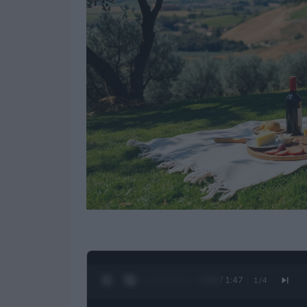
0:27 / 1:47
1
/
4