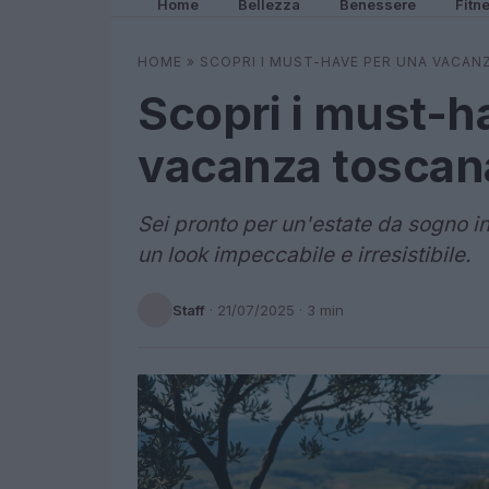
Home
Bellezza
Benessere
Fitn
HOME
»
SCOPRI I MUST-HAVE PER UNA VACAN
Scopri i must-h
vacanza toscana
Sei pronto per un'estate da sogno i
un look impeccabile e irresistibile.
Staff
·
21/07/2025
· 3 min