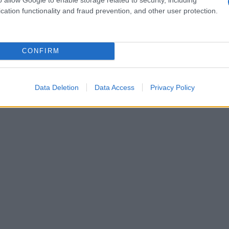
cation functionality and fraud prevention, and other user protection.
enza della campagna toscana.
iventa più magica, è tempo di brillare con un
CONFIRM
reta. Un abito crochet, realizzato a mano, è
stelle. Abbinato a un cappello dal design vintage
re come una vera diva della campagna. Non è
Data Deletion
Data Access
Privacy Policy
diversi e affascinanti?