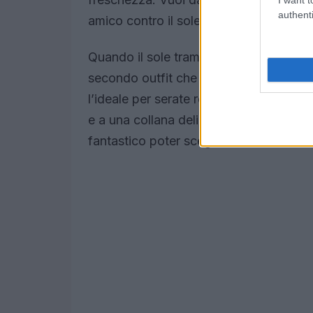
authenti
amico contro il sole, catturando l’ess
Quando il sole tramonta e l’atmosfera d
secondo outfit che emana eleganza disc
l’ideale per serate romantiche sotto le 
e a una collana delicata, ti farà senti
fantastico poter scegliere tra stili così 