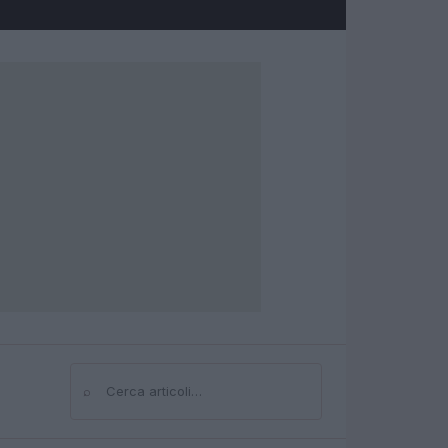
⌕
Cerca