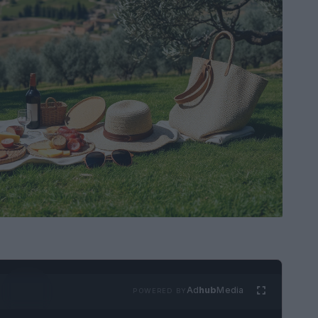
Ad
hub
Media
POWERED BY