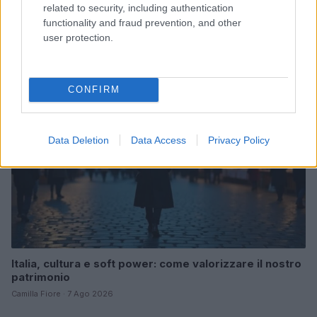
Magical Creatures: le statuette ufficiali di Harry Potter
related to security, including authentication
su Amazon
functionality and fraud prevention, and other
Beatrice Bonaventura · 7 Ago 2026
user protection.
LIFESTYLE
CONFIRM
Data Deletion
Data Access
Privacy Policy
Italia, cultura e soft power: come valorizzare il nostro
patrimonio
Camilla Fiore · 7 Ago 2026