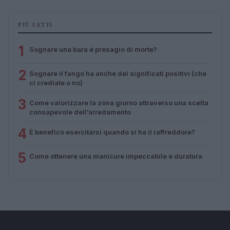
PIÙ LETTI
1
Sognare una bara è presagio di morte?
2
Sognare il fango ha anche dei significati positivi (che
ci crediate o no)
3
Come valorizzare la zona giorno attraverso una scelta
consapevole dell’arredamento
4
È benefico esercitarsi quando si ha il raffreddore?
5
Come ottenere una manicure impeccabile e duratura