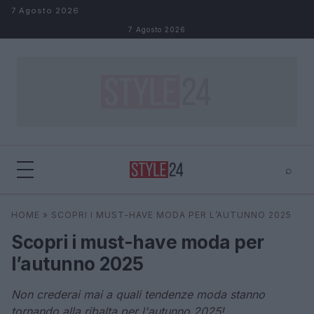
Salta al contenuto
7 Agosto 2026
7 Agosto 2026
⌕
×
⌕
HOME
»
SCOPRI I MUST-HAVE MODA PER L’AUTUNNO 2025
Cerca
Scopri i must-have moda per
l’autunno 2025
Non crederai mai a quali tendenze moda stanno
tornando alla ribalta per l'autunno 2025!