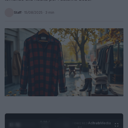
Staff
·
15/08/2025
· 3 min
0:29 /
Ad
hub
Media
POWERED
1
/
4
3:16
BY