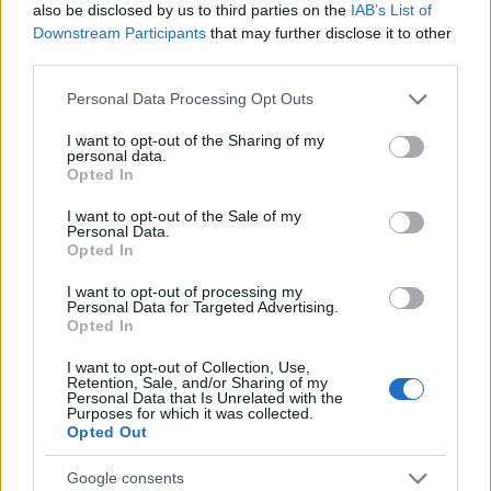
also be disclosed by us to third parties on the
IAB’s List of
Downstream Participants
that may further disclose it to other
third parties.
Please note that this website/app uses one or more Google
Personal Data Processing Opt Outs
services and may gather and store information including but
not limited to your visit or usage behaviour. You may click to
I want to opt-out of the Sharing of my
personal data.
grant or deny consent to Google and its third-party tags to
Opted In
use your data for below specified purposes in below Google
consent section.
I want to opt-out of the Sale of my
Continua a leggere
Personal Data.
Opted In
LIFESTYLE
I want to opt-out of processing my
Personal Data for Targeted Advertising.
Opted In
I want to opt-out of Collection, Use,
Retention, Sale, and/or Sharing of my
Personal Data that Is Unrelated with the
Purposes for which it was collected.
Opted Out
Google consents