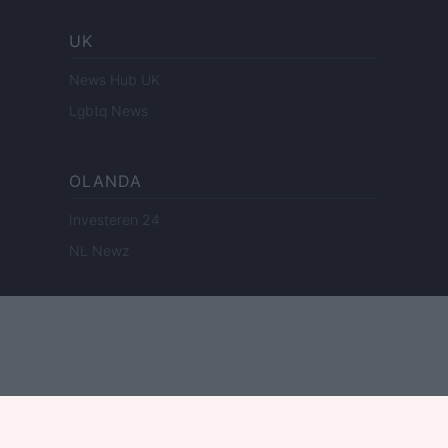
UK
News Hub UK
Lgbtq News
OLANDA
Investeren 24
NL Newz